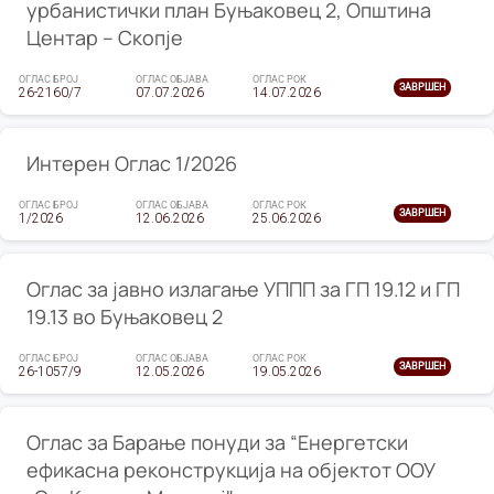
урбанистички план Буњаковец 2, Општина
Центар – Скопје
ОГЛАС БРОЈ
ОГЛАС ОБЈАВА
ОГЛАС РОК
ЗАВРШЕН
26-2160/7
07.07.2026
14.07.2026
Интерен Оглас 1/2026
ОГЛАС БРОЈ
ОГЛАС ОБЈАВА
ОГЛАС РОК
ЗАВРШЕН
1/2026
12.06.2026
25.06.2026
Оглас за јавно излагање УППП за ГП 19.12 и ГП
19.13 во Буњаковец 2
ОГЛАС БРОЈ
ОГЛАС ОБЈАВА
ОГЛАС РОК
ЗАВРШЕН
26-1057/9
12.05.2026
19.05.2026
Оглас за Барање понуди за “Енергетски
ефикасна реконструкција на објектот ООУ