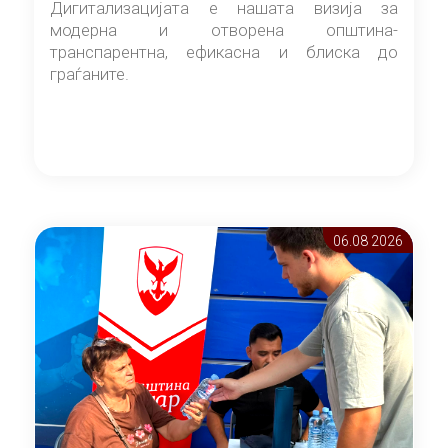
Дигитализацијата е нашата визија за
модерна и отворена општина-
транспарентна, ефикасна и блиска до
граѓаните.
06.08 2026