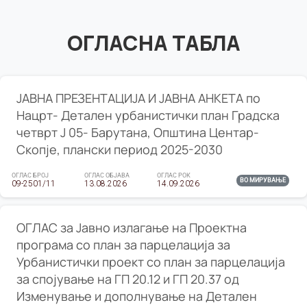
ОГЛАСНА ТАБЛА
ЈАВНА ПРЕЗЕНТАЦИЈА И ЈАВНА АНКЕТА по
Нацрт- Детален урбанистички план Градска
четврт Ј 05- Барутана, Општина Центар-
Скопје, плански период 2025-2030
ОГЛАС БРОЈ
ОГЛАС ОБЈАВА
ОГЛАС РОК
ВО МИРУВАЊЕ
09-2501/11
13.08.2026
14.09.2026
ОГЛАС за Јавно излагање на Проектна
програма со план за парцелација за
Урбанистички проект со план за парцелација
за спојување на ГП 20.12 и ГП 20.37 од
Изменување и дополнување на Детален