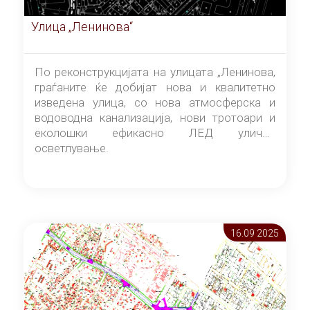
Улица „Ленинова“
По реконструкцијата на улицата „Ленинова,
граѓаните ќе добијат нова и квалитетно
изведена улица, со нова атмосферска и
водоводна канализација, нови тротоари и
еколошки ефикасно ЛЕД улично
осветлување.
16.09 2025