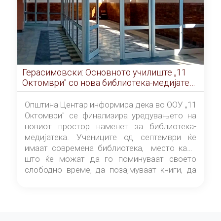
Герасимовски: Основното училиште „11
Октомври" со нова библиотека-медијатека
од септември
Општина Центар информира дека во ООУ „11
Октомври" се финализира уредувањето на
новиот простор наменет за библиотека-
медијатека. Учениците од септември ќе
имаат современа библиотека, место каде
што ќе можат да го поминуваат своето
слободно време, да позајмуваат книги, да
читаат и да разменуваат идеи.