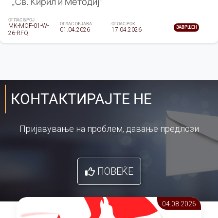
„Св. Кирил и Методиј"
ОГЛАС БРОЈ
ОГЛАС ОБЈАВА
ОГЛАС РОК
MK-MOF-01-W-
ЗАВРШЕН
01.04.2026
17.04.2026
26-RFQ.
КОНТАКТИРАЈТЕ НЕ
Пријавување на проблем, давање предлози
ПОВЕЌЕ
04.08 2026