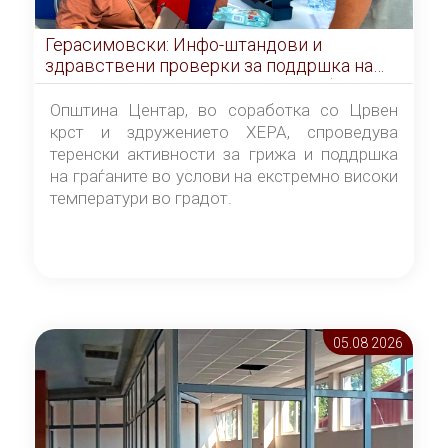
Герасимовски: Инфо-штандови и
здравствени проверки за поддршка на
граѓаните во услови на топлотен бран
Општина Центар, во соработка со Црвен
крст и здружението ХЕРА, спроведува
теренски активности за грижа и поддршка
на граѓаните во услови на екстремно високи
температури во градот.
05.08 2026