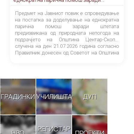
штетата предизвикана од природната
непогода на подрачјето на Општина
Предмет на Јавниот повик е спроведување
Центар-Скопје случена на ден 21.07.2026
на постапка за доделување на еднократна
година
парична помош заради штетата
предизвикана од природната непогода на
подрачјето на Општина Центар-Скопје
случена на ден 21.07.2026 година согласно
Правилник донесен од Советот на Општина
Центар-Скопје („Службен гласник на
Општина Центар-Скопје“ број 9/26).
ГРАДИНКИ
УЧИЛИШТА
ДУП
РЕГИСТАР
НВО
ПРОЕКТИ