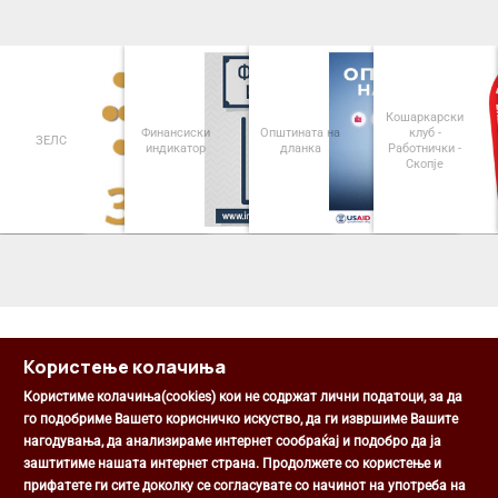
Кошаркарски
Финансиски
Општината на
клуб -
ЗЕЛС
индикатор
дланка
Работнички -
Скопје
<
>
Користење колачиња
Користиме колачиња(cookies) кои не содржат лични податоци, за да
го подобриме Вашето корисничко искуство, да ги извршиме Вашите
нагодувања, да анализираме интернет сообраќај и подобро да ја
Општина Центар
заштитиме нашата интернет страна. Продолжете со користење и
Михаил Цоков бр. 1, Скопје
прифатете ги сите доколку се согласувате со начинот на употреба на