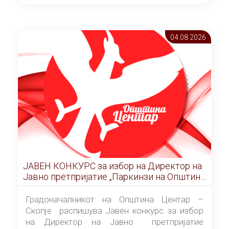
ОПШТИНА ЦЕНТАР Скопје Скопје
(„Службен гласник на Општина Центар
Скопје” број 9/2026), за времетраење од 3
04.08 2026
(три) години од денот на потпишувањето на
Договорот за закуп со најповолниот
понудувач.
ЈАВЕН КОНКУРС за избор на Директор на
Јавно претпријатие „Паркинзи на Општина
Центар“ – Скопје
Градоначалникот на Општина Центар –
Скопје распишува Јавен конкурс за избор
на Директор на Јавно претпријатие