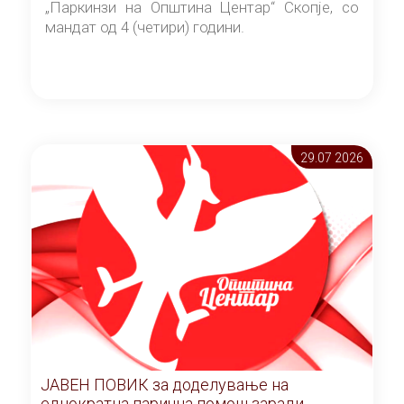
„Паркинзи на Општина Центар“ Скопје, со
мандат од 4 (четири) години.
29.07 2026
ЈАВЕН ПОВИК за доделување на
еднократна парична помош заради