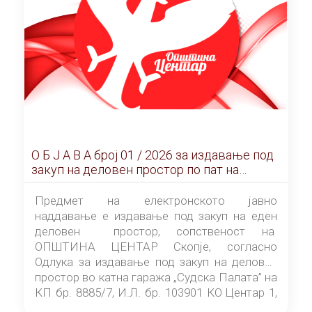
О Б Ј А В А брoj 01 / 2026 за издавање под
закуп на деловен простор по пат на
ЕЛЕКТРОНСКО ЈАВНО НАДДАВАЊЕ
Предмет на електронското јавно
наддавање е издавање под закуп на еден
деловен простор, сопственост на
ОПШТИНА ЦЕНТАР Скопје, согласно
Одлука за издавање под закуп на деловен
простор во катна гаража „Судска Палата” на
КП бр. 8885/7, И.Л. бр. 103901 КО Центар 1,
донесена од страна на Советот на