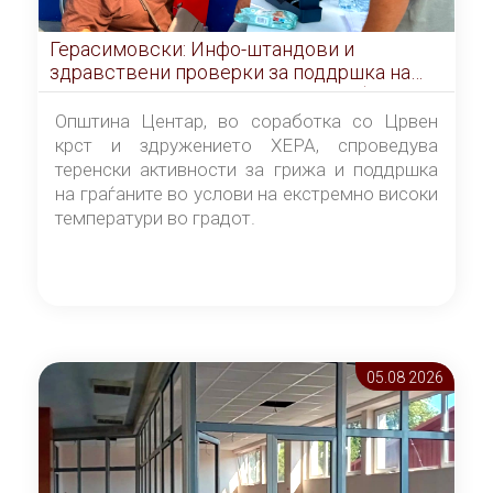
Герасимовски: Инфо-штандови и
здравствени проверки за поддршка на
граѓаните во услови на топлотен бран
Општина Центар, во соработка со Црвен
крст и здружението ХЕРА, спроведува
теренски активности за грижа и поддршка
на граѓаните во услови на екстремно високи
температури во градот.
05.08 2026