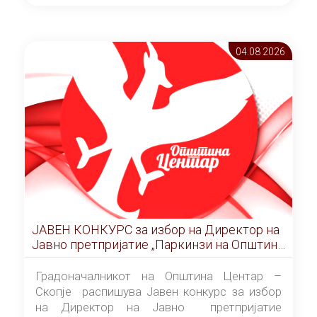
ОПШТИНА ЦЕНТАР Скопје Скопје
(„Службен гласник на Општина Центар
Скопје” број 9/2026), за времетраење од 3
04.08 2026
(три) години од денот на потпишувањето на
Договорот за закуп со најповолниот
понудувач.
ЈАВЕН КОНКУРС за избор на Директор на
Јавно претпријатие „Паркинзи на Општина
Центар“ – Скопје
Градоначалникот на Општина Центар –
Скопје распишува Јавен конкурс за избор
на Директор на Јавно претпријатие