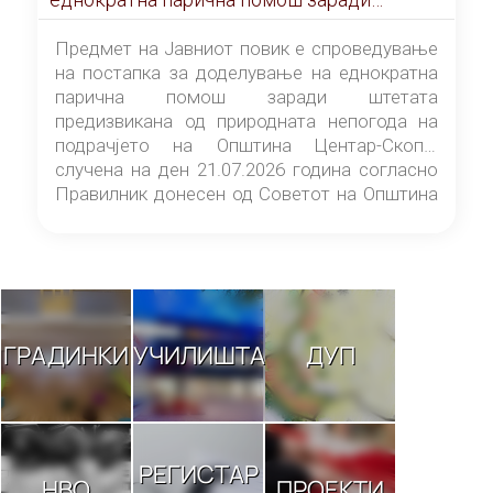
штетата предизвикана од природната
непогода на подрачјето на Општина
Предмет на Јавниот повик е спроведување
Центар-Скопје случена на ден 21.07.2026
на постапка за доделување на еднократна
година
парична помош заради штетата
предизвикана од природната непогода на
подрачјето на Општина Центар-Скопје
случена на ден 21.07.2026 година согласно
Правилник донесен од Советот на Општина
Центар-Скопје („Службен гласник на
Општина Центар-Скопје“ број 9/26).
ГРАДИНКИ
УЧИЛИШТА
ДУП
РЕГИСТАР
НВО
ПРОЕКТИ