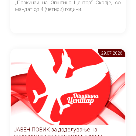
„Паркинзи на Општина Центар“ Скопје, со
мандат од 4 (четири) години.
29.07 2026
ЈАВЕН ПОВИК за доделување на
еднократна парична помош заради