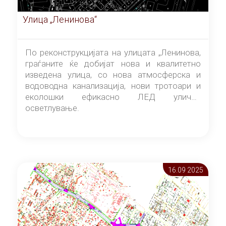
Улица „Ленинова“
По реконструкцијата на улицата „Ленинова,
граѓаните ќе добијат нова и квалитетно
изведена улица, со нова атмосферска и
водоводна канализација, нови тротоари и
еколошки ефикасно ЛЕД улично
осветлување.
16.09 2025