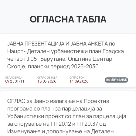
ОГЛАСНА ТАБЛА
ЈАВНА ПРЕЗЕНТАЦИЈА И ЈАВНА АНКЕТА по
Нацрт- Детален урбанистички план Градска
четврт Ј 05- Барутана, Општина Центар-
Скопје, плански период 2025-2030
ОГЛАС БРОЈ
ОГЛАС ОБЈАВА
ОГЛАС РОК
ВО МИРУВАЊЕ
09-2501/11
13.08.2026
14.09.2026
ОГЛАС за Јавно излагање на Проектна
програма со план за парцелација за
Урбанистички проект со план за парцелација
за спојување на ГП 20.12 и ГП 20.37 од
Изменување и дополнување на Детален