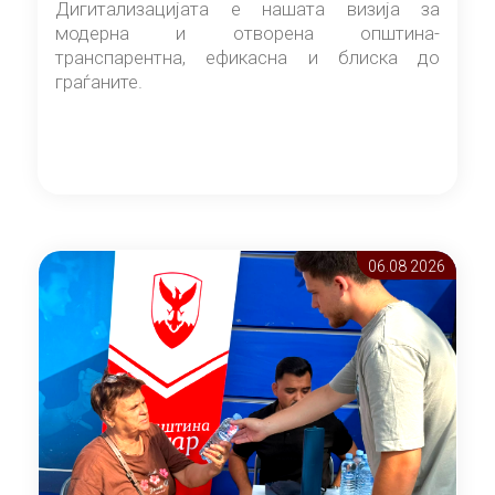
Дигитализацијата е нашата визија за
модерна и отворена општина-
транспарентна, ефикасна и блиска до
граѓаните.
06.08 2026