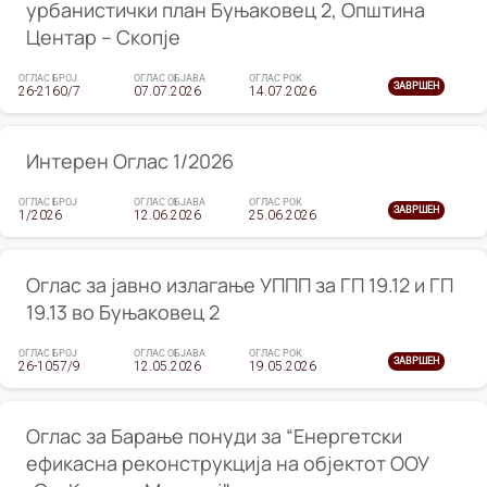
урбанистички план Буњаковец 2, Општина
Центар – Скопје
ОГЛАС БРОЈ
ОГЛАС ОБЈАВА
ОГЛАС РОК
ЗАВРШЕН
26-2160/7
07.07.2026
14.07.2026
Интерен Оглас 1/2026
ОГЛАС БРОЈ
ОГЛАС ОБЈАВА
ОГЛАС РОК
ЗАВРШЕН
1/2026
12.06.2026
25.06.2026
Оглас за јавно излагање УППП за ГП 19.12 и ГП
19.13 во Буњаковец 2
ОГЛАС БРОЈ
ОГЛАС ОБЈАВА
ОГЛАС РОК
ЗАВРШЕН
26-1057/9
12.05.2026
19.05.2026
Оглас за Барање понуди за “Енергетски
ефикасна реконструкција на објектот ООУ