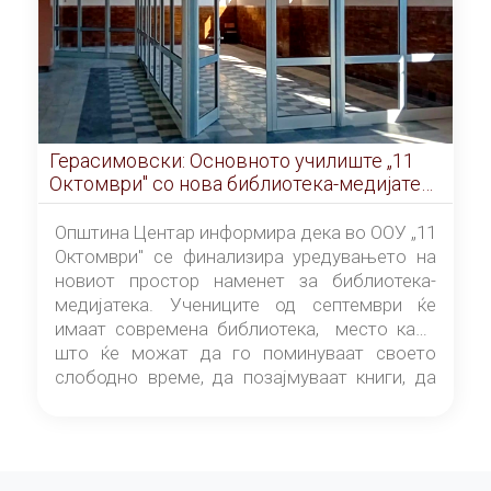
Герасимовски: Основното училиште „11
Октомври" со нова библиотека-медијатека
од септември
Општина Центар информира дека во ООУ „11
Октомври" се финализира уредувањето на
новиот простор наменет за библиотека-
медијатека. Учениците од септември ќе
имаат современа библиотека, место каде
што ќе можат да го поминуваат своето
слободно време, да позајмуваат книги, да
читаат и да разменуваат идеи.