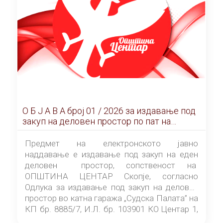
О Б Ј А В А брoj 01 / 2026 за издавање под
закуп на деловен простор по пат на
ЕЛЕКТРОНСКО ЈАВНО НАДДАВАЊЕ
Предмет на електронското јавно
наддавање е издавање под закуп на еден
деловен простор, сопственост на
ОПШТИНА ЦЕНТАР Скопје, согласно
Одлука за издавање под закуп на деловен
простор во катна гаража „Судска Палата” на
КП бр. 8885/7, И.Л. бр. 103901 КО Центар 1,
донесена од страна на Советот на