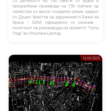
Со делењето на 150 пакети со храна и
прехранбени производи на 150 граѓани од
семејства со висок социјален ризик, заедно
со Душко Христов од здружението Банка за
Храна – БХМ, официјално го означивме
почетокот на реализација на проектот “Нула
Глад“ во Општина Центар
16.09 2025