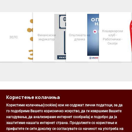
Кошаркарски
Финансиски
Општината на
клуб -
ЗЕЛС
индикатор
дланка
Работнички -
Скопје
<
>
Користење колачиња
Користиме колачиња(cookies) кои не содржат лични податоци, за да
го подобриме Вашето корисничко искуство, да ги извршиме Вашите
нагодувања, да анализираме интернет сообраќај и подобро да ја
Општина Центар
заштитиме нашата интернет страна. Продолжете со користење и
Михаил Цоков бр. 1, Скопје
прифатете ги сите доколку се согласувате со начинот на употреба на