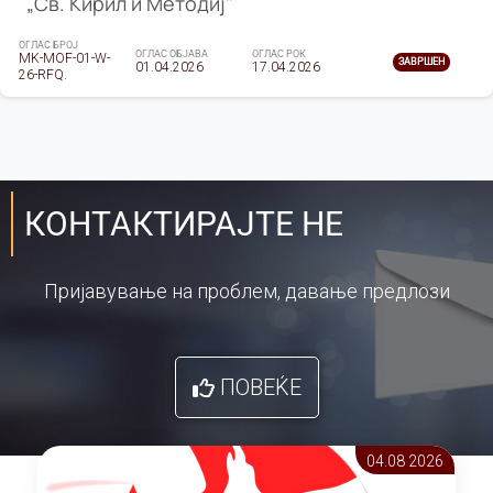
„Св. Кирил и Методиј"
ОГЛАС БРОЈ
ОГЛАС ОБЈАВА
ОГЛАС РОК
MK-MOF-01-W-
ЗАВРШЕН
01.04.2026
17.04.2026
26-RFQ.
КОНТАКТИРАЈТЕ НЕ
Пријавување на проблем, давање предлози
ПОВЕЌЕ
04.08 2026