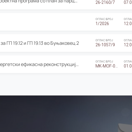
ОГЛАС за Јавно излагање на Проектна програма со план за парцелација за Урбанистички проект со план за парцелација за спојување на ГП 20.12 и ГП 20.37 од Изменување и дополнување на Детален урбанистички план Буњаковец 2, Општина Центар – Скопје
26-2160/7
07.0
ОГЛАС БРОЈ
ОГЛА
1/2026
12.0
ОГЛАС БРОЈ
ОГЛА
а ГП 19.12 и ГП 19.13 во Буњаковец 2
26-1057/9
12.0
ОГЛАС БРОЈ
ОГЛА
Оглас за Барање понуди за “Енергетски ефикасна реконструкција на објектот ООУ „Св. Кирил и Методиј"
MK-MOF-01-W-26-RFQ.
01.0