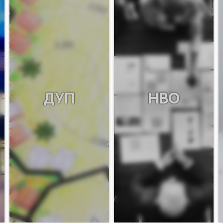
ДУП
НВО