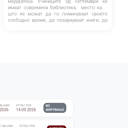
медијатека. Учениците од септември ќе
имаат современа библиотека, место каде
што ќе можат да го поминуваат своето
слободно време, да позајмуваат книги, да
читаат и да разменуваат идеи.
ОБЈАВА
ОГЛАС РОК
ВО
.2026
14.09.2026
МИРУВАЊЕ
С ОБЈАВА
ОГЛАС РОК