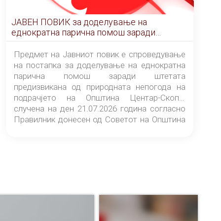
ЈАВЕН ПОВИК за доделување на
еднократна парична помош заради
штетата предизвикана од природната
непогода на подрачјето на Општина
Предмет на Јавниот повик е спроведување
Центар-Скопје случена на ден 21.07.2026
на постапка за доделување на еднократна
година
парична помош заради штетата
предизвикана од природната непогода на
подрачјето на Општина Центар-Скопје
случена на ден 21.07.2026 година согласно
Правилник донесен од Советот на Општина
Центар-Скопје („Службен гласник на
Општина Центар-Скопје“ број 9/26).