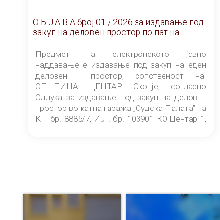
О Б Ј А В А брoj 01 / 2026 за издавање под
закуп на деловен простор по пат на
ЕЛЕКТРОНСКО ЈАВНО НАДДАВАЊЕ
Предмет на електронското јавно
наддавање е издавање под закуп на еден
деловен простор, сопственост на
ОПШТИНА ЦЕНТАР Скопје, согласно
Одлука за издавање под закуп на деловен
простор во катна гаража „Судска Палата” на
КП бр. 8885/7, И.Л. бр. 103901 КО Центар 1,
донесена од страна на Советот на
ОПШТИНА ЦЕНТАР Скопје Скопје
(„Службен гласник на Општина Центар
Скопје” број 9/2026), за времетраење од 3
(три) години од денот на потпишувањето на
Договорот за закуп со најповолниот
понудувач.