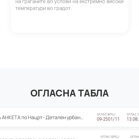
на граѓаните во услови на екстремно високи
температури во градот.
ОГЛАСНА ТАБЛА
ОГЛАС БРОЈ
ОГЛАС 
ЈАВНА ПРЕЗЕНТАЦИЈА И ЈАВНА АНКЕТА по Нацрт- Детален урбанистички план Градска четврт Ј 05- Барутана, Општина Центар- Скопје, плански период 2025-2030
09-2501/11
13.08
ОГЛАС БРОЈ
ОГЛА