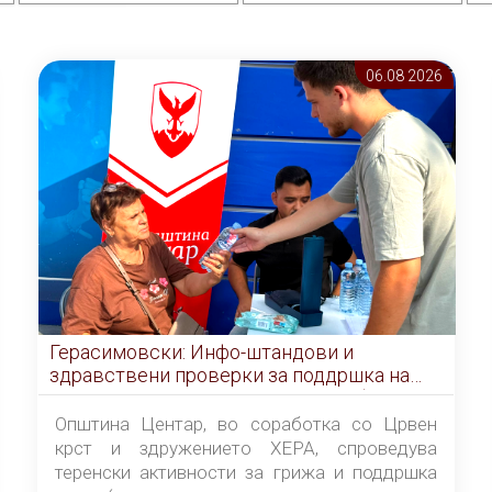
06.08 2026
Герасимовски: Инфо-штандови и
здравствени проверки за поддршка на
граѓаните во услови на топлотен бран
Општина Центар, во соработка со Црвен
крст и здружението ХЕРА, спроведува
теренски активности за грижа и поддршка