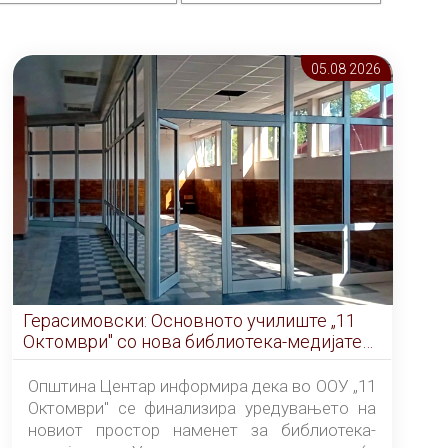
05.08 2026
Герасимовски: Основното училиште „11
Октомври" со нова библиотека-медијатека
од септември
Општина Центар информира дека во ООУ „11
Октомври" се финализира уредувањето на
новиот простор наменет за библиотека-