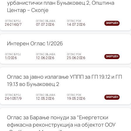
урбанистички план Буњаковец 2, Општина
Центар – Скопје
ОГЛАС БРОЈ
ОГЛАС ОБЈАВА
ОГЛАС РОК
ЗАВРШЕН
26-2160/7
07.07.2026
14.07.2026
Интерен Оглас 1/2026
ОГЛАС БРОЈ
ОГЛАС ОБЈАВА
ОГЛАС РОК
ЗАВРШЕН
1/2026
12.06.2026
25.06.2026
Оглас за јавно излагање УППП за ГП 19.12 и ГП
19.13 во Буњаковец 2
ОГЛАС БРОЈ
ОГЛАС ОБЈАВА
ОГЛАС РОК
ЗАВРШЕН
26-1057/9
12.05.2026
19.05.2026
Оглас за Барање понуди за “Енергетски
ефикасна реконструкција на објектот ООУ