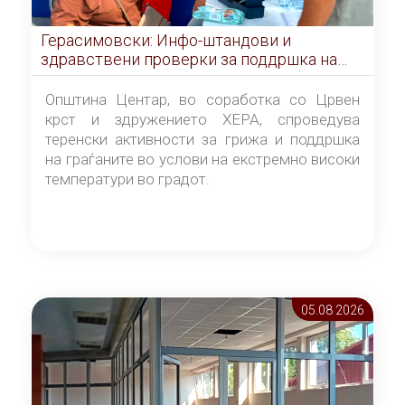
Герасимовски: Инфо-штандови и
здравствени проверки за поддршка на
граѓаните во услови на топлотен бран
Општина Центар, во соработка со Црвен
крст и здружението ХЕРА, спроведува
теренски активности за грижа и поддршка
на граѓаните во услови на екстремно високи
температури во градот.
05.08 2026