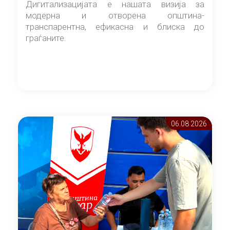
Дигитализацијата е нашата визија за
модерна и отворена општина-
транспарентна, ефикасна и блиска до
граѓаните.
06.08 2026