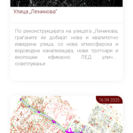
Улица „Ленинова“
По реконструкцијата на улицата „Ленинова,
граѓаните ќе добијат нова и квалитетно
изведена улица, со нова атмосферска и
водоводна канализација, нови тротоари и
еколошки ефикасно ЛЕД улично
осветлување.
16.09 2025