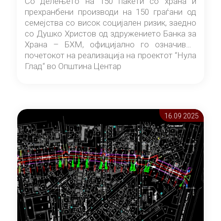
Со делењето на 150 пакети со храна и
прехранбени производи на 150 граѓани од
семејства со висок социјален ризик, заедно
со Душко Христов од здружението Банка за
Храна – БХМ, официјално го означивме
почетокот на реализација на проектот “Нула
Глад“ во Општина Центар
16.09 2025