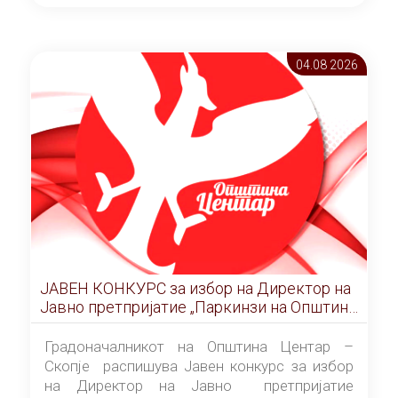
ОПШТИНА ЦЕНТАР Скопје Скопје
(„Службен гласник на Општина Центар
Скопје” број 9/2026), за времетраење од 3
04.08 2026
(три) години од денот на потпишувањето на
Договорот за закуп со најповолниот
понудувач.
ЈАВЕН КОНКУРС за избор на Директор на
Јавно претпријатие „Паркинзи на Општина
Центар“ – Скопје
Градоначалникот на Општина Центар –
Скопје распишува Јавен конкурс за избор
на Директор на Јавно претпријатие