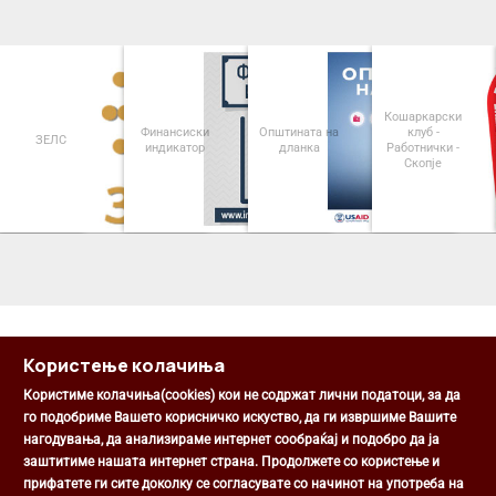
Кошаркарски
Финансиски
Општината на
клуб -
ЗЕЛС
индикатор
дланка
Работнички -
Скопје
<
>
Користење колачиња
Користиме колачиња(cookies) кои не содржат лични податоци, за да
го подобриме Вашето корисничко искуство, да ги извршиме Вашите
нагодувања, да анализираме интернет сообраќај и подобро да ја
Општина Центар
заштитиме нашата интернет страна. Продолжете со користење и
Михаил Цоков бр. 1, Скопје
прифатете ги сите доколку се согласувате со начинот на употреба на