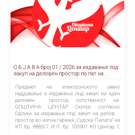
О Б Ј А В А брoj 01 / 2026 за издавање под
закуп на деловен простор по пат на
ЕЛЕКТРОНСКО ЈАВНО НАДДАВАЊЕ
Предмет на електронското јавно
наддавање е издавање под закуп на еден
деловен простор, сопственост на
ОПШТИНА ЦЕНТАР Скопје, согласно
Одлука за издавање под закуп на деловен
простор во катна гаража „Судска Палата” на
КП бр. 8885/7, И.Л. бр. 103901 КО Центар 1,
донесена од страна на Советот на