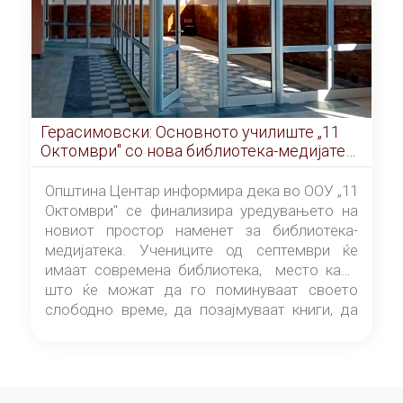
Герасимовски: Основното училиште „11
Октомври" со нова библиотека-медијатека
од септември
Општина Центар информира дека во ООУ „11
Октомври" се финализира уредувањето на
новиот простор наменет за библиотека-
медијатека. Учениците од септември ќе
имаат современа библиотека, место каде
што ќе можат да го поминуваат своето
слободно време, да позајмуваат книги, да
читаат и да разменуваат идеи.