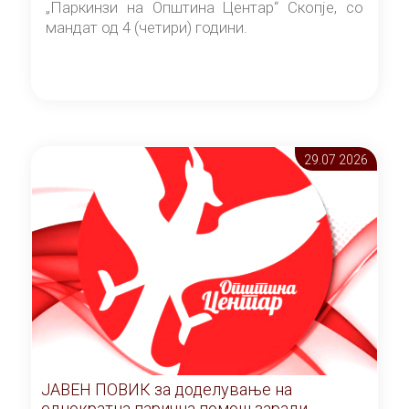
„Паркинзи на Општина Центар“ Скопје, со
мандат од 4 (четири) години.
29.07 2026
ЈАВЕН ПОВИК за доделување на
еднократна парична помош заради