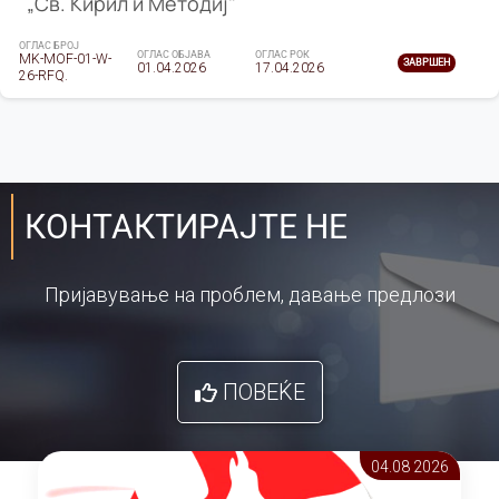
„Св. Кирил и Методиј"
ОГЛАС БРОЈ
ОГЛАС ОБЈАВА
ОГЛАС РОК
MK-MOF-01-W-
ЗАВРШЕН
01.04.2026
17.04.2026
26-RFQ.
КОНТАКТИРАЈТЕ НЕ
Пријавување на проблем, давање предлози
ПОВЕЌЕ
04.08 2026