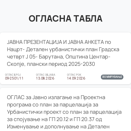
ОГЛАСНА ТАБЛА
ЈАВНА ПРЕЗЕНТАЦИЈА И ЈАВНА АНКЕТА по
Нацрт- Детален урбанистички план Градска
четврт Ј 05- Барутана, Општина Центар-
Скопје, плански период 2025-2030
ОГЛАС БРОЈ
ОГЛАС ОБЈАВА
ОГЛАС РОК
ВО МИРУВАЊЕ
09-2501/11
13.08.2026
14.09.2026
ОГЛАС за Јавно излагање на Проектна
програма со план за парцелација за
Урбанистички проект со план за парцелација
за спојување на ГП 20.12 и ГП 20.37 од
Изменување и дополнување на Детален