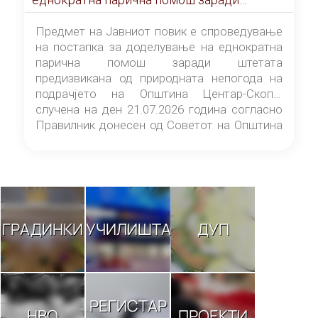
штетата предизвикана од природната
непогода на подрачјето на Општина
Предмет на Јавниот повик е спроведување
Центар-Скопје случена на ден 21.07.2026
на постапка за доделување на еднократна
година
парична помош заради штетата
предизвикана од природната непогода на
подрачјето на Општина Центар-Скопје
случена на ден 21.07.2026 година согласно
Правилник донесен од Советот на Општина
Центар-Скопје („Службен гласник на
Општина Центар-Скопје“ број 9/26).
ГРАДИНКИ
УЧИЛИШТА
ДУП
РЕГИСТАР
НВО
ПРОЕКТИ