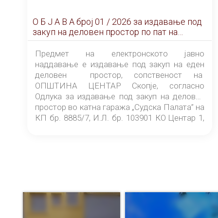
О Б Ј А В А брoj 01 / 2026 за издавање под
закуп на деловен простор по пат на
ЕЛЕКТРОНСКО ЈАВНО НАДДАВАЊЕ
Предмет на електронското јавно
наддавање е издавање под закуп на еден
деловен простор, сопственост на
ОПШТИНА ЦЕНТАР Скопје, согласно
Одлука за издавање под закуп на деловен
простор во катна гаража „Судска Палата” на
КП бр. 8885/7, И.Л. бр. 103901 КО Центар 1,
донесена од страна на Советот на
ОПШТИНА ЦЕНТАР Скопје Скопје
(„Службен гласник на Општина Центар
Скопје” број 9/2026), за времетраење од 3
(три) години од денот на потпишувањето на
Договорот за закуп со најповолниот
понудувач.