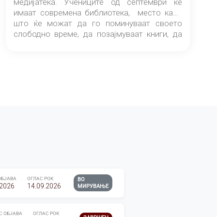
медијатека. Учениците од септември ќе
имаат современа библиотека, место каде
што ќе можат да го поминуваат своето
слободно време, да позајмуваат книги, да
читаат и да разменуваат идеи.
ОБЈАВА
ОГЛАС РОК
ВО
.2026
14.09.2026
МИРУВАЊЕ
С ОБЈАВА
ОГЛАС РОК