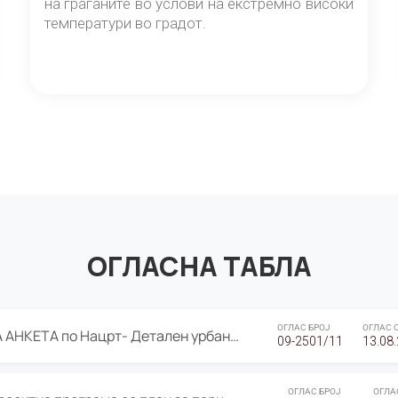
на граѓаните во услови на екстремно високи
температури во градот.
ОГЛАСНА ТАБЛА
ОГЛАС БРОЈ
ОГЛАС 
ЈАВНА ПРЕЗЕНТАЦИЈА И ЈАВНА АНКЕТА по Нацрт- Детален урбанистички план Градска четврт Ј 05- Барутана, Општина Центар- Скопје, плански период 2025-2030
09-2501/11
13.08
ОГЛАС БРОЈ
ОГЛА