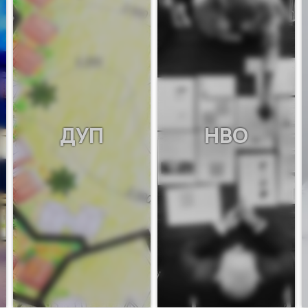
ДУП
НВО