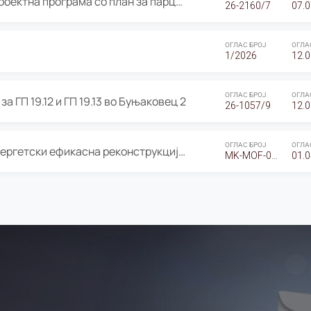
ОГЛАС за Јавно излагање на Проектна програма со план за парцелација за Урбанистички проект со план за парцелација за спојување на ГП 20.12 и ГП 20.37 од Изменување и дополнување на Детален урбанистички план Буњаковец 2, Општина Центар – Скопје
26-2160/7
07.0
ОГЛАС БРОЈ
ОГЛА
1/2026
12.0
ОГЛАС БРОЈ
ОГЛА
а ГП 19.12 и ГП 19.13 во Буњаковец 2
26-1057/9
12.0
ОГЛАС БРОЈ
ОГЛА
Оглас за Барање понуди за “Енергетски ефикасна реконструкција на објектот ООУ „Св. Кирил и Методиј"
MK-MOF-01-W-26-RFQ.
01.0