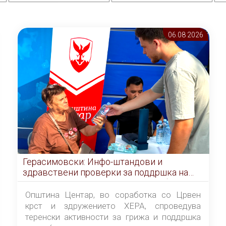
06.08 2026
Герасимовски: Инфо-штандови и
здравствени проверки за поддршка на
граѓаните во услови на топлотен бран
Општина Центар, во соработка со Црвен
крст и здружението ХЕРА, спроведува
теренски активности за грижа и поддршка