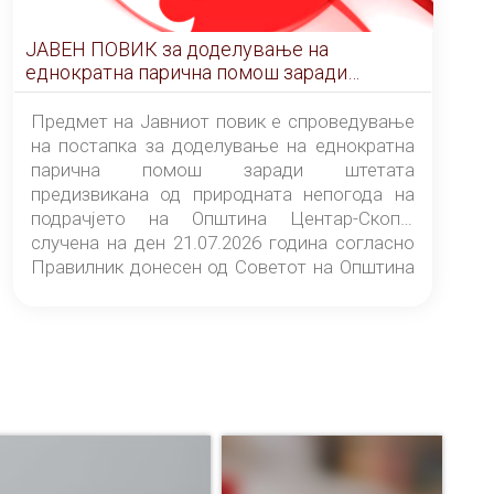
ЈАВЕН ПОВИК за доделување на
еднократна парична помош заради
штетата предизвикана од природната
непогода на подрачјето на Општина
Предмет на Јавниот повик е спроведување
Центар-Скопје случена на ден 21.07.2026
на постапка за доделување на еднократна
година
парична помош заради штетата
предизвикана од природната непогода на
подрачјето на Општина Центар-Скопје
случена на ден 21.07.2026 година согласно
Правилник донесен од Советот на Општина
Центар-Скопје („Службен гласник на
Општина Центар-Скопје“ број 9/26).