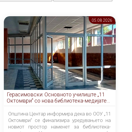
05.08 2026
Герасимовски: Основното училиште „11
Октомври" со нова библиотека-медијатека
од септември
Општина Центар информира дека во ООУ „11
Октомври" се финализира уредувањето на
новиот простор наменет за библиотека-