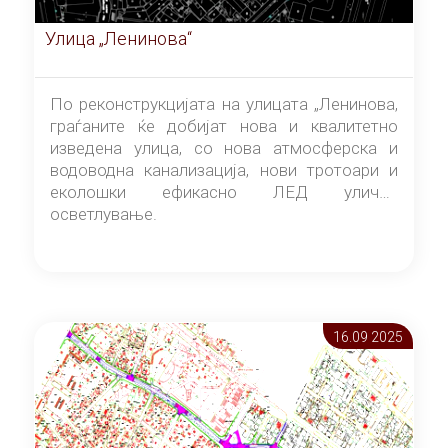
Улица „Ленинова“
По реконструкцијата на улицата „Ленинова,
граѓаните ќе добијат нова и квалитетно
изведена улица, со нова атмосферска и
водоводна канализација, нови тротоари и
еколошки ефикасно ЛЕД улично
осветлување.
16.09 2025