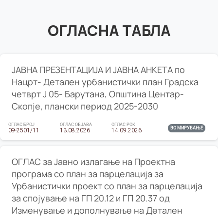
ОГЛАСНА ТАБЛА
ЈАВНА ПРЕЗЕНТАЦИЈА И ЈАВНА АНКЕТА по
Нацрт- Детален урбанистички план Градска
четврт Ј 05- Барутана, Општина Центар-
Скопје, плански период 2025-2030
ОГЛАС БРОЈ
ОГЛАС ОБЈАВА
ОГЛАС РОК
ВО МИРУВАЊЕ
09-2501/11
13.08.2026
14.09.2026
ОГЛАС за Јавно излагање на Проектна
програма со план за парцелација за
Урбанистички проект со план за парцелација
за спојување на ГП 20.12 и ГП 20.37 од
Изменување и дополнување на Детален