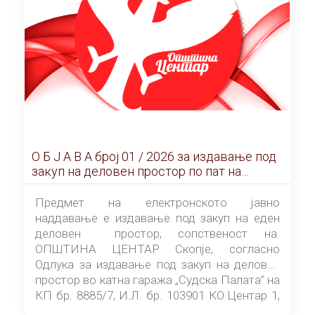
О Б Ј А В А брoj 01 / 2026 за издавање под
закуп на деловен простор по пат на
ЕЛЕКТРОНСКО ЈАВНО НАДДАВАЊЕ
Предмет на електронското јавно
наддавање е издавање под закуп на еден
деловен простор, сопственост на
ОПШТИНА ЦЕНТАР Скопје, согласно
Одлука за издавање под закуп на деловен
простор во катна гаража „Судска Палата” на
КП бр. 8885/7, И.Л. бр. 103901 КО Центар 1,
донесена од страна на Советот на