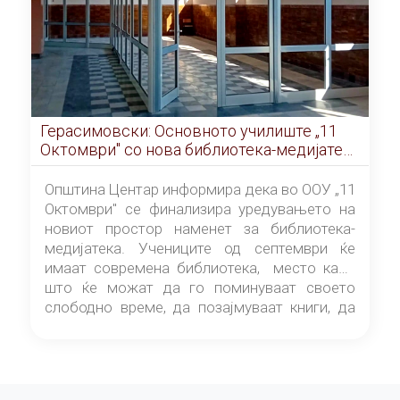
Герасимовски: Основното училиште „11
Октомври" со нова библиотека-медијатека
од септември
Општина Центар информира дека во ООУ „11
Октомври" се финализира уредувањето на
новиот простор наменет за библиотека-
медијатека. Учениците од септември ќе
имаат современа библиотека, место каде
што ќе можат да го поминуваат своето
слободно време, да позајмуваат книги, да
читаат и да разменуваат идеи.