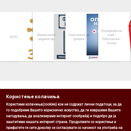
Кошаркарски
Финансиски
Општината на
клуб -
ЗЕЛС
индикатор
дланка
Работнички -
Скопје
<
>
Користење колачиња
Користиме колачиња(cookies) кои не содржат лични податоци, за да
го подобриме Вашето корисничко искуство, да ги извршиме Вашите
нагодувања, да анализираме интернет сообраќај и подобро да ја
Општина Центар
заштитиме нашата интернет страна. Продолжете со користење и
Михаил Цоков бр. 1, Скопје
прифатете ги сите доколку се согласувате со начинот на употреба на