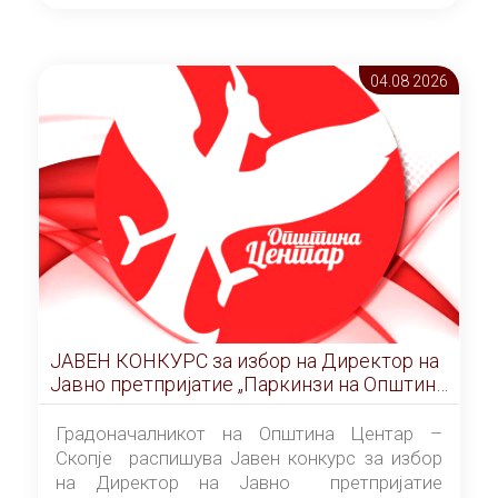
ОПШТИНА ЦЕНТАР Скопје Скопје
(„Службен гласник на Општина Центар
Скопје” број 9/2026), за времетраење од 3
04.08 2026
(три) години од денот на потпишувањето на
Договорот за закуп со најповолниот
понудувач.
ЈАВЕН КОНКУРС за избор на Директор на
Јавно претпријатие „Паркинзи на Општина
Центар“ – Скопје
Градоначалникот на Општина Центар –
Скопје распишува Јавен конкурс за избор
на Директор на Јавно претпријатие