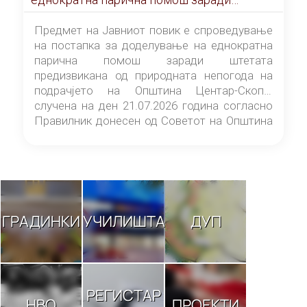
штетата предизвикана од природната
непогода на подрачјето на Општина
Предмет на Јавниот повик е спроведување
Центар-Скопје случена на ден 21.07.2026
на постапка за доделување на еднократна
година
парична помош заради штетата
предизвикана од природната непогода на
подрачјето на Општина Центар-Скопје
случена на ден 21.07.2026 година согласно
Правилник донесен од Советот на Општина
Центар-Скопје („Службен гласник на
Општина Центар-Скопје“ број 9/26).
ГРАДИНКИ
УЧИЛИШТА
ДУП
РЕГИСТАР
НВО
ПРОЕКТИ