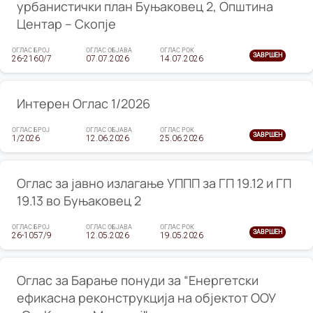
урбанистички план Буњаковец 2, Општина
Центар – Скопје
ОГЛАС БРОЈ
ОГЛАС ОБЈАВА
ОГЛАС РОК
ЗАВРШЕН
26-2160/7
07.07.2026
14.07.2026
Интерен Оглас 1/2026
ОГЛАС БРОЈ
ОГЛАС ОБЈАВА
ОГЛАС РОК
ЗАВРШЕН
1/2026
12.06.2026
25.06.2026
Оглас за јавно излагање УППП за ГП 19.12 и ГП
19.13 во Буњаковец 2
ОГЛАС БРОЈ
ОГЛАС ОБЈАВА
ОГЛАС РОК
ЗАВРШЕН
26-1057/9
12.05.2026
19.05.2026
Оглас за Барање понуди за “Енергетски
ефикасна реконструкција на објектот ООУ