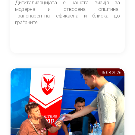
Дигитализацијата е нашата визија за
модерна и отворена општина-
транспарентна, ефикасна и блиска до
граѓаните.
06.08 2026