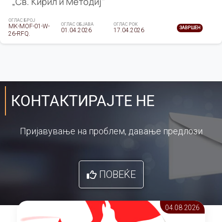
„Св. Кирил и Методиј"
ОГЛАС БРОЈ
ОГЛАС ОБЈАВА
ОГЛАС РОК
MK-MOF-01-W-
ЗАВРШЕН
01.04.2026
17.04.2026
26-RFQ.
КОНТАКТИРАЈТЕ НЕ
Пријавување на проблем, давање предлози
ПОВЕЌЕ
04.08 2026