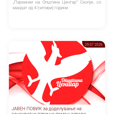
„Паркинзи на Општина Центар“ Скопје, со
мандат од 4 (четири) години.
29.07 2026
ЈАВЕН ПОВИК за доделување на
еднократна парична помош заради