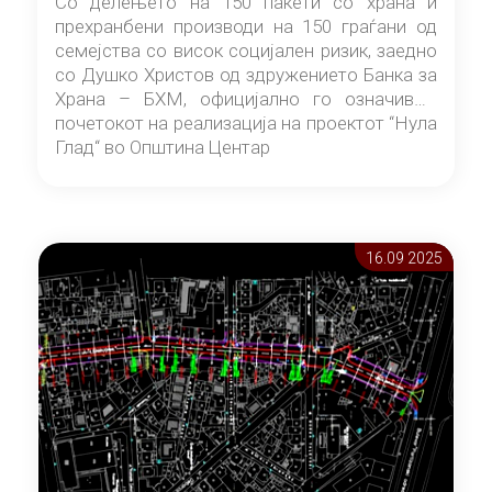
Со делењето на 150 пакети со храна и
прехранбени производи на 150 граѓани од
семејства со висок социјален ризик, заедно
со Душко Христов од здружението Банка за
Храна – БХМ, официјално го означивме
почетокот на реализација на проектот “Нула
Глад“ во Општина Центар
16.09 2025