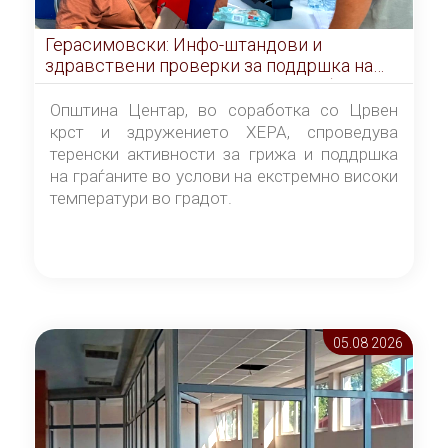
Герасимовски: Инфо-штандови и
здравствени проверки за поддршка на
граѓаните во услови на топлотен бран
Општина Центар, во соработка со Црвен
крст и здружението ХЕРА, спроведува
теренски активности за грижа и поддршка
на граѓаните во услови на екстремно високи
температури во градот.
05.08 2026