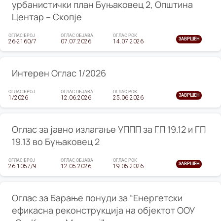
урбанистички план Буњаковец 2, Општина
Центар – Скопје
ОГЛАС БРОЈ
ОГЛАС ОБЈАВА
ОГЛАС РОК
ЗАВРШЕН
26-2160/7
07.07.2026
14.07.2026
Интерен Оглас 1/2026
ОГЛАС БРОЈ
ОГЛАС ОБЈАВА
ОГЛАС РОК
ЗАВРШЕН
1/2026
12.06.2026
25.06.2026
Оглас за јавно излагање УППП за ГП 19.12 и ГП
19.13 во Буњаковец 2
ОГЛАС БРОЈ
ОГЛАС ОБЈАВА
ОГЛАС РОК
ЗАВРШЕН
26-1057/9
12.05.2026
19.05.2026
Оглас за Барање понуди за “Енергетски
ефикасна реконструкција на објектот ООУ