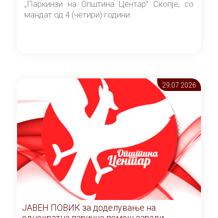
„Паркинзи на Општина Центар“ Скопје, со
мандат од 4 (четири) години.
29.07 2026
ЈАВЕН ПОВИК за доделување на
еднократна парична помош заради