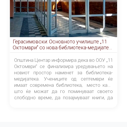
Герасимовски: Основното училиште „11
Октомври" со нова библиотека-медијатека
од септември
Општина Центар информира дека во ООУ „11
Октомври" се финализира уредувањето на
новиот простор наменет за библиотека-
медијатека. Учениците од септември ќе
имаат современа библиотека, место каде
што ќе можат да го поминуваат своето
слободно време, да позајмуваат книги, да
читаат и да разменуваат идеи.