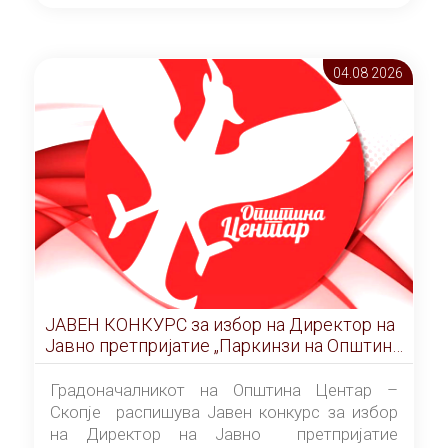
ОПШТИНА ЦЕНТАР Скопје Скопје
(„Службен гласник на Општина Центар
Скопје” број 9/2026), за времетраење од 3
04.08 2026
(три) години од денот на потпишувањето на
Договорот за закуп со најповолниот
понудувач.
ЈАВЕН КОНКУРС за избор на Директор на
Јавно претпријатие „Паркинзи на Општина
Центар“ – Скопје
Градоначалникот на Општина Центар –
Скопје распишува Јавен конкурс за избор
на Директор на Јавно претпријатие