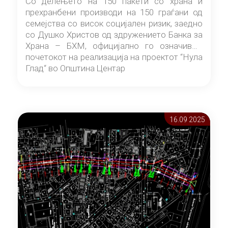
Со делењето на 150 пакети со храна и
прехранбени производи на 150 граѓани од
семејства со висок социјален ризик, заедно
со Душко Христов од здружението Банка за
Храна – БХМ, официјално го означивме
почетокот на реализација на проектот “Нула
Глад“ во Општина Центар
16.09 2025