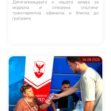
Дигитализацијата е нашата визија за
модерна и отворена општина-
транспарентна, ефикасна и блиска до
граѓаните.
06.08 2026