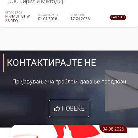
„Св. Кирил и Методиј"
ОГЛАС БРОЈ
ОГЛАС ОБЈАВА
ОГЛАС РОК
MK-MOF-01-W-
ЗАВРШЕН
01.04.2026
17.04.2026
26-RFQ.
КОНТАКТИРАЈТЕ НЕ
Пријавување на проблем, давање предлози
ПОВЕЌЕ
04.08 2026