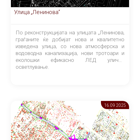
Улица „Ленинова“
По реконструкцијата на улицата „Ленинова,
граѓаните ќе добијат нова и квалитетно
изведена улица, со нова атмосферска и
водоводна канализација, нови тротоари и
еколошки ефикасно ЛЕД улично
осветлување.
16.09 2025