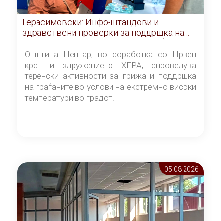
Герасимовски: Инфо-штандови и
здравствени проверки за поддршка на
граѓаните во услови на топлотен бран
Општина Центар, во соработка со Црвен
крст и здружението ХЕРА, спроведува
теренски активности за грижа и поддршка
на граѓаните во услови на екстремно високи
температури во градот.
05.08 2026