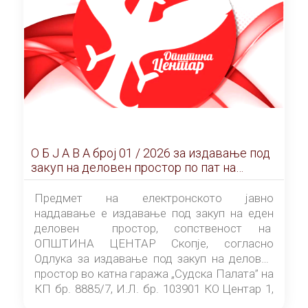
О Б Ј А В А брoj 01 / 2026 за издавање под
закуп на деловен простор по пат на
ЕЛЕКТРОНСКО ЈАВНО НАДДАВАЊЕ
Предмет на електронското јавно
наддавање е издавање под закуп на еден
деловен простор, сопственост на
ОПШТИНА ЦЕНТАР Скопје, согласно
Одлука за издавање под закуп на деловен
простор во катна гаража „Судска Палата” на
КП бр. 8885/7, И.Л. бр. 103901 КО Центар 1,
донесена од страна на Советот на