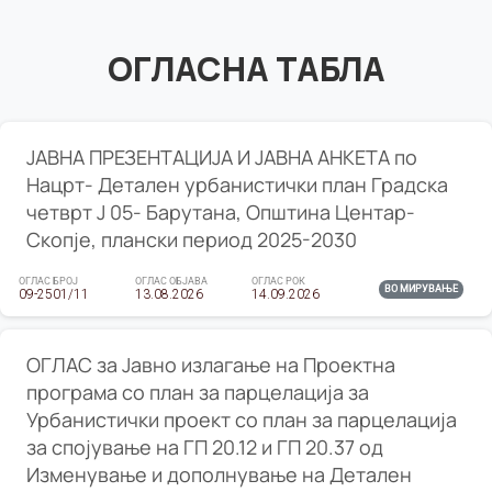
ОГЛАСНА ТАБЛА
ЈАВНА ПРЕЗЕНТАЦИЈА И ЈАВНА АНКЕТА по
Нацрт- Детален урбанистички план Градска
четврт Ј 05- Барутана, Општина Центар-
Скопје, плански период 2025-2030
ОГЛАС БРОЈ
ОГЛАС ОБЈАВА
ОГЛАС РОК
ВО МИРУВАЊЕ
09-2501/11
13.08.2026
14.09.2026
ОГЛАС за Јавно излагање на Проектна
програма со план за парцелација за
Урбанистички проект со план за парцелација
за спојување на ГП 20.12 и ГП 20.37 од
Изменување и дополнување на Детален