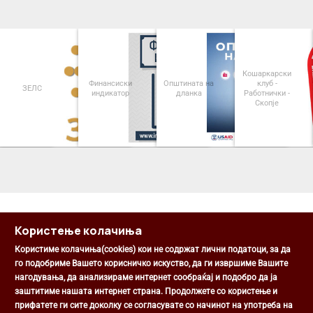
Кошаркарски
Финансиски
Општината на
клуб -
ЗЕЛС
индикатор
дланка
Работнички -
Скопје
<
>
Користење колачиња
Користиме колачиња(cookies) кои не содржат лични податоци, за да
го подобриме Вашето корисничко искуство, да ги извршиме Вашите
нагодувања, да анализираме интернет сообраќај и подобро да ја
Општина Центар
заштитиме нашата интернет страна. Продолжете со користење и
Михаил Цоков бр. 1, Скопје
прифатете ги сите доколку се согласувате со начинот на употреба на