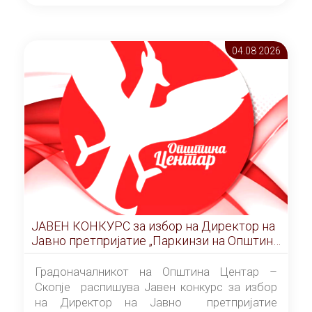
ОПШТИНА ЦЕНТАР Скопје Скопје
(„Службен гласник на Општина Центар
Скопје” број 9/2026), за времетраење од 3
04.08 2026
(три) години од денот на потпишувањето на
Договорот за закуп со најповолниот
понудувач.
ЈАВЕН КОНКУРС за избор на Директор на
Јавно претпријатие „Паркинзи на Општина
Центар“ – Скопје
Градоначалникот на Општина Центар –
Скопје распишува Јавен конкурс за избор
на Директор на Јавно претпријатие