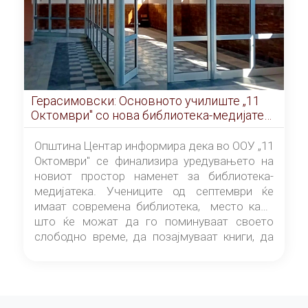
Герасимовски: Основното училиште „11
Октомври" со нова библиотека-медијатека
од септември
Општина Центар информира дека во ООУ „11
Октомври" се финализира уредувањето на
новиот простор наменет за библиотека-
медијатека. Учениците од септември ќе
имаат современа библиотека, место каде
што ќе можат да го поминуваат своето
слободно време, да позајмуваат книги, да
читаат и да разменуваат идеи.