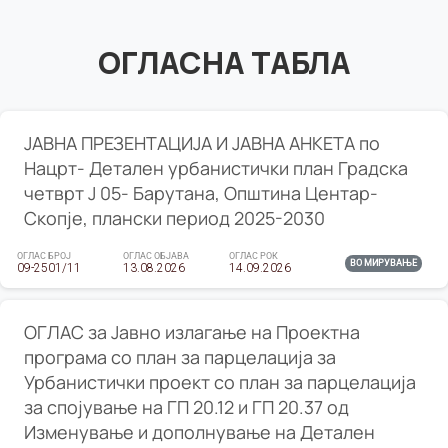
ОГЛАСНА ТАБЛА
ЈАВНА ПРЕЗЕНТАЦИЈА И ЈАВНА АНКЕТА по
Нацрт- Детален урбанистички план Градска
четврт Ј 05- Барутана, Општина Центар-
Скопје, плански период 2025-2030
ОГЛАС БРОЈ
ОГЛАС ОБЈАВА
ОГЛАС РОК
ВО МИРУВАЊЕ
09-2501/11
13.08.2026
14.09.2026
ОГЛАС за Јавно излагање на Проектна
програма со план за парцелација за
Урбанистички проект со план за парцелација
за спојување на ГП 20.12 и ГП 20.37 од
Изменување и дополнување на Детален