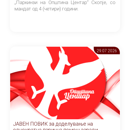
„Паркинзи на Општина Центар“ Скопје, со
мандат од 4 (четири) години.
29.07 2026
ЈАВЕН ПОВИК за доделување на
еднократна парична помош заради