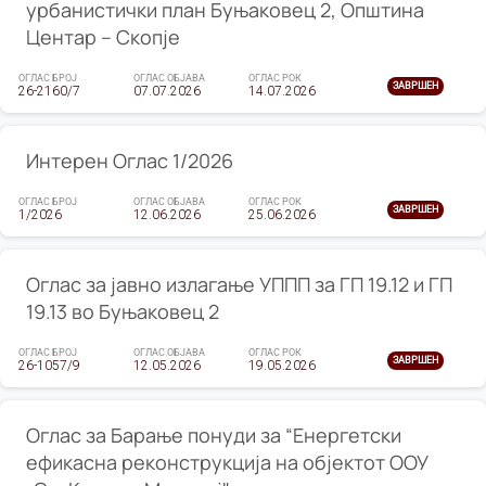
урбанистички план Буњаковец 2, Општина
Центар – Скопје
ОГЛАС БРОЈ
ОГЛАС ОБЈАВА
ОГЛАС РОК
ЗАВРШЕН
26-2160/7
07.07.2026
14.07.2026
Интерен Оглас 1/2026
ОГЛАС БРОЈ
ОГЛАС ОБЈАВА
ОГЛАС РОК
ЗАВРШЕН
1/2026
12.06.2026
25.06.2026
Оглас за јавно излагање УППП за ГП 19.12 и ГП
19.13 во Буњаковец 2
ОГЛАС БРОЈ
ОГЛАС ОБЈАВА
ОГЛАС РОК
ЗАВРШЕН
26-1057/9
12.05.2026
19.05.2026
Оглас за Барање понуди за “Енергетски
ефикасна реконструкција на објектот ООУ