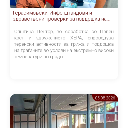
Герасимовски: Инфо-штандови и
здравствени проверки за поддршка на
граѓаните во услови на топлотен бран
Општина Центар, во соработка со Црвен
крст и здружението ХЕРА, спроведува
теренски активности за грижа и поддршка
на граѓаните во услови на екстремно високи
температури во градот.
05.08 2026