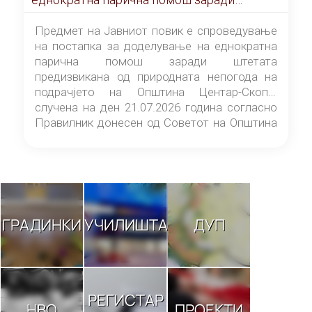
штетата предизвикана од природната
непогода на подрачјето на Општина
Предмет на Јавниот повик е спроведување
Центар-Скопје случена на ден 21.07.2026
на постапка за доделување на еднократна
година
парична помош заради штетата
предизвикана од природната непогода на
подрачјето на Општина Центар-Скопје
случена на ден 21.07.2026 година согласно
Правилник донесен од Советот на Општина
Центар-Скопје („Службен гласник на
Општина Центар-Скопје“ број 9/26).
ГРАДИНКИ
УЧИЛИШТА
ДУП
РЕГИСТАР
НВО
ПРОЕКТИ