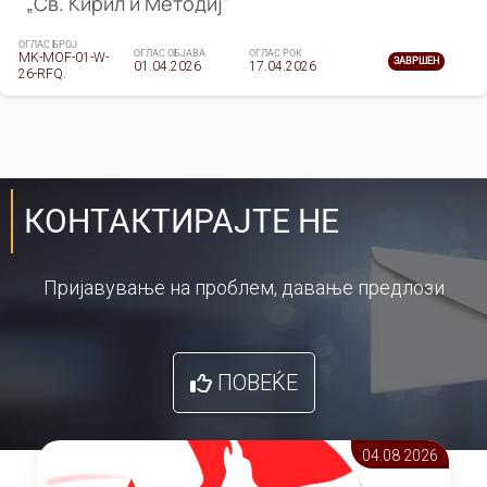
„Св. Кирил и Методиј"
ОГЛАС БРОЈ
ОГЛАС ОБЈАВА
ОГЛАС РОК
MK-MOF-01-W-
ЗАВРШЕН
01.04.2026
17.04.2026
26-RFQ.
КОНТАКТИРАЈТЕ НЕ
Пријавување на проблем, давање предлози
ПОВЕЌЕ
04.08 2026