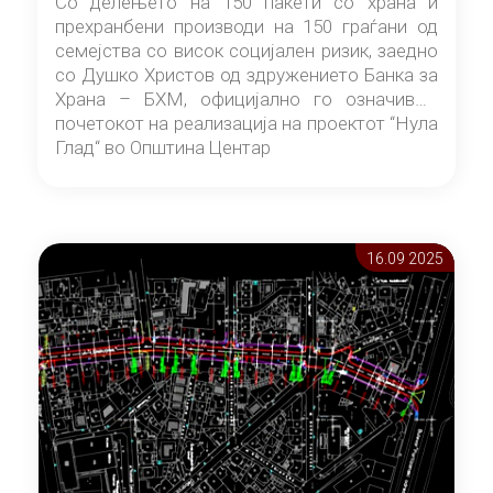
Со делењето на 150 пакети со храна и
прехранбени производи на 150 граѓани од
семејства со висок социјален ризик, заедно
со Душко Христов од здружението Банка за
Храна – БХМ, официјално го означивме
почетокот на реализација на проектот “Нула
Глад“ во Општина Центар
16.09 2025