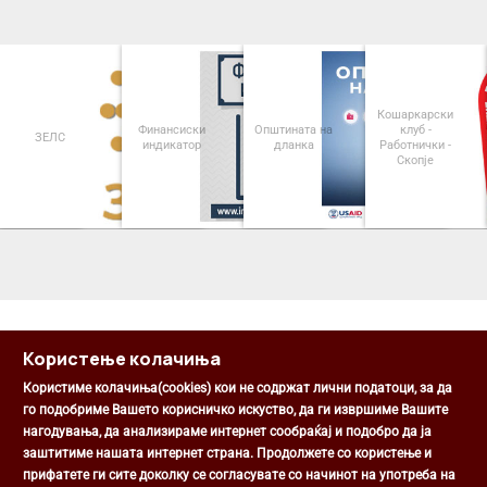
Кошаркарски
Финансиски
Општината на
клуб -
ЗЕЛС
индикатор
дланка
Работнички -
Скопје
<
>
Користење колачиња
Користиме колачиња(cookies) кои не содржат лични податоци, за да
го подобриме Вашето корисничко искуство, да ги извршиме Вашите
нагодувања, да анализираме интернет сообраќај и подобро да ја
Општина Центар
заштитиме нашата интернет страна. Продолжете со користење и
Михаил Цоков бр. 1, Скопје
прифатете ги сите доколку се согласувате со начинот на употреба на