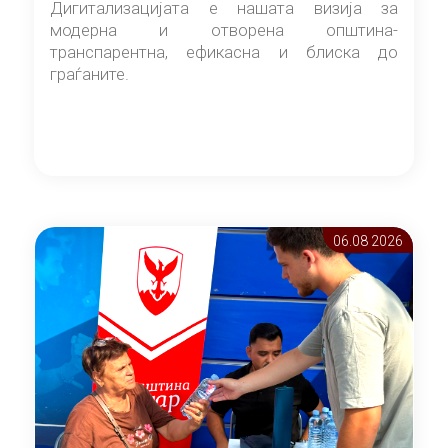
Дигитализацијата е нашата визија за
модерна и отворена општина-
транспарентна, ефикасна и блиска до
граѓаните.
06.08 2026