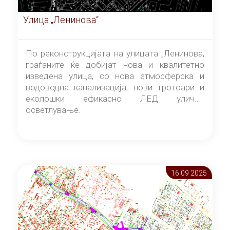
Улица „Ленинова“
По реконструкцијата на улицата „Ленинова,
граѓаните ќе добијат нова и квалитетно
изведена улица, со нова атмосферска и
водоводна канализација, нови тротоари и
еколошки ефикасно ЛЕД улично
осветлување.
16.09 2025