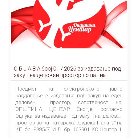
О Б Ј А В А брoj 01 / 2026 за издавање под
закуп на деловен простор по пат на
ЕЛЕКТРОНСКО ЈАВНО НАДДАВАЊЕ
Предмет на електронското јавно
наддавање е издавање под закуп на еден
деловен простор, сопственост на
ОПШТИНА ЦЕНТАР Скопје, согласно
Одлука за издавање под закуп на деловен
простор во катна гаража „Судска Палата” на
КП бр. 8885/7, И.Л. бр. 103901 КО Центар 1,
донесена од страна на Советот на