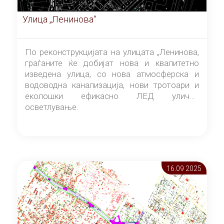
Улица „Ленинова“
По реконструкцијата на улицата „Ленинова,
граѓаните ќе добијат нова и квалитетно
изведена улица, со нова атмосферска и
водоводна канализација, нови тротоари и
еколошки ефикасно ЛЕД улично
осветлување.
16.09 2025