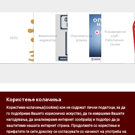
Кошаркарски
Финансиски
Општината на
клуб -
ЗЕЛС
индикатор
дланка
Работнички -
Скопје
<
>
Користење колачиња
Користиме колачиња(cookies) кои не содржат лични податоци, за да
го подобриме Вашето корисничко искуство, да ги извршиме Вашите
нагодувања, да анализираме интернет сообраќај и подобро да ја
Општина Центар
заштитиме нашата интернет страна. Продолжете со користење и
Михаил Цоков бр. 1, Скопје
прифатете ги сите доколку се согласувате со начинот на употреба на