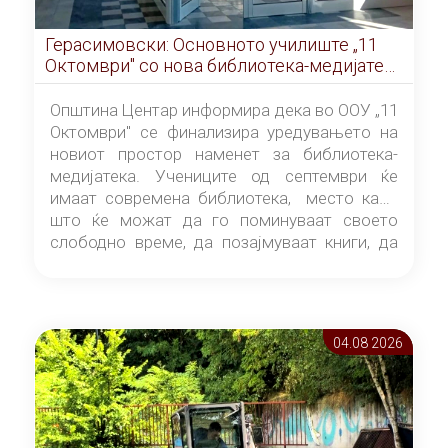
Герасимовски: Основното училиште „11
Октомври" со нова библиотека-медијатека
од септември
Општина Центар информира дека во ООУ „11
Октомври" се финализира уредувањето на
новиот простор наменет за библиотека-
медијатека. Учениците од септември ќе
имаат современа библиотека, место каде
што ќе можат да го поминуваат своето
слободно време, да позајмуваат книги, да
читаат и да разменуваат идеи.
04.08 2026