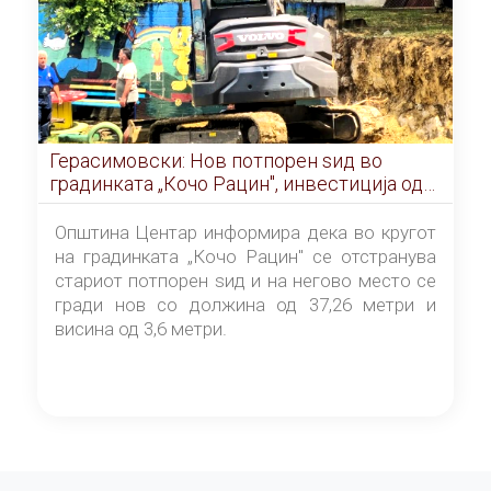
Герасимовски: Нов потпорен ѕид во
градинката „Кочо Рацин", инвестиција од
5,99 милиони денари
Општина Центар информира дека во кругот
на градинката „Кочо Рацин" се отстранува
стариот потпорен ѕид и на негово место се
гради нов со должина од 37,26 метри и
висина од 3,6 метри.