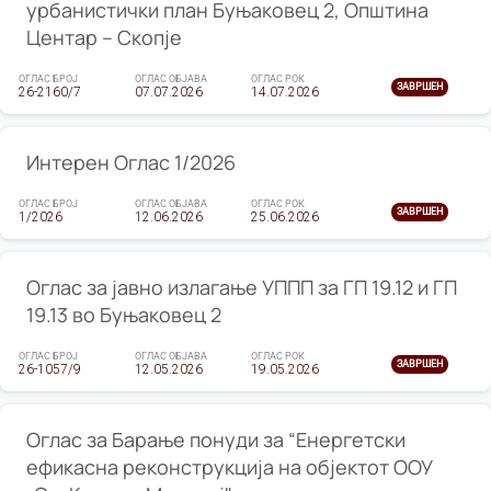
урбанистички план Буњаковец 2, Општина
Центар – Скопје
ОГЛАС БРОЈ
ОГЛАС ОБЈАВА
ОГЛАС РОК
ЗАВРШЕН
26-2160/7
07.07.2026
14.07.2026
Интерен Оглас 1/2026
ОГЛАС БРОЈ
ОГЛАС ОБЈАВА
ОГЛАС РОК
ЗАВРШЕН
1/2026
12.06.2026
25.06.2026
Оглас за јавно излагање УППП за ГП 19.12 и ГП
19.13 во Буњаковец 2
ОГЛАС БРОЈ
ОГЛАС ОБЈАВА
ОГЛАС РОК
ЗАВРШЕН
26-1057/9
12.05.2026
19.05.2026
Оглас за Барање понуди за “Енергетски
ефикасна реконструкција на објектот ООУ