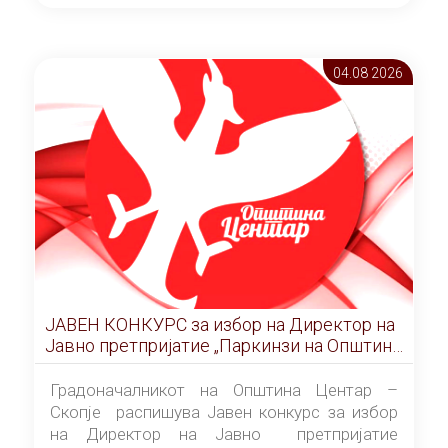
ОПШТИНА ЦЕНТАР Скопје Скопје
(„Службен гласник на Општина Центар
Скопје” број 9/2026), за времетраење од 3
04.08 2026
(три) години од денот на потпишувањето на
Договорот за закуп со најповолниот
понудувач.
ЈАВЕН КОНКУРС за избор на Директор на
Јавно претпријатие „Паркинзи на Општина
Центар“ – Скопје
Градоначалникот на Општина Центар –
Скопје распишува Јавен конкурс за избор
на Директор на Јавно претпријатие