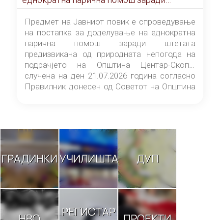
штетата предизвикана од природната
непогода на подрачјето на Општина
Предмет на Јавниот повик е спроведување
Центар-Скопје случена на ден 21.07.2026
на постапка за доделување на еднократна
година
парична помош заради штетата
предизвикана од природната непогода на
подрачјето на Општина Центар-Скопје
случена на ден 21.07.2026 година согласно
Правилник донесен од Советот на Општина
Центар-Скопје („Службен гласник на
Општина Центар-Скопје“ број 9/26).
ГРАДИНКИ
УЧИЛИШТА
ДУП
РЕГИСТАР
НВО
ПРОЕКТИ