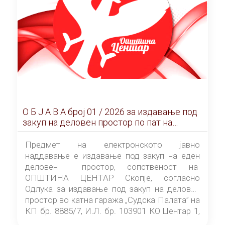
О Б Ј А В А брoj 01 / 2026 за издавање под
закуп на деловен простор по пат на
ЕЛЕКТРОНСКО ЈАВНО НАДДАВАЊЕ
Предмет на електронското јавно
наддавање е издавање под закуп на еден
деловен простор, сопственост на
ОПШТИНА ЦЕНТАР Скопје, согласно
Одлука за издавање под закуп на деловен
простор во катна гаража „Судска Палата” на
КП бр. 8885/7, И.Л. бр. 103901 КО Центар 1,
донесена од страна на Советот на