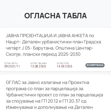
ОГЛАСНА ТАБЛА
ЈАВНА ПРЕЗЕНТАЦИЈА И ЈАВНА АНКЕТА по
Нацрт- Детален урбанистички план Градска
четврт Ј 05- Барутана, Општина Центар-
Скопје, плански период 2025-2030
ОГЛАС БРОЈ
ОГЛАС ОБЈАВА
ОГЛАС РОК
ВО МИРУВАЊЕ
09-2501/11
13.08.2026
14.09.2026
ОГЛАС за Јавно излагање на Проектна
програма со план за парцелација за
Урбанистички проект со план за парцелација
за спојување на ГП 20.12 и ГП 20.37 од
Изменување и дополнување на Детален