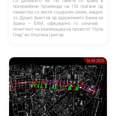
Со делењето на 150 пакети со храна и
прехранбени производи на 150 граѓани од
семејства со висок социјален ризик, заедно
со Душко Христов од здружението Банка за
Храна – БХМ, официјално го означивме
почетокот на реализација на проектот “Нула
Глад“ во Општина Центар
16.09 2025