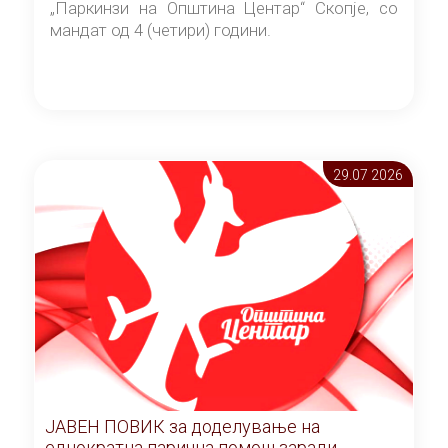
„Паркинзи на Општина Центар“ Скопје, со
мандат од 4 (четири) години.
29.07 2026
ЈАВЕН ПОВИК за доделување на
еднократна парична помош заради