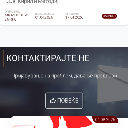
„Св. Кирил и Методиј"
ОГЛАС БРОЈ
ОГЛАС ОБЈАВА
ОГЛАС РОК
MK-MOF-01-W-
ЗАВРШЕН
01.04.2026
17.04.2026
26-RFQ.
КОНТАКТИРАЈТЕ НЕ
Пријавување на проблем, давање предлози
ПОВЕЌЕ
04.08 2026