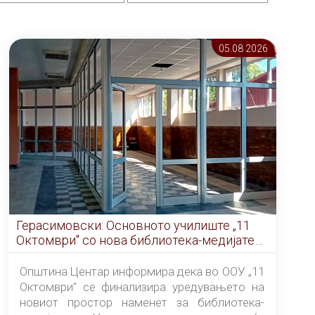
05.08 2026
Герасимовски: Основното училиште „11
Октомври" со нова библиотека-медијатека
од септември
Општина Центар информира дека во ООУ „11
Октомври" се финализира уредувањето на
новиот простор наменет за библиотека-