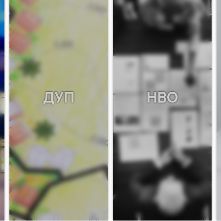
ДУП
НВО