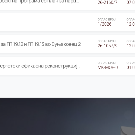
ОГЛАС за Јавно излагање на Проектна програма со план за парцелација за Урбанистички проект со план за парцелација за спојување на ГП 20.12 и ГП 20.37 од Изменување и дополнување на Детален урбанистички план Буњаковец 2, Општина Центар – Скопје
26-2160/7
07.0
ОГЛАС БРОЈ
ОГЛА
1/2026
12.0
ОГЛАС БРОЈ
ОГЛА
а ГП 19.12 и ГП 19.13 во Буњаковец 2
26-1057/9
12.0
ОГЛАС БРОЈ
ОГЛА
Оглас за Барање понуди за “Енергетски ефикасна реконструкција на објектот ООУ „Св. Кирил и Методиј"
MK-MOF-01-W-26-RFQ.
01.0