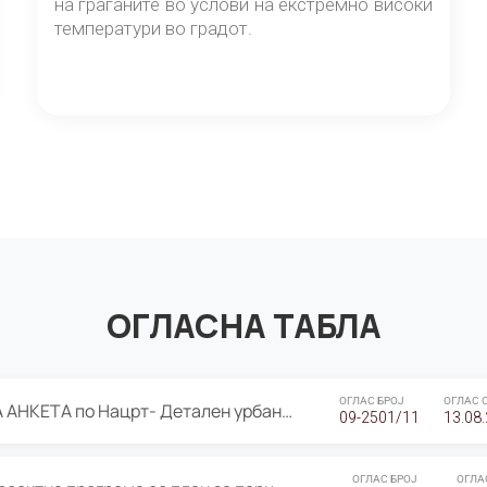
на граѓаните во услови на екстремно високи
температури во градот.
ОГЛАСНА ТАБЛА
ОГЛАС БРОЈ
ОГЛАС 
ЈАВНА ПРЕЗЕНТАЦИЈА И ЈАВНА АНКЕТА по Нацрт- Детален урбанистички план Градска четврт Ј 05- Барутана, Општина Центар- Скопје, плански период 2025-2030
09-2501/11
13.08
ОГЛАС БРОЈ
ОГЛА