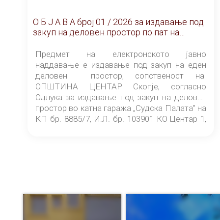
О Б Ј А В А брoj 01 / 2026 за издавање под
закуп на деловен простор по пат на
ЕЛЕКТРОНСКО ЈАВНО НАДДАВАЊЕ
Предмет на електронското јавно
наддавање е издавање под закуп на еден
деловен простор, сопственост на
ОПШТИНА ЦЕНТАР Скопје, согласно
Одлука за издавање под закуп на деловен
простор во катна гаража „Судска Палата” на
КП бр. 8885/7, И.Л. бр. 103901 КО Центар 1,
донесена од страна на Советот на
ОПШТИНА ЦЕНТАР Скопје Скопје
(„Службен гласник на Општина Центар
Скопје” број 9/2026), за времетраење од 3
(три) години од денот на потпишувањето на
Договорот за закуп со најповолниот
понудувач.