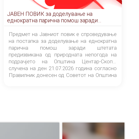
ЈАВЕН ПОВИК за доделување на
еднократна парична помош заради
штетата предизвикана од природната
непогода на подрачјето на Општина
Предмет на Јавниот повик е спроведување
Центар-Скопје случена на ден 21.07.2026
на постапка за доделување на еднократна
година
парична помош заради штетата
предизвикана од природната непогода на
подрачјето на Општина Центар-Скопје
случена на ден 21.07.2026 година согласно
Правилник донесен од Советот на Општина
Центар-Скопје („Службен гласник на
Општина Центар-Скопје“ број 9/26).