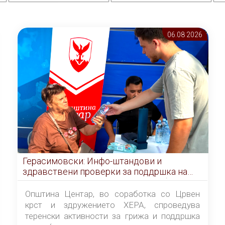
06.08 2026
Герасимовски: Инфо-штандови и
здравствени проверки за поддршка на
граѓаните во услови на топлотен бран
Општина Центар, во соработка со Црвен
крст и здружението ХЕРА, спроведува
теренски активности за грижа и поддршка