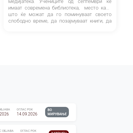
медијатека. Учениците од септември ќе
имаат современа библиотека, место каде
што ќе можат да го поминуваат своето
слободно време, да позајмуваат книги, да
читаат и да разменуваат идеи.
ОБЈАВА
ОГЛАС РОК
ВО
.2026
14.09.2026
МИРУВАЊЕ
С ОБЈАВА
ОГЛАС РОК