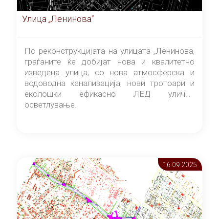
Улица „Ленинова“
По реконструкцијата на улицата „Ленинова,
граѓаните ќе добијат нова и квалитетно
изведена улица, со нова атмосферска и
водоводна канализација, нови тротоари и
еколошки ефикасно ЛЕД улично
осветлување.
16.09 2025