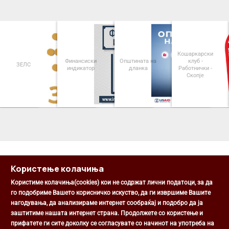
Кошаркарски
Финансиски
Општината на
клуб -
ЗЕЛС
индикатор
дланка
Работнички -
Скопје
<
>
Користење колачиња
Користиме колачиња(cookies) кои не содржат лични податоци, за да
го подобриме Вашето корисничко искуство, да ги извршиме Вашите
нагодувања, да анализираме интернет сообраќај и подобро да ја
Општина Центар
заштитиме нашата интернет страна. Продолжете со користење и
Михаил Цоков бр. 1, Скопје
прифатете ги сите доколку се согласувате со начинот на употреба на