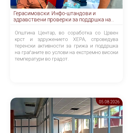
Герасимовски: Инфо-штандови и
здравствени проверки за поддршка на
граѓаните во услови на топлотен бран
Општина Центар, во соработка со Црвен
крст и здружението ХЕРА, спроведува
теренски активности за грижа и поддршка
на граѓаните во услови на екстремно високи
температури во градот.
05.08 2026