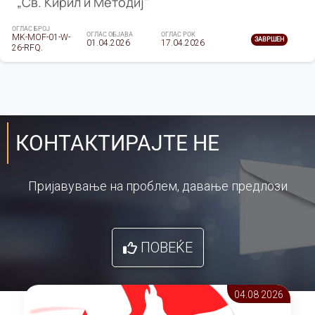
„Св. Кирил и Методиј"
ОГЛАС БРОЈ
ОГЛАС ОБЈАВА
ОГЛАС РОК
MK-MOF-01-W-
ЗАВРШЕН
01.04.2026
17.04.2026
26-RFQ.
КОНТАКТИРАЈТЕ НЕ
Пријавување на проблем, давање предлози
ПОВЕЌЕ
04.08 2026