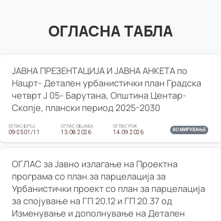
ОГЛАСНА ТАБЛА
ЈАВНА ПРЕЗЕНТАЦИЈА И ЈАВНА АНКЕТА по
Нацрт- Детален урбанистички план Градска
четврт Ј 05- Барутана, Општина Центар-
Скопје, плански период 2025-2030
ОГЛАС БРОЈ
ОГЛАС ОБЈАВА
ОГЛАС РОК
ВО МИРУВАЊЕ
09-2501/11
13.08.2026
14.09.2026
ОГЛАС за Јавно излагање на Проектна
програма со план за парцелација за
Урбанистички проект со план за парцелација
за спојување на ГП 20.12 и ГП 20.37 од
Изменување и дополнување на Детален