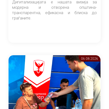
Дигитализацијата е нашата визија за
модерна и отворена општина-
транспарентна, ефикасна и блиска до
граѓаните.
06.08 2026