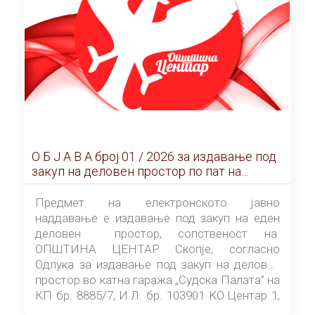
О Б Ј А В А брoj 01 / 2026 за издавање под
закуп на деловен простор по пат на
ЕЛЕКТРОНСКО ЈАВНО НАДДАВАЊЕ
Предмет на електронското јавно
наддавање е издавање под закуп на еден
деловен простор, сопственост на
ОПШТИНА ЦЕНТАР Скопје, согласно
Одлука за издавање под закуп на деловен
простор во катна гаража „Судска Палата” на
КП бр. 8885/7, И.Л. бр. 103901 КО Центар 1,
донесена од страна на Советот на