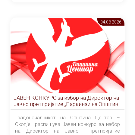
ОПШТИНА ЦЕНТАР Скопје Скопје
(„Службен гласник на Општина Центар
Скопје” број 9/2026), за времетраење од 3
04.08 2026
(три) години од денот на потпишувањето на
Договорот за закуп со најповолниот
понудувач.
ЈАВЕН КОНКУРС за избор на Директор на
Јавно претпријатие „Паркинзи на Општина
Центар“ – Скопје
Градоначалникот на Општина Центар –
Скопје распишува Јавен конкурс за избор
на Директор на Јавно претпријатие