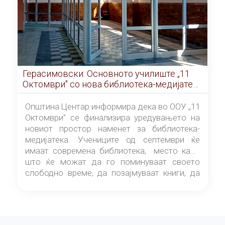
Герасимовски: Основното училиште „11
Октомври" со нова библиотека-медијатека
од септември
Општина Центар информира дека во ООУ „11
Октомври" се финализира уредувањето на
новиот простор наменет за библиотека-
медијатека. Учениците од септември ќе
имаат современа библиотека, место каде
што ќе можат да го поминуваат своето
слободно време, да позајмуваат книги, да
читаат и да разменуваат идеи.