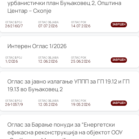
урбанистички план Буњаковец 2, Општина
Центар – Скопје
ОГЛАС БРОЈ
ОГЛАС ОБЈАВА
ОГЛАС РОК
ЗАВРШЕН
26-2160/7
07.07.2026
14.07.2026
Интерен Оглас 1/2026
ОГЛАС БРОЈ
ОГЛАС ОБЈАВА
ОГЛАС РОК
ЗАВРШЕН
1/2026
12.06.2026
25.06.2026
Оглас за јавно излагање УППП за ГП 19.12 и ГП
19.13 во Буњаковец 2
ОГЛАС БРОЈ
ОГЛАС ОБЈАВА
ОГЛАС РОК
ЗАВРШЕН
26-1057/9
12.05.2026
19.05.2026
Оглас за Барање понуди за “Енергетски
ефикасна реконструкција на објектот ООУ