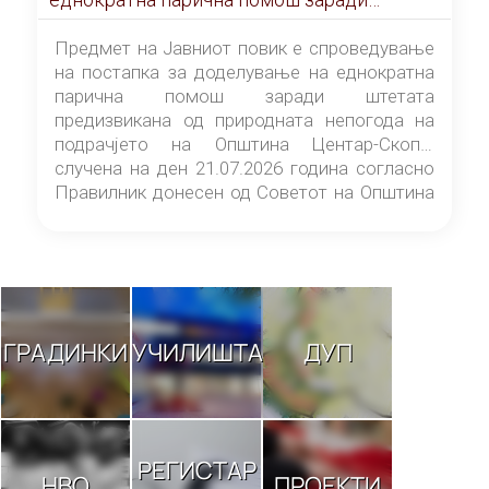
штетата предизвикана од природната
непогода на подрачјето на Општина
Предмет на Јавниот повик е спроведување
Центар-Скопје случена на ден 21.07.2026
на постапка за доделување на еднократна
година
парична помош заради штетата
предизвикана од природната непогода на
подрачјето на Општина Центар-Скопје
случена на ден 21.07.2026 година согласно
Правилник донесен од Советот на Општина
Центар-Скопје („Службен гласник на
Општина Центар-Скопје“ број 9/26).
ГРАДИНКИ
УЧИЛИШТА
ДУП
РЕГИСТАР
НВО
ПРОЕКТИ