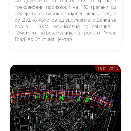
Со делењето на 150 пакети со храна и
прехранбени производи на 150 граѓани од
семејства со висок социјален ризик, заедно
со Душко Христов од здружението Банка за
Храна – БХМ, официјално го означивме
почетокот на реализација на проектот “Нула
Глад“ во Општина Центар
16.09 2025