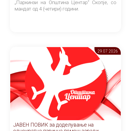
„Паркинзи на Општина Центар“ Скопје, со
мандат од 4 (четири) години.
29.07 2026
ЈАВЕН ПОВИК за доделување на
еднократна парична помош заради