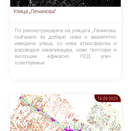
Улица „Ленинова“
По реконструкцијата на улицата „Ленинова,
граѓаните ќе добијат нова и квалитетно
изведена улица, со нова атмосферска и
водоводна канализација, нови тротоари и
еколошки ефикасно ЛЕД улично
осветлување.
16.09 2025