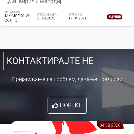
„Св. Кирил и Методиј"
ОГЛАС БРОЈ
ОГЛАС ОБЈАВА
ОГЛАС РОК
MK-MOF-01-W-
ЗАВРШЕН
01.04.2026
17.04.2026
26-RFQ.
КОНТАКТИРАЈТЕ НЕ
Пријавување на проблем, давање предлози
ПОВЕЌЕ
04.08 2026