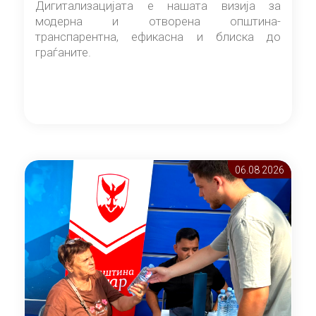
Дигитализацијата е нашата визија за
модерна и отворена општина-
транспарентна, ефикасна и блиска до
граѓаните.
06.08 2026