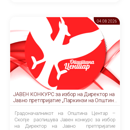
ОПШТИНА ЦЕНТАР Скопје Скопје
(„Службен гласник на Општина Центар
Скопје” број 9/2026), за времетраење од 3
04.08 2026
(три) години од денот на потпишувањето на
Договорот за закуп со најповолниот
понудувач.
ЈАВЕН КОНКУРС за избор на Директор на
Јавно претпријатие „Паркинзи на Општина
Центар“ – Скопје
Градоначалникот на Општина Центар –
Скопје распишува Јавен конкурс за избор
на Директор на Јавно претпријатие