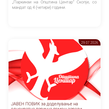
„Паркинзи на Општина Центар“ Скопје, со
мандат од 4 (четири) години.
29.07 2026
ЈАВЕН ПОВИК за доделување на
еднократна парична помош заради