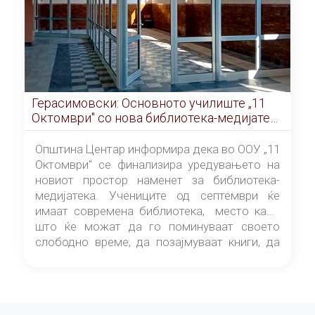
Герасимовски: Основното училиште „11
Октомври" со нова библиотека-медијатека
од септември
Општина Центар информира дека во ООУ „11
Октомври" се финализира уредувањето на
новиот простор наменет за библиотека-
медијатека. Учениците од септември ќе
имаат современа библиотека, место каде
што ќе можат да го поминуваат своето
слободно време, да позајмуваат книги, да
читаат и да разменуваат идеи.