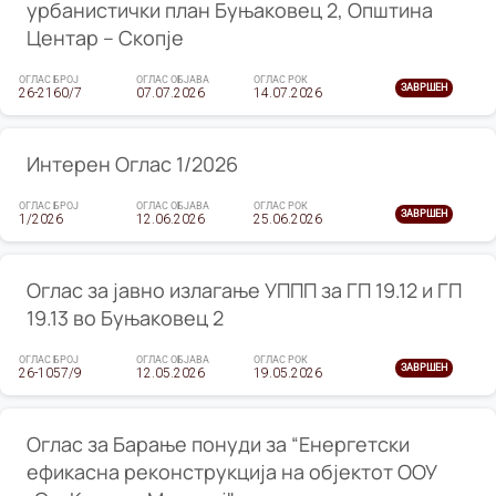
урбанистички план Буњаковец 2, Општина
Центар – Скопје
ОГЛАС БРОЈ
ОГЛАС ОБЈАВА
ОГЛАС РОК
ЗАВРШЕН
26-2160/7
07.07.2026
14.07.2026
Интерен Оглас 1/2026
ОГЛАС БРОЈ
ОГЛАС ОБЈАВА
ОГЛАС РОК
ЗАВРШЕН
1/2026
12.06.2026
25.06.2026
Оглас за јавно излагање УППП за ГП 19.12 и ГП
19.13 во Буњаковец 2
ОГЛАС БРОЈ
ОГЛАС ОБЈАВА
ОГЛАС РОК
ЗАВРШЕН
26-1057/9
12.05.2026
19.05.2026
Оглас за Барање понуди за “Енергетски
ефикасна реконструкција на објектот ООУ