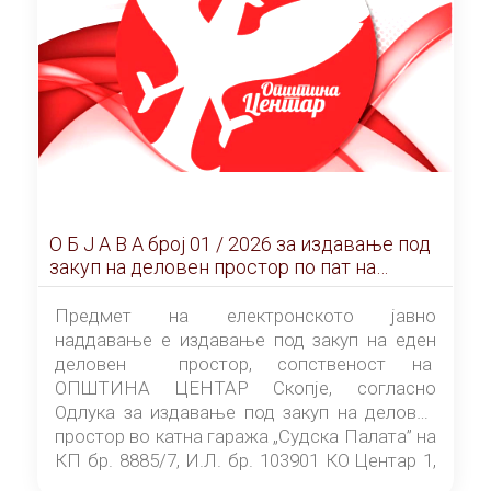
О Б Ј А В А брoj 01 / 2026 за издавање под
закуп на деловен простор по пат на
ЕЛЕКТРОНСКО ЈАВНО НАДДАВАЊЕ
Предмет на електронското јавно
наддавање е издавање под закуп на еден
деловен простор, сопственост на
ОПШТИНА ЦЕНТАР Скопје, согласно
Одлука за издавање под закуп на деловен
простор во катна гаража „Судска Палата” на
КП бр. 8885/7, И.Л. бр. 103901 КО Центар 1,
донесена од страна на Советот на