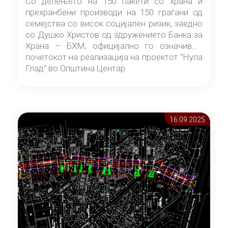
Со делењето на 150 пакети со храна и
прехранбени производи на 150 граѓани од
семејства со висок социјален ризик, заедно
со Душко Христов од здружението Банка за
Храна – БХМ, официјално го означивме
почетокот на реализација на проектот “Нула
Глад“ во Општина Центар
16.09 2025