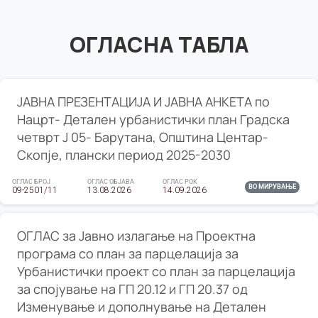
ОГЛАСНА ТАБЛА
ЈАВНА ПРЕЗЕНТАЦИЈА И ЈАВНА АНКЕТА по
Нацрт- Детален урбанистички план Градска
четврт Ј 05- Барутана, Општина Центар-
Скопје, плански период 2025-2030
ОГЛАС БРОЈ
ОГЛАС ОБЈАВА
ОГЛАС РОК
ВО МИРУВАЊЕ
09-2501/11
13.08.2026
14.09.2026
ОГЛАС за Јавно излагање на Проектна
програма со план за парцелација за
Урбанистички проект со план за парцелација
за спојување на ГП 20.12 и ГП 20.37 од
Изменување и дополнување на Детален