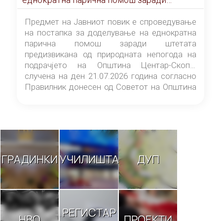
штетата предизвикана од природната
непогода на подрачјето на Општина
Предмет на Јавниот повик е спроведување
Центар-Скопје случена на ден 21.07.2026
на постапка за доделување на еднократна
година
парична помош заради штетата
предизвикана од природната непогода на
подрачјето на Општина Центар-Скопје
случена на ден 21.07.2026 година согласно
Правилник донесен од Советот на Општина
Центар-Скопје („Службен гласник на
Општина Центар-Скопје“ број 9/26).
ГРАДИНКИ
УЧИЛИШТА
ДУП
РЕГИСТАР
НВО
ПРОЕКТИ