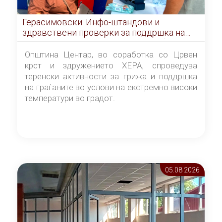
Герасимовски: Инфо-штандови и
здравствени проверки за поддршка на
граѓаните во услови на топлотен бран
Општина Центар, во соработка со Црвен
крст и здружението ХЕРА, спроведува
теренски активности за грижа и поддршка
на граѓаните во услови на екстремно високи
температури во градот.
05.08 2026