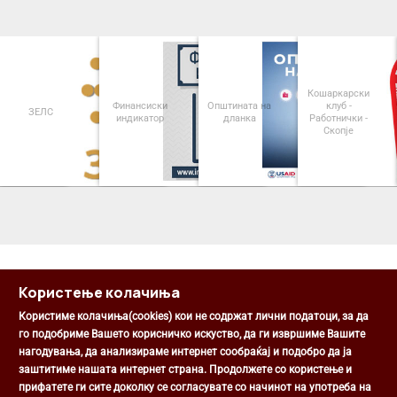
Кошаркарски
Финансиски
Општината на
клуб -
ЗЕЛС
индикатор
дланка
Работнички -
Скопје
<
>
Користење колачиња
Користиме колачиња(cookies) кои не содржат лични податоци, за да
го подобриме Вашето корисничко искуство, да ги извршиме Вашите
нагодувања, да анализираме интернет сообраќај и подобро да ја
Општина Центар
заштитиме нашата интернет страна. Продолжете со користење и
Михаил Цоков бр. 1, Скопје
прифатете ги сите доколку се согласувате со начинот на употреба на