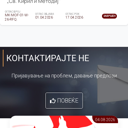
„Св. Кирил и Методиј"
ОГЛАС БРОЈ
ОГЛАС ОБЈАВА
ОГЛАС РОК
MK-MOF-01-W-
ЗАВРШЕН
01.04.2026
17.04.2026
26-RFQ.
КОНТАКТИРАЈТЕ НЕ
Пријавување на проблем, давање предлози
ПОВЕЌЕ
04.08 2026