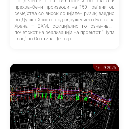
Со делењето на 150 пакети со храна и
прехранбени производи на 150 граѓани од
семејства со висок социјален ризик, заедно
со Душко Христов од здружението Банка за
Храна – БХМ, официјално го означивме
почетокот на реализација на проектот “Нула
Глад“ во Општина Центар
16.09 2025