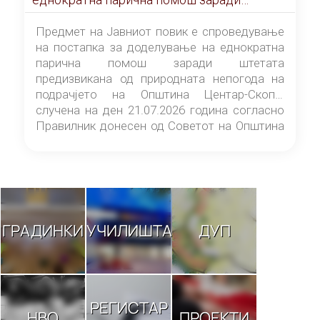
штетата предизвикана од природната
непогода на подрачјето на Општина
Предмет на Јавниот повик е спроведување
Центар-Скопје случена на ден 21.07.2026
на постапка за доделување на еднократна
година
парична помош заради штетата
предизвикана од природната непогода на
подрачјето на Општина Центар-Скопје
случена на ден 21.07.2026 година согласно
Правилник донесен од Советот на Општина
Центар-Скопје („Службен гласник на
Општина Центар-Скопје“ број 9/26).
ГРАДИНКИ
УЧИЛИШТА
ДУП
РЕГИСТАР
НВО
ПРОЕКТИ