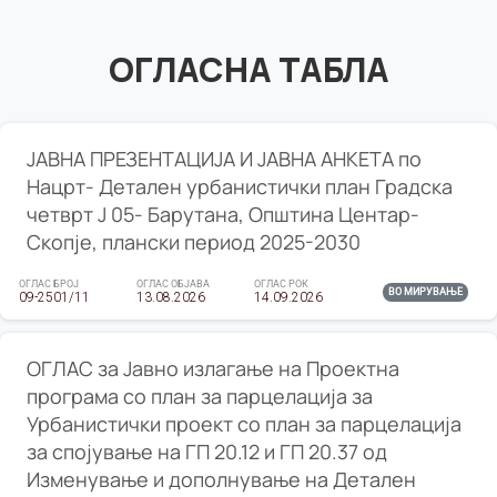
ОГЛАСНА ТАБЛА
ЈАВНА ПРЕЗЕНТАЦИЈА И ЈАВНА АНКЕТА по
Нацрт- Детален урбанистички план Градска
четврт Ј 05- Барутана, Општина Центар-
Скопје, плански период 2025-2030
ОГЛАС БРОЈ
ОГЛАС ОБЈАВА
ОГЛАС РОК
ВО МИРУВАЊЕ
09-2501/11
13.08.2026
14.09.2026
ОГЛАС за Јавно излагање на Проектна
програма со план за парцелација за
Урбанистички проект со план за парцелација
за спојување на ГП 20.12 и ГП 20.37 од
Изменување и дополнување на Детален