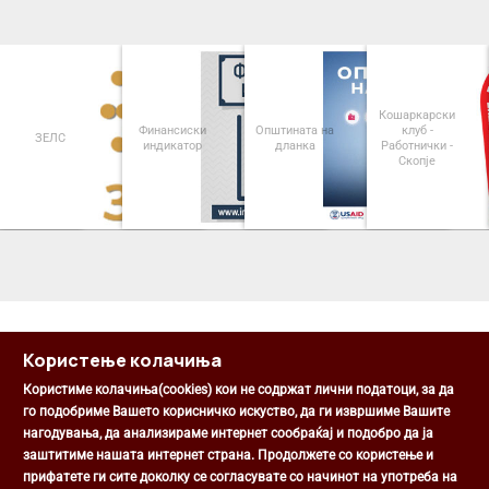
Кошаркарски
Финансиски
Општината на
клуб -
ЗЕЛС
индикатор
дланка
Работнички -
Скопје
<
>
Користење колачиња
Користиме колачиња(cookies) кои не содржат лични податоци, за да
го подобриме Вашето корисничко искуство, да ги извршиме Вашите
нагодувања, да анализираме интернет сообраќај и подобро да ја
Општина Центар
заштитиме нашата интернет страна. Продолжете со користење и
Михаил Цоков бр. 1, Скопје
прифатете ги сите доколку се согласувате со начинот на употреба на