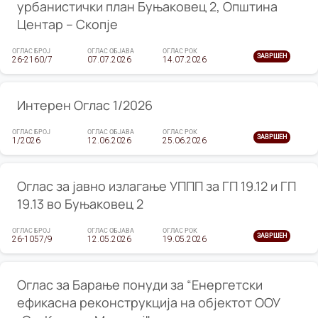
урбанистички план Буњаковец 2, Општина
Центар – Скопје
ОГЛАС БРОЈ
ОГЛАС ОБЈАВА
ОГЛАС РОК
ЗАВРШЕН
26-2160/7
07.07.2026
14.07.2026
Интерен Оглас 1/2026
ОГЛАС БРОЈ
ОГЛАС ОБЈАВА
ОГЛАС РОК
ЗАВРШЕН
1/2026
12.06.2026
25.06.2026
Оглас за јавно излагање УППП за ГП 19.12 и ГП
19.13 во Буњаковец 2
ОГЛАС БРОЈ
ОГЛАС ОБЈАВА
ОГЛАС РОК
ЗАВРШЕН
26-1057/9
12.05.2026
19.05.2026
Оглас за Барање понуди за “Енергетски
ефикасна реконструкција на објектот ООУ