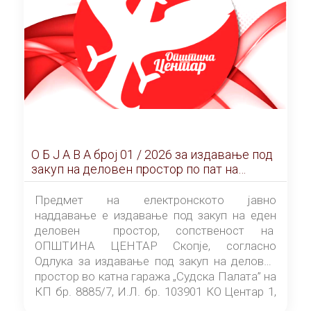
О Б Ј А В А брoj 01 / 2026 за издавање под
закуп на деловен простор по пат на
ЕЛЕКТРОНСКО ЈАВНО НАДДАВАЊЕ
Предмет на електронското јавно
наддавање е издавање под закуп на еден
деловен простор, сопственост на
ОПШТИНА ЦЕНТАР Скопје, согласно
Одлука за издавање под закуп на деловен
простор во катна гаража „Судска Палата” на
КП бр. 8885/7, И.Л. бр. 103901 КО Центар 1,
донесена од страна на Советот на