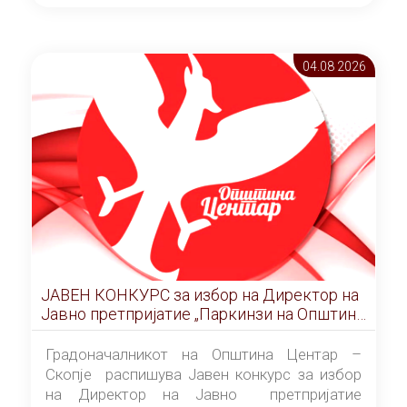
ОПШТИНА ЦЕНТАР Скопје Скопје
(„Службен гласник на Општина Центар
Скопје” број 9/2026), за времетраење од 3
04.08 2026
(три) години од денот на потпишувањето на
Договорот за закуп со најповолниот
понудувач.
ЈАВЕН КОНКУРС за избор на Директор на
Јавно претпријатие „Паркинзи на Општина
Центар“ – Скопје
Градоначалникот на Општина Центар –
Скопје распишува Јавен конкурс за избор
на Директор на Јавно претпријатие