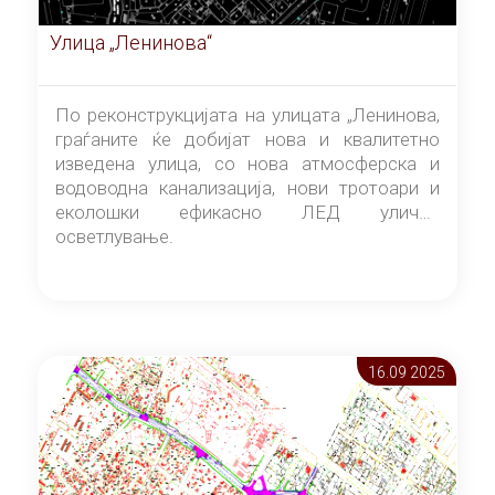
Улица „Ленинова“
По реконструкцијата на улицата „Ленинова,
граѓаните ќе добијат нова и квалитетно
изведена улица, со нова атмосферска и
водоводна канализација, нови тротоари и
еколошки ефикасно ЛЕД улично
осветлување.
16.09 2025