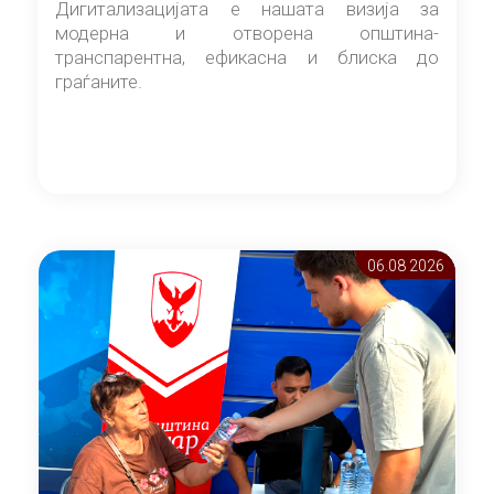
Дигитализацијата е нашата визија за
модерна и отворена општина-
транспарентна, ефикасна и блиска до
граѓаните.
06.08 2026