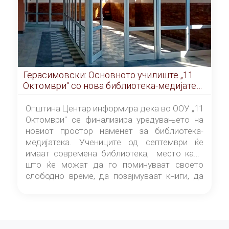
Герасимовски: Основното училиште „11
Октомври" со нова библиотека-медијатека
од септември
Општина Центар информира дека во ООУ „11
Октомври" се финализира уредувањето на
новиот простор наменет за библиотека-
медијатека. Учениците од септември ќе
имаат современа библиотека, место каде
што ќе можат да го поминуваат своето
слободно време, да позајмуваат книги, да
читаат и да разменуваат идеи.