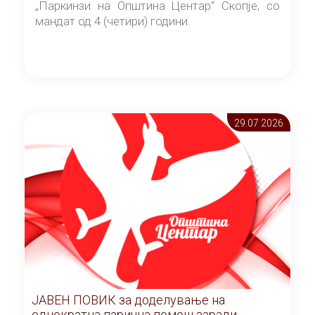
„Паркинзи на Општина Центар“ Скопје, со
мандат од 4 (четири) години.
29.07 2026
ЈАВЕН ПОВИК за доделување на
еднократна парична помош заради