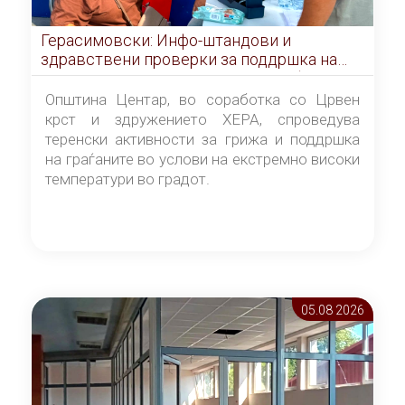
Герасимовски: Инфо-штандови и
здравствени проверки за поддршка на
граѓаните во услови на топлотен бран
Општина Центар, во соработка со Црвен
крст и здружението ХЕРА, спроведува
теренски активности за грижа и поддршка
на граѓаните во услови на екстремно високи
температури во градот.
05.08 2026