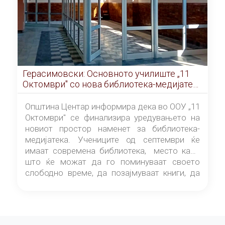
Герасимовски: Основното училиште „11
Октомври" со нова библиотека-медијатека
од септември
Општина Центар информира дека во ООУ „11
Октомври" се финализира уредувањето на
новиот простор наменет за библиотека-
медијатека. Учениците од септември ќе
имаат современа библиотека, место каде
што ќе можат да го поминуваат своето
слободно време, да позајмуваат книги, да
читаат и да разменуваат идеи.