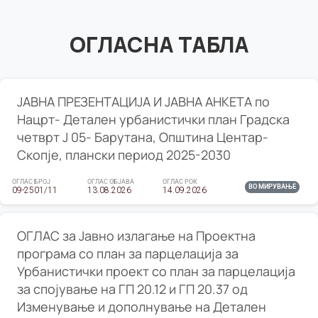
ОГЛАСНА ТАБЛА
ЈАВНА ПРЕЗЕНТАЦИЈА И ЈАВНА АНКЕТА по
Нацрт- Детален урбанистички план Градска
четврт Ј 05- Барутана, Општина Центар-
Скопје, плански период 2025-2030
ОГЛАС БРОЈ
ОГЛАС ОБЈАВА
ОГЛАС РОК
ВО МИРУВАЊЕ
09-2501/11
13.08.2026
14.09.2026
ОГЛАС за Јавно излагање на Проектна
програма со план за парцелација за
Урбанистички проект со план за парцелација
за спојување на ГП 20.12 и ГП 20.37 од
Изменување и дополнување на Детален