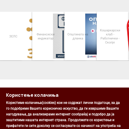
Кошаркарски
Финансиски
Општината на
клуб -
ЗЕЛС
индикатор
дланка
Работнички -
Скопје
<
>
Користење колачиња
Користиме колачиња(cookies) кои не содржат лични податоци, за да
го подобриме Вашето корисничко искуство, да ги извршиме Вашите
нагодувања, да анализираме интернет сообраќај и подобро да ја
Општина Центар
заштитиме нашата интернет страна. Продолжете со користење и
Михаил Цоков бр. 1, Скопје
прифатете ги сите доколку се согласувате со начинот на употреба на