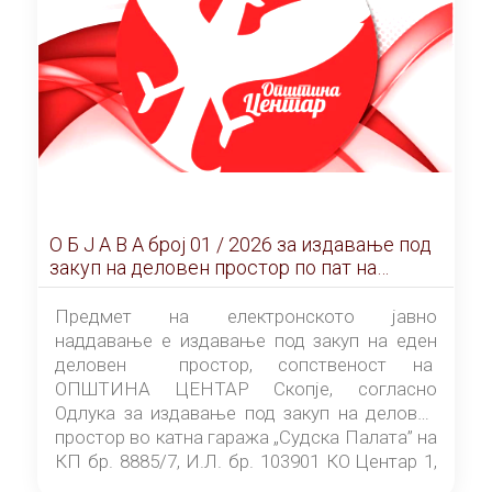
О Б Ј А В А брoj 01 / 2026 за издавање под
закуп на деловен простор по пат на
ЕЛЕКТРОНСКО ЈАВНО НАДДАВАЊЕ
Предмет на електронското јавно
наддавање е издавање под закуп на еден
деловен простор, сопственост на
ОПШТИНА ЦЕНТАР Скопје, согласно
Одлука за издавање под закуп на деловен
простор во катна гаража „Судска Палата” на
КП бр. 8885/7, И.Л. бр. 103901 КО Центар 1,
донесена од страна на Советот на