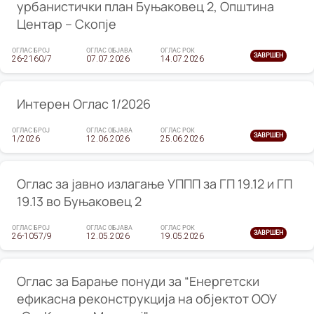
урбанистички план Буњаковец 2, Општина
Центар – Скопје
ОГЛАС БРОЈ
ОГЛАС ОБЈАВА
ОГЛАС РОК
ЗАВРШЕН
26-2160/7
07.07.2026
14.07.2026
Интерен Оглас 1/2026
ОГЛАС БРОЈ
ОГЛАС ОБЈАВА
ОГЛАС РОК
ЗАВРШЕН
1/2026
12.06.2026
25.06.2026
Оглас за јавно излагање УППП за ГП 19.12 и ГП
19.13 во Буњаковец 2
ОГЛАС БРОЈ
ОГЛАС ОБЈАВА
ОГЛАС РОК
ЗАВРШЕН
26-1057/9
12.05.2026
19.05.2026
Оглас за Барање понуди за “Енергетски
ефикасна реконструкција на објектот ООУ