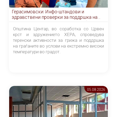
Герасимовски: Инфо-штандови и
здравствени проверки за поддршка на
граѓаните во услови на топлотен бран
Општина Центар, во соработка со Црвен
крст и здружението ХЕРА, спроведува
теренски активности за грижа и поддршка
на граѓаните во услови на екстремно високи
температури во градот.
05.08 2026