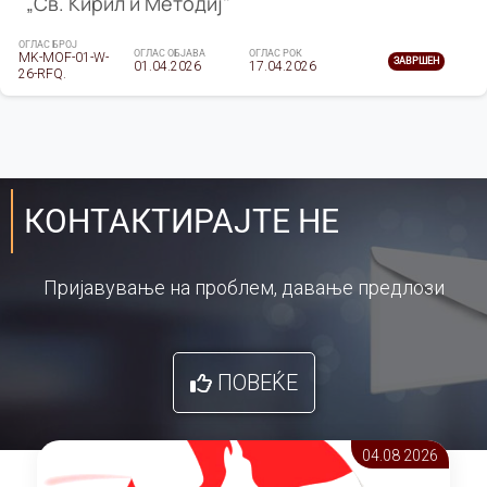
„Св. Кирил и Методиј"
ОГЛАС БРОЈ
ОГЛАС ОБЈАВА
ОГЛАС РОК
MK-MOF-01-W-
ЗАВРШЕН
01.04.2026
17.04.2026
26-RFQ.
КОНТАКТИРАЈТЕ НЕ
Пријавување на проблем, давање предлози
ПОВЕЌЕ
04.08 2026