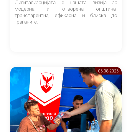
Дигитализацијата е нашата визија за
модерна и отворена општина-
транспарентна, ефикасна и блиска до
граѓаните.
06.08 2026