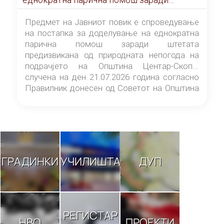
штетата предизвикана од природната
непогода на подрачјето на Општина
Предмет на Јавниот повик е спроведување
Центар-Скопје случена на ден 21.07.2026
на постапка за доделување на еднократна
година
парична помош заради штетата
предизвикана од природната непогода на
подрачјето на Општина Центар-Скопје
случена на ден 21.07.2026 година согласно
Правилник донесен од Советот на Општина
Центар-Скопје („Службен гласник на
Општина Центар-Скопје“ број 9/26).
ГРАДИНКИ
УЧИЛИШТА
ДУП
РЕГИСТАР
НВО
ПРОЕКТИ