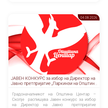
ОПШТИНА ЦЕНТАР Скопје Скопје
(„Службен гласник на Општина Центар
Скопје” број 9/2026), за времетраење од 3
04.08 2026
(три) години од денот на потпишувањето на
Договорот за закуп со најповолниот
понудувач.
ЈАВЕН КОНКУРС за избор на Директор на
Јавно претпријатие „Паркинзи на Општина
Центар“ – Скопје
Градоначалникот на Општина Центар –
Скопје распишува Јавен конкурс за избор
на Директор на Јавно претпријатие