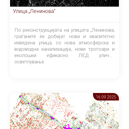
Улица „Ленинова“
По реконструкцијата на улицата „Ленинова,
граѓаните ќе добијат нова и квалитетно
изведена улица, со нова атмосферска и
водоводна канализација, нови тротоари и
еколошки ефикасно ЛЕД улично
осветлување.
16.09 2025