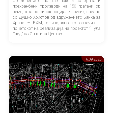
Со делењето на 150 пакети со храна и
прехранбени производи на 150 граѓани од
семејства со висок социјален ризик, заедно
со Душко Христов од здружението Банка за
Храна – БХМ, официјално го означивме
почетокот на реализација на проектот “Нула
Глад“ во Општина Центар
16.09 2025