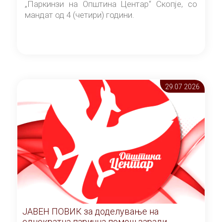
„Паркинзи на Општина Центар“ Скопје, со
мандат од 4 (четири) години.
29.07 2026
ЈАВЕН ПОВИК за доделување на
еднократна парична помош заради