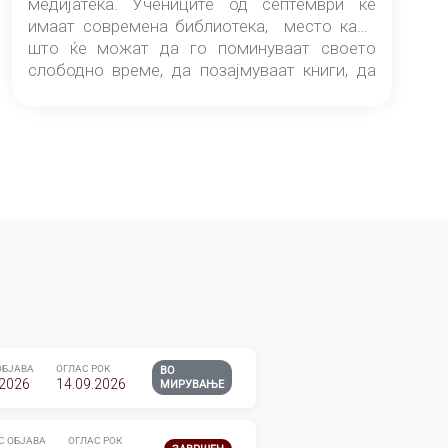
медијатека. Учениците од септември ќе
имаат современа библиотека, место каде
што ќе можат да го поминуваат своето
слободно време, да позајмуваат книги, да
читаат и да разменуваат идеи.
ОБЈАВА
ОГЛАС РОК
ВО
.2026
14.09.2026
МИРУВАЊЕ
С ОБЈАВА
ОГЛАС РОК