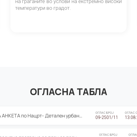
на граѓаните во услови на екстремно високи
температури во градот.
ОГЛАСНА ТАБЛА
ОГЛАС БРОЈ
ОГЛАС 
ЈАВНА ПРЕЗЕНТАЦИЈА И ЈАВНА АНКЕТА по Нацрт- Детален урбанистички план Градска четврт Ј 05- Барутана, Општина Центар- Скопје, плански период 2025-2030
09-2501/11
13.08
ОГЛАС БРОЈ
ОГЛА