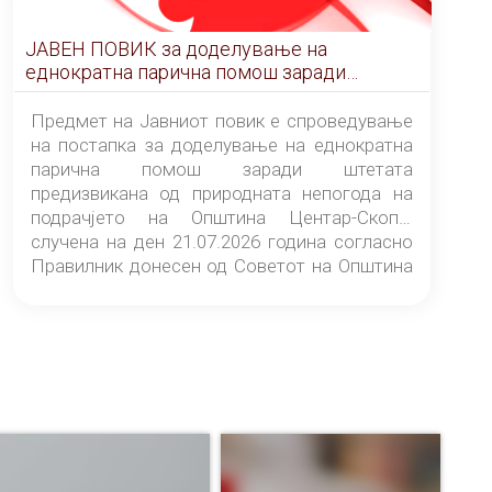
ЈАВЕН ПОВИК за доделување на
еднократна парична помош заради
штетата предизвикана од природната
непогода на подрачјето на Општина
Предмет на Јавниот повик е спроведување
Центар-Скопје случена на ден 21.07.2026
на постапка за доделување на еднократна
година
парична помош заради штетата
предизвикана од природната непогода на
подрачјето на Општина Центар-Скопје
случена на ден 21.07.2026 година согласно
Правилник донесен од Советот на Општина
Центар-Скопје („Службен гласник на
Општина Центар-Скопје“ број 9/26).