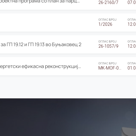
ОГЛАС за Јавно излагање на Проектна програма со план за парцелација за Урбанистички проект со план за парцелација за спојување на ГП 20.12 и ГП 20.37 од Изменување и дополнување на Детален урбанистички план Буњаковец 2, Општина Центар – Скопје
26-2160/7
07.0
ОГЛАС БРОЈ
ОГЛА
1/2026
12.0
ОГЛАС БРОЈ
ОГЛА
а ГП 19.12 и ГП 19.13 во Буњаковец 2
26-1057/9
12.0
ОГЛАС БРОЈ
ОГЛА
Оглас за Барање понуди за “Енергетски ефикасна реконструкција на објектот ООУ „Св. Кирил и Методиј"
MK-MOF-01-W-26-RFQ.
01.0