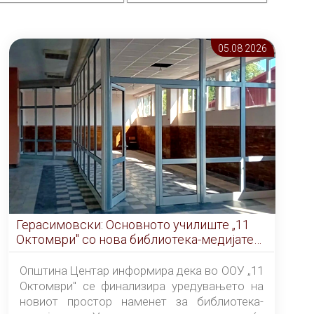
05.08 2026
Герасимовски: Основното училиште „11
Октомври" со нова библиотека-медијатека
од септември
Општина Центар информира дека во ООУ „11
Октомври" се финализира уредувањето на
новиот простор наменет за библиотека-