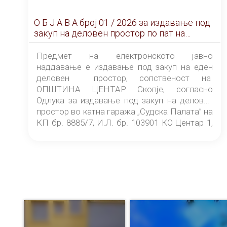
О Б Ј А В А брoj 01 / 2026 за издавање под
закуп на деловен простор по пат на
ЕЛЕКТРОНСКО ЈАВНО НАДДАВАЊЕ
Предмет на електронското јавно
наддавање е издавање под закуп на еден
деловен простор, сопственост на
ОПШТИНА ЦЕНТАР Скопје, согласно
Одлука за издавање под закуп на деловен
простор во катна гаража „Судска Палата” на
КП бр. 8885/7, И.Л. бр. 103901 КО Центар 1,
донесена од страна на Советот на
ОПШТИНА ЦЕНТАР Скопје Скопје
(„Службен гласник на Општина Центар
Скопје” број 9/2026), за времетраење од 3
(три) години од денот на потпишувањето на
Договорот за закуп со најповолниот
понудувач.