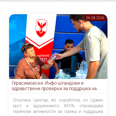
06.08 2026
Герасимовски: Инфо-штандови и
здравствени проверки за поддршка на
граѓаните во услови на топлотен бран
Општина Центар, во соработка со Црвен
крст и здружението ХЕРА, спроведува
теренски активности за грижа и поддршка