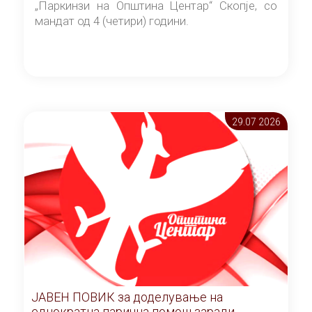
„Паркинзи на Општина Центар“ Скопје, со
мандат од 4 (четири) години.
29.07 2026
ЈАВЕН ПОВИК за доделување на
еднократна парична помош заради