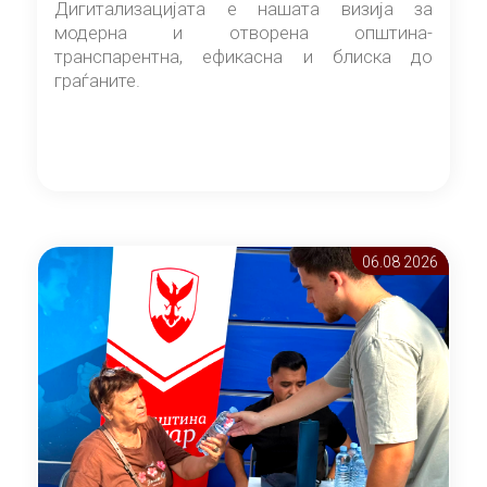
Дигитализацијата е нашата визија за
модерна и отворена општина-
транспарентна, ефикасна и блиска до
граѓаните.
06.08 2026