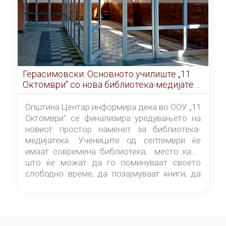
Герасимовски: Основното училиште „11
Октомври" со нова библиотека-медијатека
од септември
Општина Центар информира дека во ООУ „11
Октомври" се финализира уредувањето на
новиот простор наменет за библиотека-
медијатека. Учениците од септември ќе
имаат современа библиотека, место каде
што ќе можат да го поминуваат своето
слободно време, да позајмуваат книги, да
читаат и да разменуваат идеи.