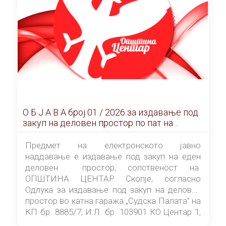
О Б Ј А В А брoj 01 / 2026 за издавање под
закуп на деловен простор по пат на
ЕЛЕКТРОНСКО ЈАВНО НАДДАВАЊЕ
Предмет на електронското јавно
наддавање е издавање под закуп на еден
деловен простор, сопственост на
ОПШТИНА ЦЕНТАР Скопје, согласно
Одлука за издавање под закуп на деловен
простор во катна гаража „Судска Палата” на
КП бр. 8885/7, И.Л. бр. 103901 КО Центар 1,
донесена од страна на Советот на