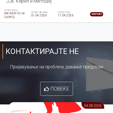
„Св. Кирил и Методиј"
ОГЛАС БРОЈ
ОГЛАС ОБЈАВА
ОГЛАС РОК
MK-MOF-01-W-
ЗАВРШЕН
01.04.2026
17.04.2026
26-RFQ.
КОНТАКТИРАЈТЕ НЕ
Пријавување на проблем, давање предлози
ПОВЕЌЕ
04.08 2026