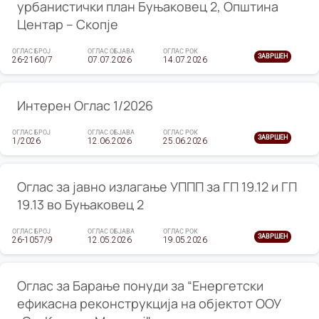
урбанистички план Буњаковец 2, Општина
Центар – Скопје
ОГЛАС БРОЈ
ОГЛАС ОБЈАВА
ОГЛАС РОК
ЗАВРШЕН
26-2160/7
07.07.2026
14.07.2026
Интерен Оглас 1/2026
ОГЛАС БРОЈ
ОГЛАС ОБЈАВА
ОГЛАС РОК
ЗАВРШЕН
1/2026
12.06.2026
25.06.2026
Оглас за јавно излагање УППП за ГП 19.12 и ГП
19.13 во Буњаковец 2
ОГЛАС БРОЈ
ОГЛАС ОБЈАВА
ОГЛАС РОК
ЗАВРШЕН
26-1057/9
12.05.2026
19.05.2026
Оглас за Барање понуди за “Енергетски
ефикасна реконструкција на објектот ООУ