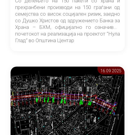
Со делењето на 150 пакети со храна и
прехранбени производи на 150 граѓани од
семејства со висок социјален ризик, заедно
со Душко Христов од здружението Банка за
Храна – БХМ, официјално го означивме
почетокот на реализација на проектот “Нула
Глад“ во Општина Центар
16.09 2025