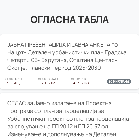
ОГЛАСНА ТАБЛА
ЈАВНА ПРЕЗЕНТАЦИЈА И ЈАВНА АНКЕТА по
Нацрт- Детален урбанистички план Градска
четврт Ј 05- Барутана, Општина Центар-
Скопје, плански период 2025-2030
ОГЛАС БРОЈ
ОГЛАС ОБЈАВА
ОГЛАС РОК
ВО МИРУВАЊЕ
09-2501/11
13.08.2026
14.09.2026
ОГЛАС за Јавно излагање на Проектна
програма со план за парцелација за
Урбанистички проект со план за парцелација
за спојување на ГП 20.12 и ГП 20.37 од
Изменување и дополнување на Детален