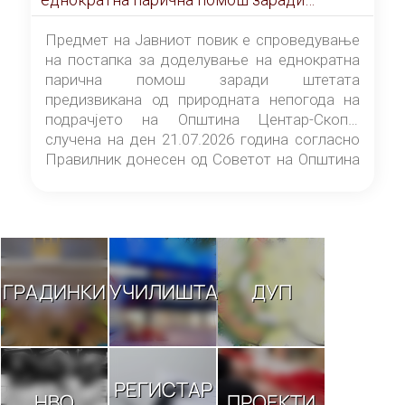
штетата предизвикана од природната
непогода на подрачјето на Општина
Предмет на Јавниот повик е спроведување
Центар-Скопје случена на ден 21.07.2026
на постапка за доделување на еднократна
година
парична помош заради штетата
предизвикана од природната непогода на
подрачјето на Општина Центар-Скопје
случена на ден 21.07.2026 година согласно
Правилник донесен од Советот на Општина
Центар-Скопје („Службен гласник на
Општина Центар-Скопје“ број 9/26).
ГРАДИНКИ
УЧИЛИШТА
ДУП
РЕГИСТАР
НВО
ПРОЕКТИ