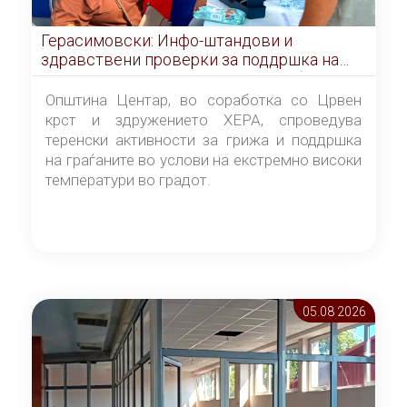
Герасимовски: Инфо-штандови и
здравствени проверки за поддршка на
граѓаните во услови на топлотен бран
Општина Центар, во соработка со Црвен
крст и здружението ХЕРА, спроведува
теренски активности за грижа и поддршка
на граѓаните во услови на екстремно високи
температури во градот.
05.08 2026