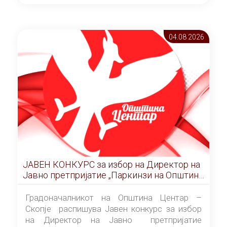
ОПШТИНА ЦЕНТАР Скопје Скопје
(„Службен гласник на Општина Центар
Скопје” број 9/2026), за времетраење од 3
04.08 2026
(три) години од денот на потпишувањето на
Договорот за закуп со најповолниот
понудувач.
ЈАВЕН КОНКУРС за избор на Директор на
Јавно претпријатие „Паркинзи на Општина
Центар“ – Скопје
Градоначалникот на Општина Центар –
Скопје распишува Јавен конкурс за избор
на Директор на Јавно претпријатие