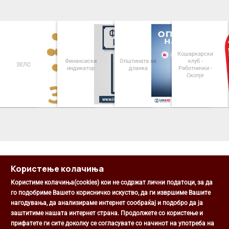
Кошаркарски
Финансиски
Општината на
клуб -
ЗЕЛС
индикатор
дланка
Работнички -
Скопје
<
>
Користење колачиња
Користиме колачиња(cookies) кои не содржат лични податоци, за да
го подобриме Вашето корисничко искуство, да ги извршиме Вашите
нагодувања, да анализираме интернет сообраќај и подобро да ја
Општина Центар
заштитиме нашата интернет страна. Продолжете со користење и
Михаил Цоков бр. 1, Скопје
прифатете ги сите доколку се согласувате со начинот на употреба на