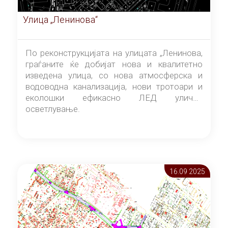
Улица „Ленинова“
По реконструкцијата на улицата „Ленинова,
граѓаните ќе добијат нова и квалитетно
изведена улица, со нова атмосферска и
водоводна канализација, нови тротоари и
еколошки ефикасно ЛЕД улично
осветлување.
16.09 2025