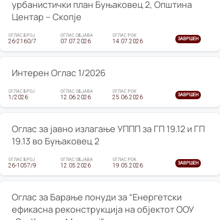
урбанистички план Буњаковец 2, Општина
Центар – Скопје
ОГЛАС БРОЈ
ОГЛАС ОБЈАВА
ОГЛАС РОК
ЗАВРШЕН
26-2160/7
07.07.2026
14.07.2026
Интерен Оглас 1/2026
ОГЛАС БРОЈ
ОГЛАС ОБЈАВА
ОГЛАС РОК
ЗАВРШЕН
1/2026
12.06.2026
25.06.2026
Оглас за јавно излагање УППП за ГП 19.12 и ГП
19.13 во Буњаковец 2
ОГЛАС БРОЈ
ОГЛАС ОБЈАВА
ОГЛАС РОК
ЗАВРШЕН
26-1057/9
12.05.2026
19.05.2026
Оглас за Барање понуди за “Енергетски
ефикасна реконструкција на објектот ООУ