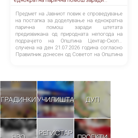
штетата предизвикана од природната
непогода на подрачјето на Општина
Предмет на Јавниот повик е спроведување
Центар-Скопје случена на ден 21.07.2026
на постапка за доделување на еднократна
година
парична помош заради штетата
предизвикана од природната непогода на
подрачјето на Општина Центар-Скопје
случена на ден 21.07.2026 година согласно
Правилник донесен од Советот на Општина
Центар-Скопје („Службен гласник на
Општина Центар-Скопје“ број 9/26).
ГРАДИНКИ
УЧИЛИШТА
ДУП
РЕГИСТАР
НВО
ПРОЕКТИ