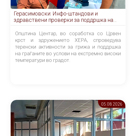
Герасимовски: Инфо-штандови и
здравствени проверки за поддршка на
граѓаните во услови на топлотен бран
Општина Центар, во соработка со Црвен
крст и здружението ХЕРА, спроведува
теренски активности за грижа и поддршка
на граѓаните во услови на екстремно високи
температури во градот.
05.08 2026