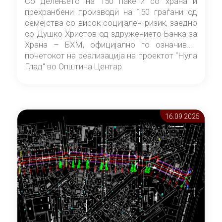
Со делењето на 150 пакети со храна и
прехранбени производи на 150 граѓани од
семејства со висок социјален ризик, заедно
со Душко Христов од здружението Банка за
Храна – БХМ, официјално го означивме
почетокот на реализација на проектот “Нула
Глад“ во Општина Центар
16.09 2025