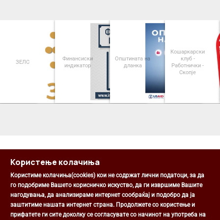
Кошаркарски
Финансиски
Општината на
клуб -
ЗЕЛС
индикатор
дланка
Работнички -
Скопје
<
>
Користење колачиња
Користиме колачиња(cookies) кои не содржат лични податоци, за да
го подобриме Вашето корисничко искуство, да ги извршиме Вашите
нагодувања, да анализираме интернет сообраќај и подобро да ја
Општина Центар
заштитиме нашата интернет страна. Продолжете со користење и
Михаил Цоков бр. 1, Скопје
прифатете ги сите доколку се согласувате со начинот на употреба на