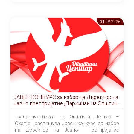
ОПШТИНА ЦЕНТАР Скопје Скопје
(„Службен гласник на Општина Центар
Скопје” број 9/2026), за времетраење од 3
04.08 2026
(три) години од денот на потпишувањето на
Договорот за закуп со најповолниот
понудувач.
ЈАВЕН КОНКУРС за избор на Директор на
Јавно претпријатие „Паркинзи на Општина
Центар“ – Скопје
Градоначалникот на Општина Центар –
Скопје распишува Јавен конкурс за избор
на Директор на Јавно претпријатие