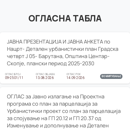
ОГЛАСНА ТАБЛА
ЈАВНА ПРЕЗЕНТАЦИЈА И ЈАВНА АНКЕТА по
Нацрт- Детален урбанистички план Градска
четврт Ј 05- Барутана, Општина Центар-
Скопје, плански период 2025-2030
ОГЛАС БРОЈ
ОГЛАС ОБЈАВА
ОГЛАС РОК
ВО МИРУВАЊЕ
09-2501/11
13.08.2026
14.09.2026
ОГЛАС за Јавно излагање на Проектна
програма со план за парцелација за
Урбанистички проект со план за парцелација
за спојување на ГП 20.12 и ГП 20.37 од
Изменување и дополнување на Детален