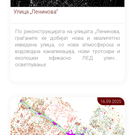
Улица „Ленинова“
По реконструкцијата на улицата „Ленинова,
граѓаните ќе добијат нова и квалитетно
изведена улица, со нова атмосферска и
водоводна канализација, нови тротоари и
еколошки ефикасно ЛЕД улично
осветлување.
16.09 2025