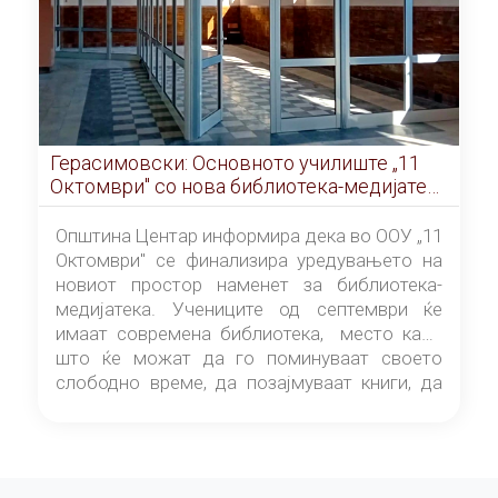
Герасимовски: Основното училиште „11
Октомври" со нова библиотека-медијатека
од септември
Општина Центар информира дека во ООУ „11
Октомври" се финализира уредувањето на
новиот простор наменет за библиотека-
медијатека. Учениците од септември ќе
имаат современа библиотека, место каде
што ќе можат да го поминуваат своето
слободно време, да позајмуваат книги, да
читаат и да разменуваат идеи.