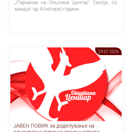
„Паркинзи на Општина Центар“ Скопје, со
мандат од 4 (четири) години.
29.07 2026
ЈАВЕН ПОВИК за доделување на
еднократна парична помош заради