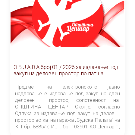
О Б Ј А В А брoj 01 / 2026 за издавање под
закуп на деловен простор по пат на
ЕЛЕКТРОНСКО ЈАВНО НАДДАВАЊЕ
Предмет на електронското јавно
наддавање е издавање под закуп на еден
деловен простор, сопственост на
ОПШТИНА ЦЕНТАР Скопје, согласно
Одлука за издавање под закуп на деловен
простор во катна гаража „Судска Палата” на
КП бр. 8885/7, И.Л. бр. 103901 КО Центар 1,
донесена од страна на Советот на