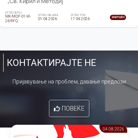
„Св. Кирил и Методиј"
ОГЛАС БРОЈ
ОГЛАС ОБЈАВА
ОГЛАС РОК
MK-MOF-01-W-
ЗАВРШЕН
01.04.2026
17.04.2026
26-RFQ.
КОНТАКТИРАЈТЕ НЕ
Пријавување на проблем, давање предлози
ПОВЕЌЕ
04.08 2026