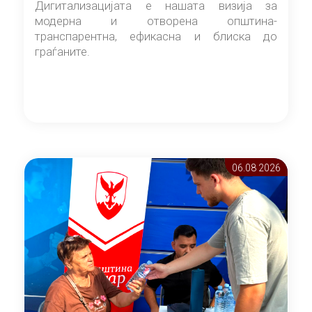
Дигитализацијата е нашата визија за
модерна и отворена општина-
транспарентна, ефикасна и блиска до
граѓаните.
06.08 2026