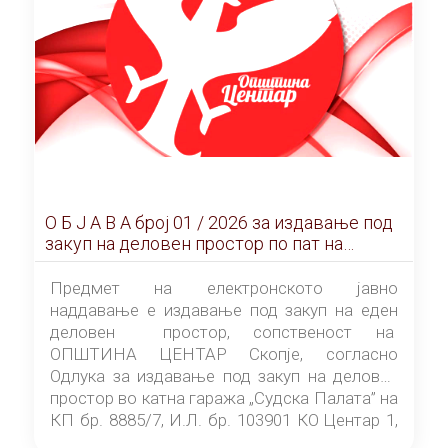
О Б Ј А В А брoj 01 / 2026 за издавање под
закуп на деловен простор по пат на
ЕЛЕКТРОНСКО ЈАВНО НАДДАВАЊЕ
Предмет на електронското јавно
наддавање е издавање под закуп на еден
деловен простор, сопственост на
ОПШТИНА ЦЕНТАР Скопје, согласно
Одлука за издавање под закуп на деловен
простор во катна гаража „Судска Палата” на
КП бр. 8885/7, И.Л. бр. 103901 КО Центар 1,
донесена од страна на Советот на