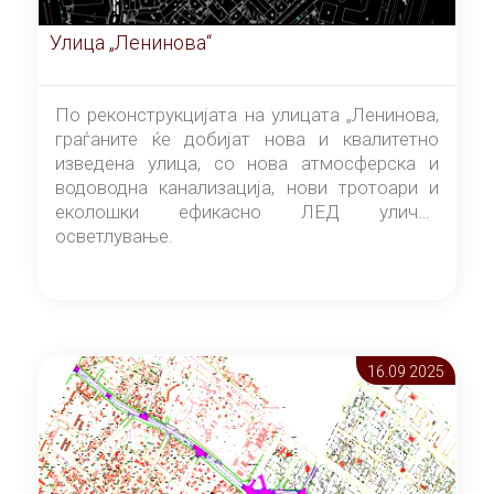
Улица „Ленинова“
По реконструкцијата на улицата „Ленинова,
граѓаните ќе добијат нова и квалитетно
изведена улица, со нова атмосферска и
водоводна канализација, нови тротоари и
еколошки ефикасно ЛЕД улично
осветлување.
16.09 2025