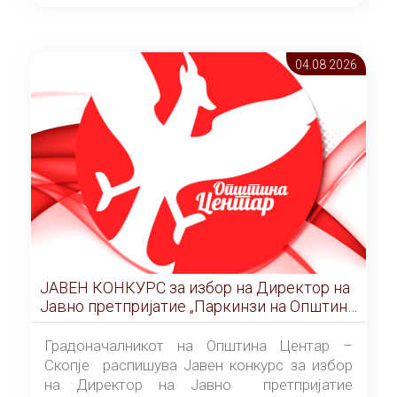
ОПШТИНА ЦЕНТАР Скопје Скопје
(„Службен гласник на Општина Центар
Скопје” број 9/2026), за времетраење од 3
04.08 2026
(три) години од денот на потпишувањето на
Договорот за закуп со најповолниот
понудувач.
ЈАВЕН КОНКУРС за избор на Директор на
Јавно претпријатие „Паркинзи на Општина
Центар“ – Скопје
Градоначалникот на Општина Центар –
Скопје распишува Јавен конкурс за избор
на Директор на Јавно претпријатие