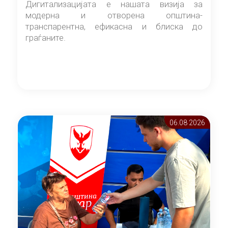
Дигитализацијата е нашата визија за
модерна и отворена општина-
транспарентна, ефикасна и блиска до
граѓаните.
06.08 2026