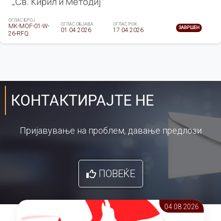
„Св. Кирил и Методиј"
ОГЛАС БРОЈ
ОГЛАС ОБЈАВА
ОГЛАС РОК
MK-MOF-01-W-
ЗАВРШЕН
01.04.2026
17.04.2026
26-RFQ.
КОНТАКТИРАЈТЕ НЕ
Пријавување на проблем, давање предлози
ПОВЕЌЕ
04.08 2026