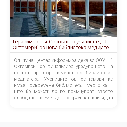
Герасимовски: Основното училиште „11
Октомври" со нова библиотека-медијатека
од септември
Општина Центар информира дека во ООУ „11
Октомври" се финализира уредувањето на
новиот простор наменет за библиотека-
медијатека. Учениците од септември ќе
имаат современа библиотека, место каде
што ќе можат да го поминуваат своето
слободно време, да позајмуваат книги, да
читаат и да разменуваат идеи.