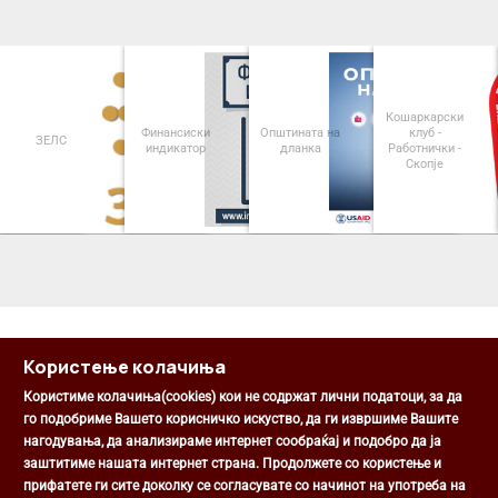
Кошаркарски
Финансиски
Општината на
клуб -
ЗЕЛС
индикатор
дланка
Работнички -
Скопје
<
>
Користење колачиња
Користиме колачиња(cookies) кои не содржат лични податоци, за да
го подобриме Вашето корисничко искуство, да ги извршиме Вашите
нагодувања, да анализираме интернет сообраќај и подобро да ја
Општина Центар
заштитиме нашата интернет страна. Продолжете со користење и
Михаил Цоков бр. 1, Скопје
прифатете ги сите доколку се согласувате со начинот на употреба на