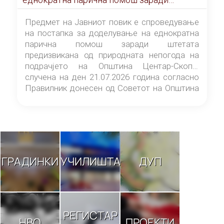
штетата предизвикана од природната
непогода на подрачјето на Општина
Предмет на Јавниот повик е спроведување
Центар-Скопје случена на ден 21.07.2026
на постапка за доделување на еднократна
година
парична помош заради штетата
предизвикана од природната непогода на
подрачјето на Општина Центар-Скопје
случена на ден 21.07.2026 година согласно
Правилник донесен од Советот на Општина
Центар-Скопје („Службен гласник на
Општина Центар-Скопје“ број 9/26).
ГРАДИНКИ
УЧИЛИШТА
ДУП
РЕГИСТАР
НВО
ПРОЕКТИ