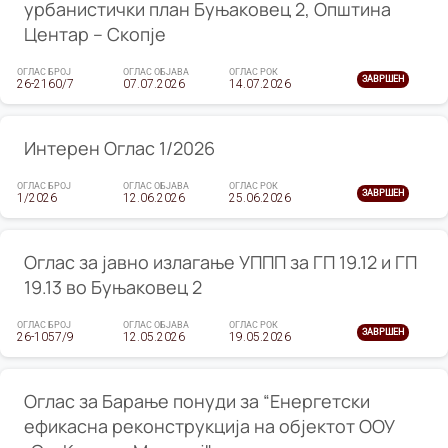
урбанистички план Буњаковец 2, Општина
Центар – Скопје
ОГЛАС БРОЈ
ОГЛАС ОБЈАВА
ОГЛАС РОК
ЗАВРШЕН
26-2160/7
07.07.2026
14.07.2026
Интерен Оглас 1/2026
ОГЛАС БРОЈ
ОГЛАС ОБЈАВА
ОГЛАС РОК
ЗАВРШЕН
1/2026
12.06.2026
25.06.2026
Оглас за јавно излагање УППП за ГП 19.12 и ГП
19.13 во Буњаковец 2
ОГЛАС БРОЈ
ОГЛАС ОБЈАВА
ОГЛАС РОК
ЗАВРШЕН
26-1057/9
12.05.2026
19.05.2026
Оглас за Барање понуди за “Енергетски
ефикасна реконструкција на објектот ООУ