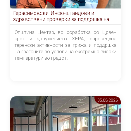
Герасимовски: Инфо-штандови и
здравствени проверки за поддршка на
граѓаните во услови на топлотен бран
Општина Центар, во соработка со Црвен
крст и здружението ХЕРА, спроведува
теренски активности за грижа и поддршка
на граѓаните во услови на екстремно високи
температури во градот.
05.08 2026