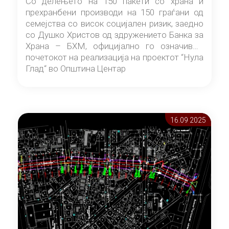
Со делењето на 150 пакети со храна и
прехранбени производи на 150 граѓани од
семејства со висок социјален ризик, заедно
со Душко Христов од здружението Банка за
Храна – БХМ, официјално го означивме
почетокот на реализација на проектот “Нула
Глад“ во Општина Центар
16.09 2025