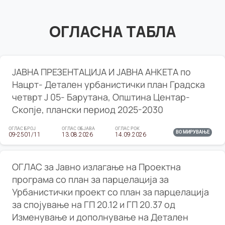
ОГЛАСНА ТАБЛА
ЈАВНА ПРЕЗЕНТАЦИЈА И ЈАВНА АНКЕТА по
Нацрт- Детален урбанистички план Градска
четврт Ј 05- Барутана, Општина Центар-
Скопје, плански период 2025-2030
ОГЛАС БРОЈ
ОГЛАС ОБЈАВА
ОГЛАС РОК
ВО МИРУВАЊЕ
09-2501/11
13.08.2026
14.09.2026
ОГЛАС за Јавно излагање на Проектна
програма со план за парцелација за
Урбанистички проект со план за парцелација
за спојување на ГП 20.12 и ГП 20.37 од
Изменување и дополнување на Детален