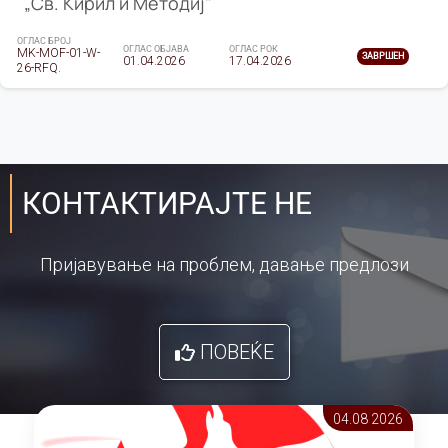
„Св. Кирил и Методиј"
ОГЛАС БРОЈ
ОГЛАС ОБЈАВА
ОГЛАС РОК
MK-MOF-01-W-
ЗАВРШЕН
01.04.2026
17.04.2026
26-RFQ.
КОНТАКТИРАЈТЕ НЕ
Пријавување на проблем, давање предлози
ПОВЕЌЕ
04.08 2026