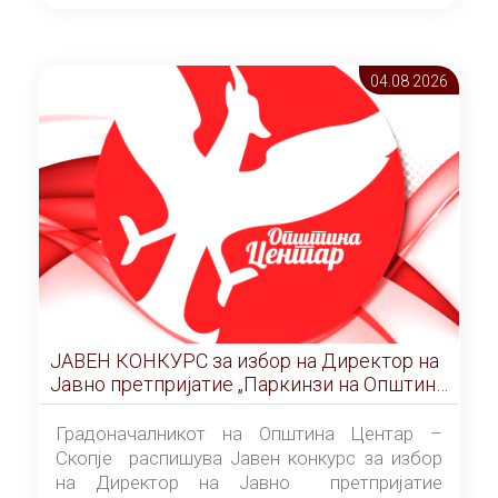
ОПШТИНА ЦЕНТАР Скопје Скопје
(„Службен гласник на Општина Центар
Скопје” број 9/2026), за времетраење од 3
04.08 2026
(три) години од денот на потпишувањето на
Договорот за закуп со најповолниот
понудувач.
ЈАВЕН КОНКУРС за избор на Директор на
Јавно претпријатие „Паркинзи на Општина
Центар“ – Скопје
Градоначалникот на Општина Центар –
Скопје распишува Јавен конкурс за избор
на Директор на Јавно претпријатие