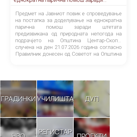
штетата предизвикана од природната
непогода на подрачјето на Општина
Предмет на Јавниот повик е спроведување
Центар-Скопје случена на ден 21.07.2026
на постапка за доделување на еднократна
година
парична помош заради штетата
предизвикана од природната непогода на
подрачјето на Општина Центар-Скопје
случена на ден 21.07.2026 година согласно
Правилник донесен од Советот на Општина
Центар-Скопје („Службен гласник на
Општина Центар-Скопје“ број 9/26).
ГРАДИНКИ
УЧИЛИШТА
ДУП
РЕГИСТАР
НВО
ПРОЕКТИ