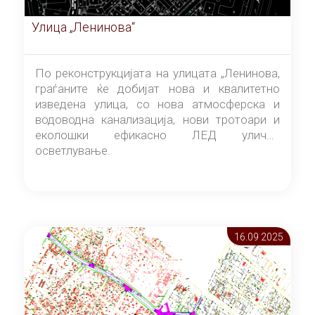
Улица „Ленинова“
По реконструкцијата на улицата „Ленинова,
граѓаните ќе добијат нова и квалитетно
изведена улица, со нова атмосферска и
водоводна канализација, нови тротоари и
еколошки ефикасно ЛЕД улично
осветлување.
16.09 2025