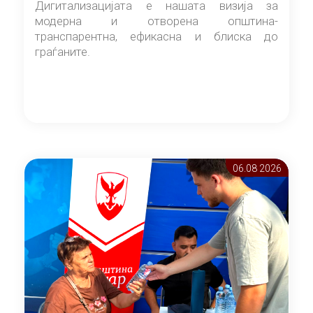
Дигитализацијата е нашата визија за
модерна и отворена општина-
транспарентна, ефикасна и блиска до
граѓаните.
06.08 2026