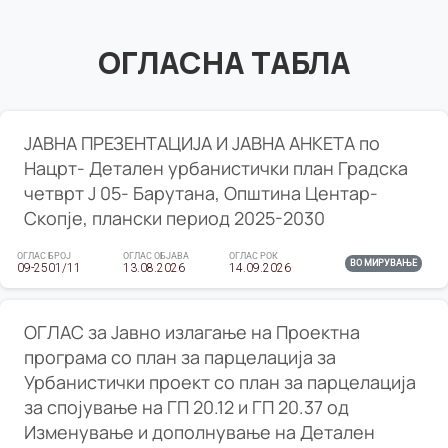
ОГЛАСНА ТАБЛА
ЈАВНА ПРЕЗЕНТАЦИЈА И ЈАВНА АНКЕТА по
Нацрт- Детален урбанистички план Градска
четврт Ј 05- Барутана, Општина Центар-
Скопје, плански период 2025-2030
ОГЛАС БРОЈ
ОГЛАС ОБЈАВА
ОГЛАС РОК
ВО МИРУВАЊЕ
09-2501/11
13.08.2026
14.09.2026
ОГЛАС за Јавно излагање на Проектна
програма со план за парцелација за
Урбанистички проект со план за парцелација
за спојување на ГП 20.12 и ГП 20.37 од
Изменување и дополнување на Детален