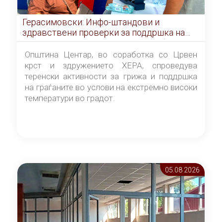
Герасимовски: Инфо-штандови и
здравствени проверки за поддршка на
граѓаните во услови на топлотен бран
Општина Центар, во соработка со Црвен
крст и здружението ХЕРА, спроведува
теренски активности за грижа и поддршка
на граѓаните во услови на екстремно високи
температури во градот.
05.08 2026