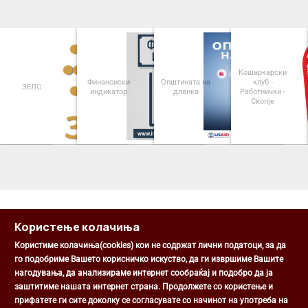
Кошаркарски
Финансиски
Општината на
клуб -
ЗЕЛС
индикатор
дланка
Работнички -
Скопје
<
>
Користење колачиња
Користиме колачиња(cookies) кои не содржат лични податоци, за да
го подобриме Вашето корисничко искуство, да ги извршиме Вашите
нагодувања, да анализираме интернет сообраќај и подобро да ја
Општина Центар
заштитиме нашата интернет страна. Продолжете со користење и
Михаил Цоков бр. 1, Скопје
прифатете ги сите доколку се согласувате со начинот на употреба на