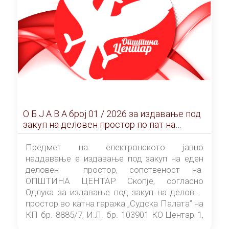
О Б Ј А В А брoj 01 / 2026 за издавање под
закуп на деловен простор по пат на
ЕЛЕКТРОНСКО ЈАВНО НАДДАВАЊЕ
Предмет на електронското јавно
наддавање е издавање под закуп на еден
деловен простор, сопственост на
ОПШТИНА ЦЕНТАР Скопје, согласно
Одлука за издавање под закуп на деловен
простор во катна гаража „Судска Палата” на
КП бр. 8885/7, И.Л. бр. 103901 КО Центар 1,
донесена од страна на Советот на