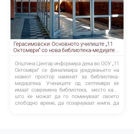
Герасимовски: Основното училиште „11
Октомври" со нова библиотека-медијатека
од септември
Општина Центар информира дека во ООУ „11
Октомври" се финализира уредувањето на
новиот простор наменет за библиотека-
медијатека. Учениците од септември ќе
имаат современа библиотека, место каде
што ќе можат да го поминуваат своето
слободно време, да позајмуваат книги, да
читаат и да разменуваат идеи.