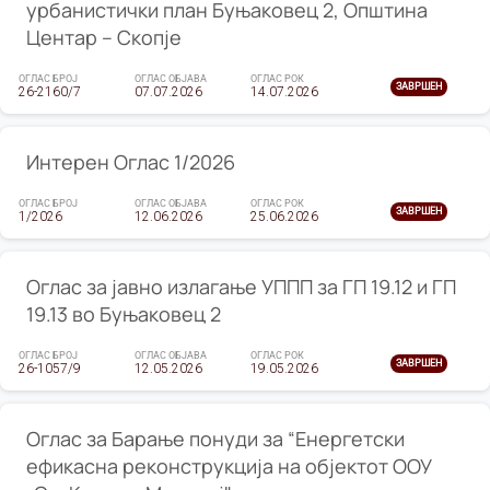
урбанистички план Буњаковец 2, Општина
Центар – Скопје
ОГЛАС БРОЈ
ОГЛАС ОБЈАВА
ОГЛАС РОК
ЗАВРШЕН
26-2160/7
07.07.2026
14.07.2026
Интерен Оглас 1/2026
ОГЛАС БРОЈ
ОГЛАС ОБЈАВА
ОГЛАС РОК
ЗАВРШЕН
1/2026
12.06.2026
25.06.2026
Оглас за јавно излагање УППП за ГП 19.12 и ГП
19.13 во Буњаковец 2
ОГЛАС БРОЈ
ОГЛАС ОБЈАВА
ОГЛАС РОК
ЗАВРШЕН
26-1057/9
12.05.2026
19.05.2026
Оглас за Барање понуди за “Енергетски
ефикасна реконструкција на објектот ООУ