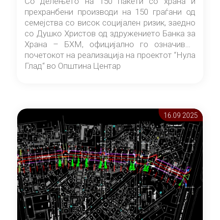
Со делењето на 150 пакети со храна и
прехранбени производи на 150 граѓани од
семејства со висок социјален ризик, заедно
со Душко Христов од здружението Банка за
Храна – БХМ, официјално го означивме
почетокот на реализација на проектот “Нула
Глад“ во Општина Центар
16.09 2025