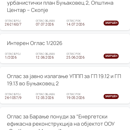
урбанистички план Буњаковец 2, Општина
Центар – Скопје
ОГЛАС БРОЈ
ОГЛАС ОБЈАВА
ОГЛАС РОК
ЗАВРШЕН
26-2160/7
07.07.2026
14.07.2026
Интерен Оглас 1/2026
ОГЛАС БРОЈ
ОГЛАС ОБЈАВА
ОГЛАС РОК
ЗАВРШЕН
1/2026
12.06.2026
25.06.2026
Оглас за јавно излагање УППП за ГП 19.12 и ГП
19.13 во Буњаковец 2
ОГЛАС БРОЈ
ОГЛАС ОБЈАВА
ОГЛАС РОК
ЗАВРШЕН
26-1057/9
12.05.2026
19.05.2026
Оглас за Барање понуди за “Енергетски
ефикасна реконструкција на објектот ООУ