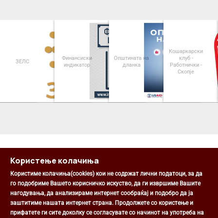
Кошаркарски
Финансиски
Општината на
клуб -
ЗЕЛС
индикатор
дланка
Работнички -
Скопје
<
>
Користење колачиња
Користиме колачиња(cookies) кои не содржат лични податоци, за да
го подобриме Вашето корисничко искуство, да ги извршиме Вашите
нагодувања, да анализираме интернет сообраќај и подобро да ја
Општина Центар
заштитиме нашата интернет страна. Продолжете со користење и
Михаил Цоков бр. 1, Скопје
прифатете ги сите доколку се согласувате со начинот на употреба на