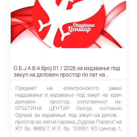
О Б Ј А В А брoj 01 / 2026 за издавање под
закуп на деловен простор по пат на
ЕЛЕКТРОНСКО ЈАВНО НАДДАВАЊЕ
Предмет на електронското јавно
наддавање е издавање под закуп на еден
деловен простор, сопственост на
ОПШТИНА ЦЕНТАР Скопје, согласно
Одлука за издавање под закуп на деловен
простор во катна гаража „Судска Палата” на
КП бр. 8885/7, И.Л. бр. 103901 КО Центар 1,
донесена од страна на Советот на