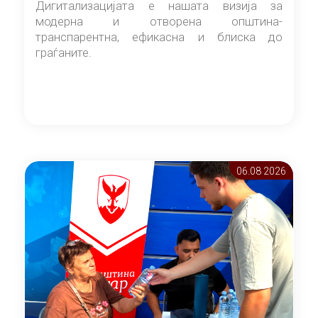
Дигитализацијата е нашата визија за
модерна и отворена општина-
транспарентна, ефикасна и блиска до
граѓаните.
06.08 2026