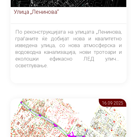
Улица „Ленинова“
По реконструкцијата на улицата „Ленинова,
граѓаните ќе добијат нова и квалитетно
изведена улица, со нова атмосферска и
водоводна канализација, нови тротоари и
еколошки ефикасно ЛЕД улично
осветлување.
16.09 2025