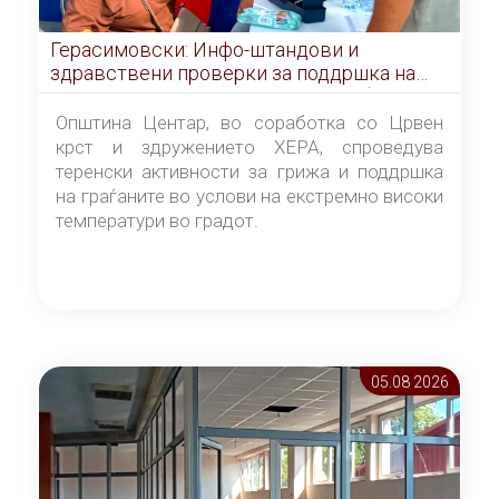
Герасимовски: Инфо-штандови и
здравствени проверки за поддршка на
граѓаните во услови на топлотен бран
Општина Центар, во соработка со Црвен
крст и здружението ХЕРА, спроведува
теренски активности за грижа и поддршка
на граѓаните во услови на екстремно високи
температури во градот.
05.08 2026