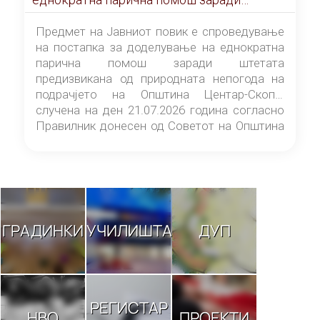
штетата предизвикана од природната
непогода на подрачјето на Општина
Предмет на Јавниот повик е спроведување
Центар-Скопје случена на ден 21.07.2026
на постапка за доделување на еднократна
година
парична помош заради штетата
предизвикана од природната непогода на
подрачјето на Општина Центар-Скопје
случена на ден 21.07.2026 година согласно
Правилник донесен од Советот на Општина
Центар-Скопје („Службен гласник на
Општина Центар-Скопје“ број 9/26).
ГРАДИНКИ
УЧИЛИШТА
ДУП
РЕГИСТАР
НВО
ПРОЕКТИ