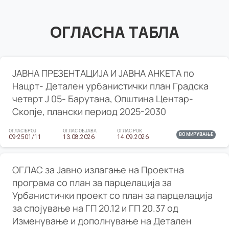
ОГЛАСНА ТАБЛА
ЈАВНА ПРЕЗЕНТАЦИЈА И ЈАВНА АНКЕТА по
Нацрт- Детален урбанистички план Градска
четврт Ј 05- Барутана, Општина Центар-
Скопје, плански период 2025-2030
ОГЛАС БРОЈ
ОГЛАС ОБЈАВА
ОГЛАС РОК
ВО МИРУВАЊЕ
09-2501/11
13.08.2026
14.09.2026
ОГЛАС за Јавно излагање на Проектна
програма со план за парцелација за
Урбанистички проект со план за парцелација
за спојување на ГП 20.12 и ГП 20.37 од
Изменување и дополнување на Детален