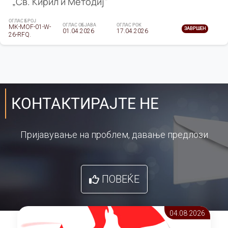
„Св. Кирил и Методиј"
ОГЛАС БРОЈ
ОГЛАС ОБЈАВА
ОГЛАС РОК
MK-MOF-01-W-
ЗАВРШЕН
01.04.2026
17.04.2026
26-RFQ.
КОНТАКТИРАЈТЕ НЕ
Пријавување на проблем, давање предлози
ПОВЕЌЕ
04.08 2026