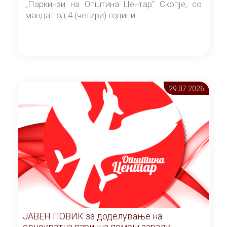
„Паркинзи на Општина Центар“ Скопје, со
мандат од 4 (четири) години.
29.07 2026
ЈАВЕН ПОВИК за доделување на
еднократна парична помош заради