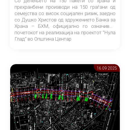
Со делењето на 150 пакети со храна и
прехранбени производи на 150 граѓани од
семејства со висок социјален ризик, заедно
со Душко Христов од здружението Банка за
Храна – БХМ, официјално го означивме
почетокот на реализација на проектот “Нула
Глад“ во Општина Центар
16.09 2025