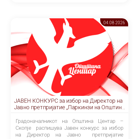
ОПШТИНА ЦЕНТАР Скопје Скопје
(„Службен гласник на Општина Центар
Скопје” број 9/2026), за времетраење од 3
04.08 2026
(три) години од денот на потпишувањето на
Договорот за закуп со најповолниот
понудувач.
ЈАВЕН КОНКУРС за избор на Директор на
Јавно претпријатие „Паркинзи на Општина
Центар“ – Скопје
Градоначалникот на Општина Центар –
Скопје распишува Јавен конкурс за избор
на Директор на Јавно претпријатие