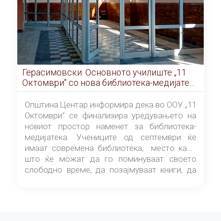
Герасимовски: Основното училиште „11
Октомври" со нова библиотека-медијатека
од септември
Општина Центар информира дека во ООУ „11
Октомври" се финализира уредувањето на
новиот простор наменет за библиотека-
медијатека. Учениците од септември ќе
имаат современа библиотека, место каде
што ќе можат да го поминуваат своето
слободно време, да позајмуваат книги, да
читаат и да разменуваат идеи.