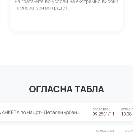
на граѓаните во услови на екстремно високи
температури во градот.
ОГЛАСНА ТАБЛА
ОГЛАС БРОЈ
ОГЛАС 
ЈАВНА ПРЕЗЕНТАЦИЈА И ЈАВНА АНКЕТА по Нацрт- Детален урбанистички план Градска четврт Ј 05- Барутана, Општина Центар- Скопје, плански период 2025-2030
09-2501/11
13.08
ОГЛАС БРОЈ
ОГЛА