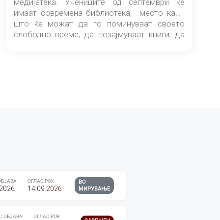
медијатека. Учениците од септември ќе
имаат современа библиотека, место каде
што ќе можат да го поминуваат своето
слободно време, да позајмуваат книги, да
читаат и да разменуваат идеи.
ОБЈАВА
ОГЛАС РОК
ВО
.2026
14.09.2026
МИРУВАЊЕ
С ОБЈАВА
ОГЛАС РОК