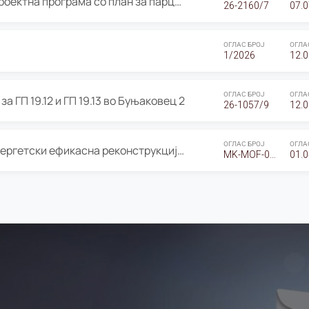
ОГЛАС за Јавно излагање на Проектна програма со план за парцелација за Урбанистички проект со план за парцелација за спојување на ГП 20.12 и ГП 20.37 од Изменување и дополнување на Детален урбанистички план Буњаковец 2, Општина Центар – Скопје
26-2160/7
07.0
ОГЛАС БРОЈ
ОГЛА
1/2026
12.0
ОГЛАС БРОЈ
ОГЛА
а ГП 19.12 и ГП 19.13 во Буњаковец 2
26-1057/9
12.0
ОГЛАС БРОЈ
ОГЛА
Оглас за Барање понуди за “Енергетски ефикасна реконструкција на објектот ООУ „Св. Кирил и Методиј"
MK-MOF-01-W-26-RFQ.
01.0