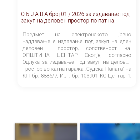
О Б Ј А В А брoj 01 / 2026 за издавање под
закуп на деловен простор по пат на
ЕЛЕКТРОНСКО ЈАВНО НАДДАВАЊЕ
Предмет на електронското јавно
наддавање е издавање под закуп на еден
деловен простор, сопственост на
ОПШТИНА ЦЕНТАР Скопје, согласно
Одлука за издавање под закуп на деловен
простор во катна гаража „Судска Палата” на
КП бр. 8885/7, И.Л. бр. 103901 КО Центар 1,
донесена од страна на Советот на
ОПШТИНА ЦЕНТАР Скопје Скопје
(„Службен гласник на Општина Центар
Скопје” број 9/2026), за времетраење од 3
(три) години од денот на потпишувањето на
Договорот за закуп со најповолниот
понудувач.