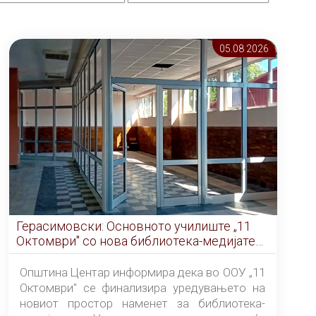
05.08 2026
Герасимовски: Основното училиште „11
Октомври" со нова библиотека-медијатека
од септември
Општина Центар информира дека во ООУ „11
Октомври" се финализира уредувањето на
новиот простор наменет за библиотека-