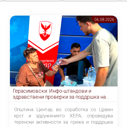
06.08 2026
Герасимовски: Инфо-штандови и
здравствени проверки за поддршка на
граѓаните во услови на топлотен бран
Општина Центар, во соработка со Црвен
крст и здружението ХЕРА, спроведува
теренски активности за грижа и поддршка