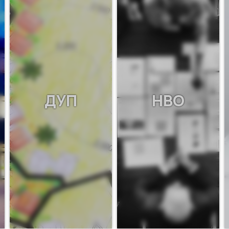
ДУП
НВО