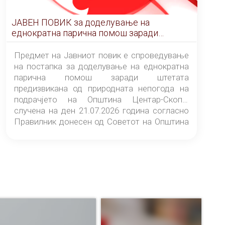
ЈАВЕН ПОВИК за доделување на
еднократна парична помош заради
штетата предизвикана од природната
непогода на подрачјето на Општина
Предмет на Јавниот повик е спроведување
Центар-Скопје случена на ден 21.07.2026
на постапка за доделување на еднократна
година
парична помош заради штетата
предизвикана од природната непогода на
подрачјето на Општина Центар-Скопје
случена на ден 21.07.2026 година согласно
Правилник донесен од Советот на Општина
Центар-Скопје („Службен гласник на
Општина Центар-Скопје“ број 9/26).