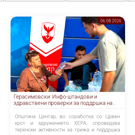
06.08 2026
Герасимовски: Инфо-штандови и
здравствени проверки за поддршка на
граѓаните во услови на топлотен бран
Општина Центар, во соработка со Црвен
крст и здружението ХЕРА, спроведува
теренски активности за грижа и поддршка