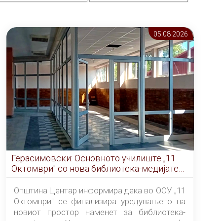
05.08 2026
Герасимовски: Основното училиште „11
Октомври" со нова библиотека-медијатека
од септември
Општина Центар информира дека во ООУ „11
Октомври" се финализира уредувањето на
новиот простор наменет за библиотека-