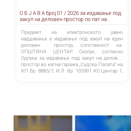
О Б Ј А В А брoj 01 / 2026 за издавање под
закуп на деловен простор по пат на
ЕЛЕКТРОНСКО ЈАВНО НАДДАВАЊЕ
Предмет на електронското јавно
наддавање е издавање под закуп на еден
деловен простор, сопственост на
ОПШТИНА ЦЕНТАР Скопје, согласно
Одлука за издавање под закуп на деловен
простор во катна гаража „Судска Палата” на
КП бр. 8885/7, И.Л. бр. 103901 КО Центар 1,
донесена од страна на Советот на
ОПШТИНА ЦЕНТАР Скопје Скопје
(„Службен гласник на Општина Центар
Скопје” број 9/2026), за времетраење од 3
(три) години од денот на потпишувањето на
Договорот за закуп со најповолниот
понудувач.