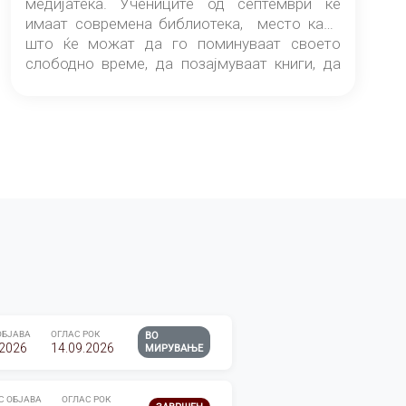
медијатека. Учениците од септември ќе
имаат современа библиотека, место каде
што ќе можат да го поминуваат своето
слободно време, да позајмуваат книги, да
читаат и да разменуваат идеи.
ОБЈАВА
ОГЛАС РОК
ВО
.2026
14.09.2026
МИРУВАЊЕ
С ОБЈАВА
ОГЛАС РОК