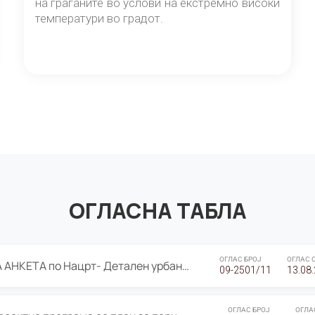
на граѓаните во услови на екстремно високи
температури во градот.
ОГЛАСНА ТАБЛА
ОГЛАС БРОЈ
ОГЛАС 
ЈАВНА ПРЕЗЕНТАЦИЈА И ЈАВНА АНКЕТА по Нацрт- Детален урбанистички план Градска четврт Ј 05- Барутана, Општина Центар- Скопје, плански период 2025-2030
09-2501/11
13.08
ОГЛАС БРОЈ
ОГЛА