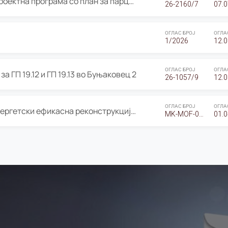
ОГЛАС за Јавно излагање на Проектна програма со план за парцелација за Урбанистички проект со план за парцелација за спојување на ГП 20.12 и ГП 20.37 од Изменување и дополнување на Детален урбанистички план Буњаковец 2, Општина Центар – Скопје
26-2160/7
07.0
ОГЛАС БРОЈ
ОГЛА
1/2026
12.0
ОГЛАС БРОЈ
ОГЛА
а ГП 19.12 и ГП 19.13 во Буњаковец 2
26-1057/9
12.0
ОГЛАС БРОЈ
ОГЛА
Оглас за Барање понуди за “Енергетски ефикасна реконструкција на објектот ООУ „Св. Кирил и Методиј"
MK-MOF-01-W-26-RFQ.
01.0