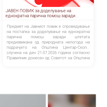
ЈАВЕН ПОВИК за доделување на
еднократна парична помош заради
штетата предизвикана од природната
непогода на подрачјето на Општина
Предмет на Јавниот повик е спроведување
Центар-Скопје случена на ден 21.07.2026
на постапка за доделување на еднократна
година
парична помош заради штетата
предизвикана од природната непогода на
подрачјето на Општина Центар-Скопје
случена на ден 21.07.2026 година согласно
Правилник донесен од Советот на Општина
Центар-Скопје („Службен гласник на
Општина Центар-Скопје“ број 9/26).