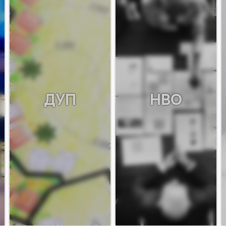
ДУП
НВО