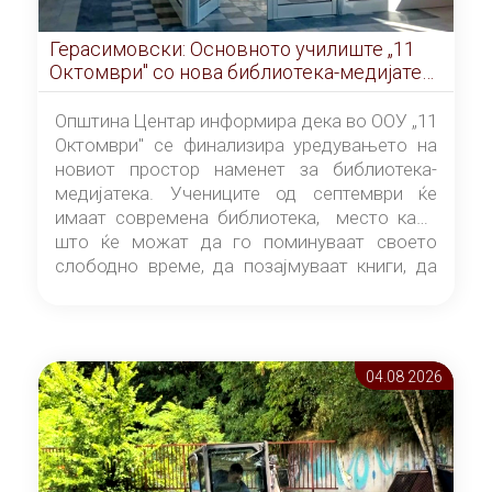
Герасимовски: Основното училиште „11
Октомври" со нова библиотека-медијатека
од септември
Општина Центар информира дека во ООУ „11
Октомври" се финализира уредувањето на
новиот простор наменет за библиотека-
медијатека. Учениците од септември ќе
имаат современа библиотека, место каде
што ќе можат да го поминуваат своето
слободно време, да позајмуваат книги, да
читаат и да разменуваат идеи.
04.08 2026