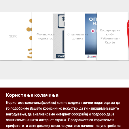
Кошаркарски
Финансиски
Општината на
клуб -
ЗЕЛС
индикатор
дланка
Работнички -
Скопје
<
>
Користење колачиња
Користиме колачиња(cookies) кои не содржат лични податоци, за да
го подобриме Вашето корисничко искуство, да ги извршиме Вашите
нагодувања, да анализираме интернет сообраќај и подобро да ја
Општина Центар
заштитиме нашата интернет страна. Продолжете со користење и
Михаил Цоков бр. 1, Скопје
прифатете ги сите доколку се согласувате со начинот на употреба на