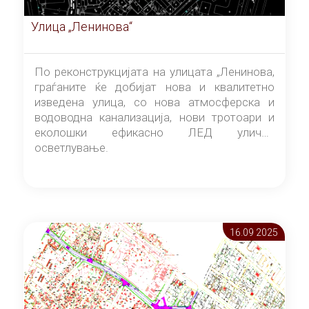
Улица „Ленинова“
По реконструкцијата на улицата „Ленинова,
граѓаните ќе добијат нова и квалитетно
изведена улица, со нова атмосферска и
водоводна канализација, нови тротоари и
еколошки ефикасно ЛЕД улично
осветлување.
16.09 2025