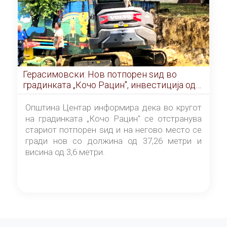
Герасимовски: Нов потпорен ѕид во
градинката „Кочо Рацин", инвестиција од
5,99 милиони денари
Општина Центар информира дека во кругот
на градинката „Кочо Рацин" се отстранува
стариот потпорен ѕид и на негово место се
гради нов со должина од 37,26 метри и
висина од 3,6 метри.