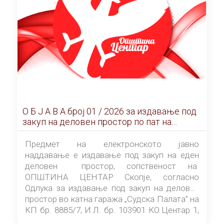
О Б Ј А В А брoj 01 / 2026 за издавање под
закуп на деловен простор по пат на
ЕЛЕКТРОНСКО ЈАВНО НАДДАВАЊЕ
Предмет на електронското јавно
наддавање е издавање под закуп на еден
деловен простор, сопственост на
ОПШТИНА ЦЕНТАР Скопје, согласно
Одлука за издавање под закуп на деловен
простор во катна гаража „Судска Палата” на
КП бр. 8885/7, И.Л. бр. 103901 КО Центар 1,
донесена од страна на Советот на