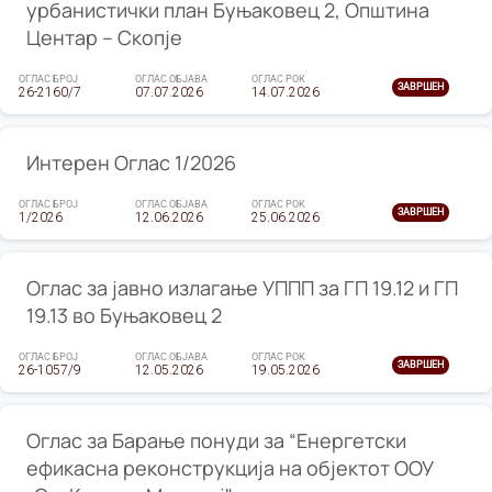
урбанистички план Буњаковец 2, Општина
Центар – Скопје
ОГЛАС БРОЈ
ОГЛАС ОБЈАВА
ОГЛАС РОК
ЗАВРШЕН
26-2160/7
07.07.2026
14.07.2026
Интерен Оглас 1/2026
ОГЛАС БРОЈ
ОГЛАС ОБЈАВА
ОГЛАС РОК
ЗАВРШЕН
1/2026
12.06.2026
25.06.2026
Оглас за јавно излагање УППП за ГП 19.12 и ГП
19.13 во Буњаковец 2
ОГЛАС БРОЈ
ОГЛАС ОБЈАВА
ОГЛАС РОК
ЗАВРШЕН
26-1057/9
12.05.2026
19.05.2026
Оглас за Барање понуди за “Енергетски
ефикасна реконструкција на објектот ООУ