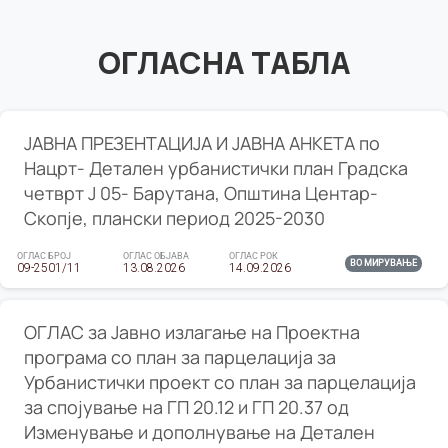
ОГЛАСНА ТАБЛА
ЈАВНА ПРЕЗЕНТАЦИЈА И ЈАВНА АНКЕТА по
Нацрт- Детален урбанистички план Градска
четврт Ј 05- Барутана, Општина Центар-
Скопје, плански период 2025-2030
ОГЛАС БРОЈ
ОГЛАС ОБЈАВА
ОГЛАС РОК
ВО МИРУВАЊЕ
09-2501/11
13.08.2026
14.09.2026
ОГЛАС за Јавно излагање на Проектна
програма со план за парцелација за
Урбанистички проект со план за парцелација
за спојување на ГП 20.12 и ГП 20.37 од
Изменување и дополнување на Детален