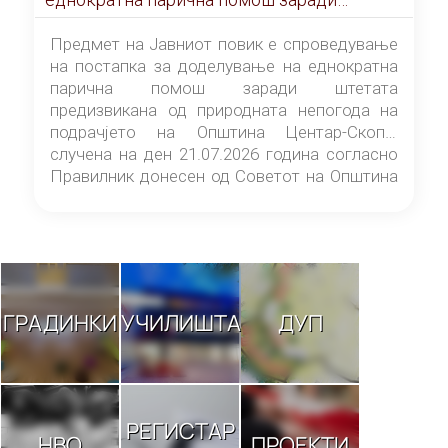
штетата предизвикана од природната
непогода на подрачјето на Општина
Предмет на Јавниот повик е спроведување
Центар-Скопје случена на ден 21.07.2026
на постапка за доделување на еднократна
година
парична помош заради штетата
предизвикана од природната непогода на
подрачјето на Општина Центар-Скопје
случена на ден 21.07.2026 година согласно
Правилник донесен од Советот на Општина
Центар-Скопје („Службен гласник на
Општина Центар-Скопје“ број 9/26).
ГРАДИНКИ
УЧИЛИШТА
ДУП
РЕГИСТАР
НВО
ПРОЕКТИ