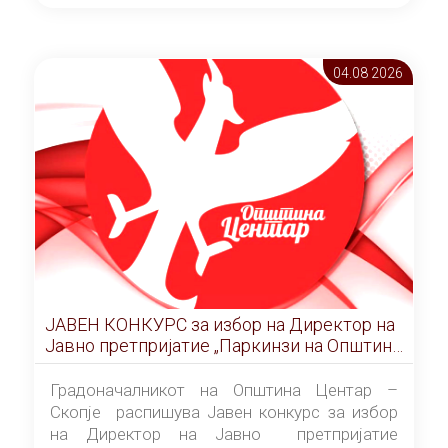
ОПШТИНА ЦЕНТАР Скопје Скопје
(„Службен гласник на Општина Центар
Скопје” број 9/2026), за времетраење од 3
04.08 2026
(три) години од денот на потпишувањето на
Договорот за закуп со најповолниот
понудувач.
ЈАВЕН КОНКУРС за избор на Директор на
Јавно претпријатие „Паркинзи на Општина
Центар“ – Скопје
Градоначалникот на Општина Центар –
Скопје распишува Јавен конкурс за избор
на Директор на Јавно претпријатие