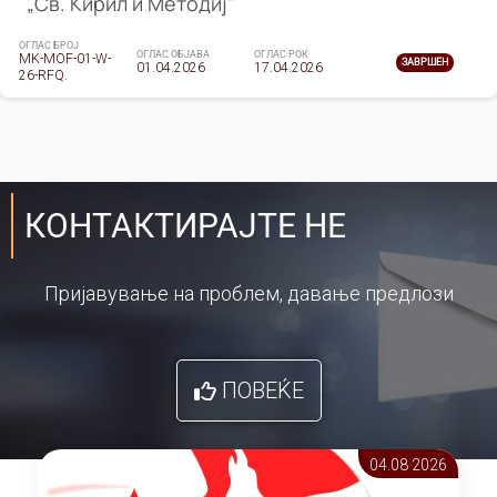
„Св. Кирил и Методиј"
ОГЛАС БРОЈ
ОГЛАС ОБЈАВА
ОГЛАС РОК
MK-MOF-01-W-
ЗАВРШЕН
01.04.2026
17.04.2026
26-RFQ.
КОНТАКТИРАЈТЕ НЕ
Пријавување на проблем, давање предлози
ПОВЕЌЕ
04.08 2026