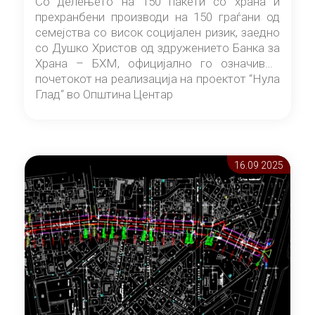
Со делењето на 150 пакети со храна и
прехранбени производи на 150 граѓани од
семејства со висок социјален ризик, заедно
со Душко Христов од здружението Банка за
Храна – БХМ, официјално го означивме
почетокот на реализација на проектот “Нула
Глад“ во Општина Центар
16.09 2025