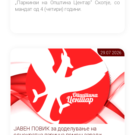
„Паркинзи на Општина Центар“ Скопје, со
мандат од 4 (четири) години.
29.07 2026
ЈАВЕН ПОВИК за доделување на
еднократна парична помош заради