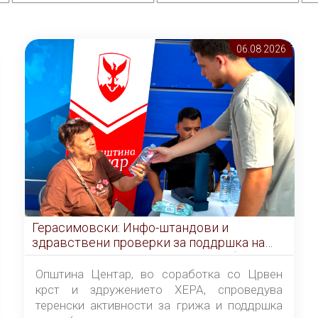
06.08 2026
Герасимовски: Инфо-штандови и
здравствени проверки за поддршка на
граѓаните во услови на топлотен бран
Општина Центар, во соработка со Црвен
крст и здружението ХЕРА, спроведува
теренски активности за грижа и поддршка