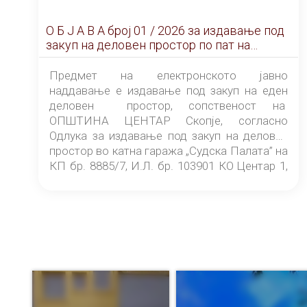
О Б Ј А В А брoj 01 / 2026 за издавање под
закуп на деловен простор по пат на
ЕЛЕКТРОНСКО ЈАВНО НАДДАВАЊЕ
Предмет на електронското јавно
наддавање е издавање под закуп на еден
деловен простор, сопственост на
ОПШТИНА ЦЕНТАР Скопје, согласно
Одлука за издавање под закуп на деловен
простор во катна гаража „Судска Палата” на
КП бр. 8885/7, И.Л. бр. 103901 КО Центар 1,
донесена од страна на Советот на
ОПШТИНА ЦЕНТАР Скопје Скопје
(„Службен гласник на Општина Центар
Скопје” број 9/2026), за времетраење од 3
(три) години од денот на потпишувањето на
Договорот за закуп со најповолниот
понудувач.