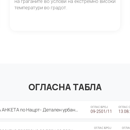
на граѓаните во услови на екстремно високи
температури во градот.
ОГЛАСНА ТАБЛА
ОГЛАС БРОЈ
ОГЛАС 
ЈАВНА ПРЕЗЕНТАЦИЈА И ЈАВНА АНКЕТА по Нацрт- Детален урбанистички план Градска четврт Ј 05- Барутана, Општина Центар- Скопје, плански период 2025-2030
09-2501/11
13.08
ОГЛАС БРОЈ
ОГЛА