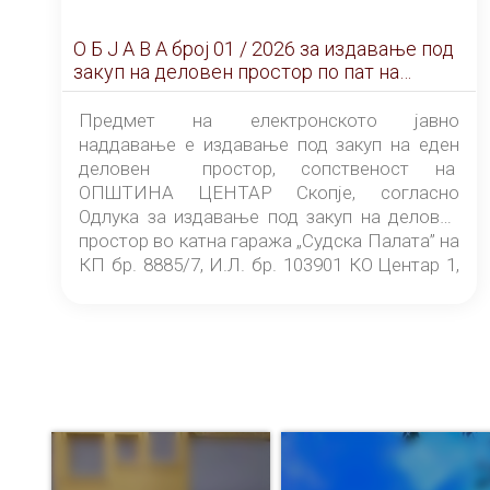
О Б Ј А В А брoj 01 / 2026 за издавање под
закуп на деловен простор по пат на
ЕЛЕКТРОНСКО ЈАВНО НАДДАВАЊЕ
Предмет на електронското јавно
наддавање е издавање под закуп на еден
деловен простор, сопственост на
ОПШТИНА ЦЕНТАР Скопје, согласно
Одлука за издавање под закуп на деловен
простор во катна гаража „Судска Палата” на
КП бр. 8885/7, И.Л. бр. 103901 КО Центар 1,
донесена од страна на Советот на
ОПШТИНА ЦЕНТАР Скопје Скопје
(„Службен гласник на Општина Центар
Скопје” број 9/2026), за времетраење од 3
(три) години од денот на потпишувањето на
Договорот за закуп со најповолниот
понудувач.