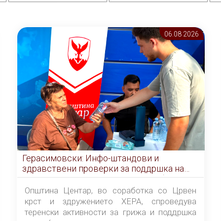
06.08 2026
Герасимовски: Инфо-штандови и
здравствени проверки за поддршка на
граѓаните во услови на топлотен бран
Општина Центар, во соработка со Црвен
крст и здружението ХЕРА, спроведува
теренски активности за грижа и поддршка