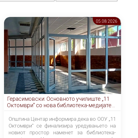
05.08 2026
Герасимовски: Основното училиште „11
Октомври" со нова библиотека-медијатека
од септември
Општина Центар информира дека во ООУ „11
Октомври" се финализира уредувањето на
новиот простор наменет за библиотека-