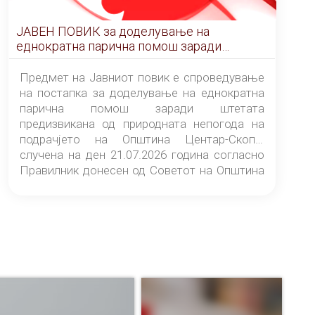
ЈАВЕН ПОВИК за доделување на
еднократна парична помош заради
штетата предизвикана од природната
непогода на подрачјето на Општина
Предмет на Јавниот повик е спроведување
Центар-Скопје случена на ден 21.07.2026
на постапка за доделување на еднократна
година
парична помош заради штетата
предизвикана од природната непогода на
подрачјето на Општина Центар-Скопје
случена на ден 21.07.2026 година согласно
Правилник донесен од Советот на Општина
Центар-Скопје („Службен гласник на
Општина Центар-Скопје“ број 9/26).