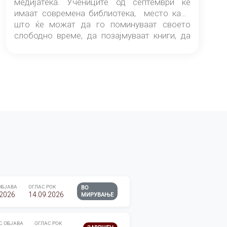
медијатека. Учениците од септември ќе
имаат современа библиотека, место каде
што ќе можат да го поминуваат своето
слободно време, да позајмуваат книги, да
читаат и да разменуваат идеи.
ОБЈАВА
ОГЛАС РОК
ВО
.2026
14.09.2026
МИРУВАЊЕ
С ОБЈАВА
ОГЛАС РОК