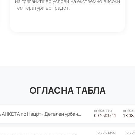
на граѓаните во услови на екстремно високи
температури во градот.
ОГЛАСНА ТАБЛА
ОГЛАС БРОЈ
ОГЛАС 
ЈАВНА ПРЕЗЕНТАЦИЈА И ЈАВНА АНКЕТА по Нацрт- Детален урбанистички план Градска четврт Ј 05- Барутана, Општина Центар- Скопје, плански период 2025-2030
09-2501/11
13.08
ОГЛАС БРОЈ
ОГЛА