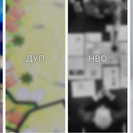
ДУП
НВО