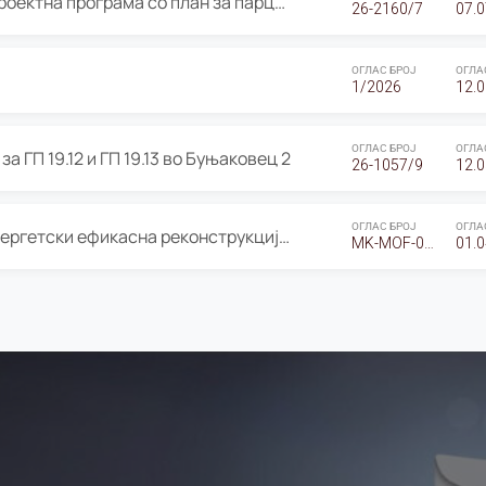
ОГЛАС за Јавно излагање на Проектна програма со план за парцелација за Урбанистички проект со план за парцелација за спојување на ГП 20.12 и ГП 20.37 од Изменување и дополнување на Детален урбанистички план Буњаковец 2, Општина Центар – Скопје
26-2160/7
07.0
ОГЛАС БРОЈ
ОГЛА
1/2026
12.0
ОГЛАС БРОЈ
ОГЛА
а ГП 19.12 и ГП 19.13 во Буњаковец 2
26-1057/9
12.0
ОГЛАС БРОЈ
ОГЛА
Оглас за Барање понуди за “Енергетски ефикасна реконструкција на објектот ООУ „Св. Кирил и Методиј"
MK-MOF-01-W-26-RFQ.
01.0