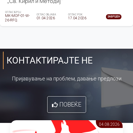
„Св. Кирил и Методиј"
ОГЛАС БРОЈ
ОГЛАС ОБЈАВА
ОГЛАС РОК
MK-MOF-01-W-
ЗАВРШЕН
01.04.2026
17.04.2026
26-RFQ.
КОНТАКТИРАЈТЕ НЕ
Пријавување на проблем, давање предлози
ПОВЕЌЕ
04.08 2026