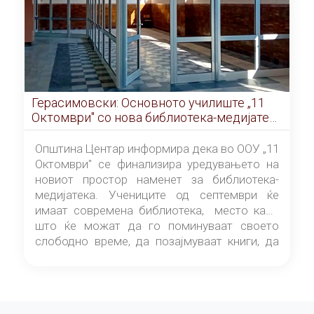
Герасимовски: Основното училиште „11
Октомври" со нова библиотека-медијатека
од септември
Општина Центар информира дека во ООУ „11
Октомври" се финализира уредувањето на
новиот простор наменет за библиотека-
медијатека. Учениците од септември ќе
имаат современа библиотека, место каде
што ќе можат да го поминуваат своето
слободно време, да позајмуваат книги, да
читаат и да разменуваат идеи.