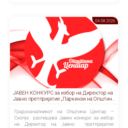
ОПШТИНА ЦЕНТАР Скопје Скопје
(„Службен гласник на Општина Центар
Скопје” број 9/2026), за времетраење од 3
04.08 2026
(три) години од денот на потпишувањето на
Договорот за закуп со најповолниот
понудувач.
ЈАВЕН КОНКУРС за избор на Директор на
Јавно претпријатие „Паркинзи на Општина
Центар“ – Скопје
Градоначалникот на Општина Центар –
Скопје распишува Јавен конкурс за избор
на Директор на Јавно претпријатие