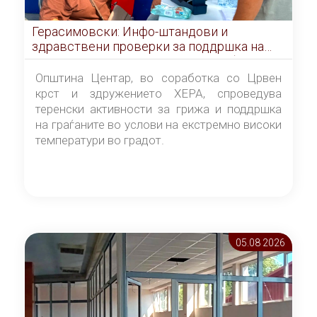
Герасимовски: Инфо-штандови и
здравствени проверки за поддршка на
граѓаните во услови на топлотен бран
Општина Центар, во соработка со Црвен
крст и здружението ХЕРА, спроведува
теренски активности за грижа и поддршка
на граѓаните во услови на екстремно високи
температури во градот.
05.08 2026