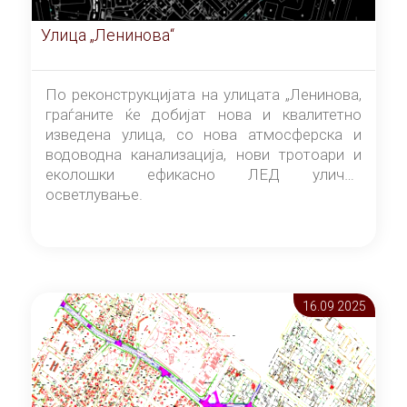
Улица „Ленинова“
По реконструкцијата на улицата „Ленинова,
граѓаните ќе добијат нова и квалитетно
изведена улица, со нова атмосферска и
водоводна канализација, нови тротоари и
еколошки ефикасно ЛЕД улично
осветлување.
16.09 2025