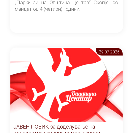
„Паркинзи на Општина Центар“ Скопје, со
мандат од 4 (четири) години.
29.07 2026
ЈАВЕН ПОВИК за доделување на
еднократна парична помош заради