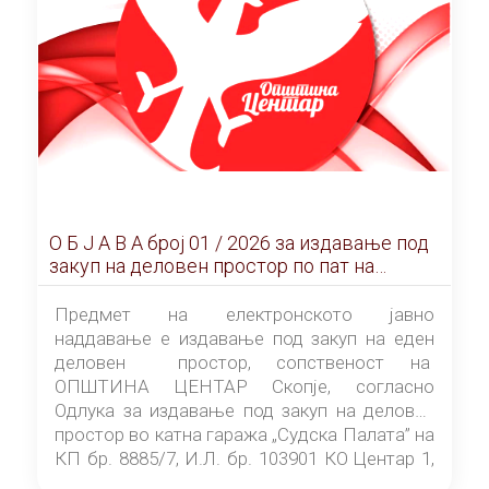
О Б Ј А В А брoj 01 / 2026 за издавање под
закуп на деловен простор по пат на
ЕЛЕКТРОНСКО ЈАВНО НАДДАВАЊЕ
Предмет на електронското јавно
наддавање е издавање под закуп на еден
деловен простор, сопственост на
ОПШТИНА ЦЕНТАР Скопје, согласно
Одлука за издавање под закуп на деловен
простор во катна гаража „Судска Палата” на
КП бр. 8885/7, И.Л. бр. 103901 КО Центар 1,
донесена од страна на Советот на