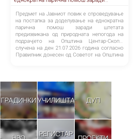
штетата предизвикана од природната
непогода на подрачјето на Општина
Предмет на Јавниот повик е спроведување
Центар-Скопје случена на ден 21.07.2026
на постапка за доделување на еднократна
година
парична помош заради штетата
предизвикана од природната непогода на
подрачјето на Општина Центар-Скопје
случена на ден 21.07.2026 година согласно
Правилник донесен од Советот на Општина
Центар-Скопје („Службен гласник на
Општина Центар-Скопје“ број 9/26).
ГРАДИНКИ
УЧИЛИШТА
ДУП
РЕГИСТАР
НВО
ПРОЕКТИ