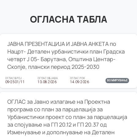
ОГЛАСНА ТАБЛА
ЈАВНА ПРЕЗЕНТАЦИЈА И ЈАВНА АНКЕТА по
Нацрт- Детален урбанистички план Градска
четврт Ј 05- Барутана, Општина Центар-
Скопје, плански период 2025-2030
ОГЛАС БРОЈ
ОГЛАС ОБЈАВА
ОГЛАС РОК
ВО МИРУВАЊЕ
09-2501/11
13.08.2026
14.09.2026
ОГЛАС за Јавно излагање на Проектна
програма со план за парцелација за
Урбанистички проект со план за парцелација
за спојување на ГП 20.12 и ГП 20.37 од
Изменување и дополнување на Детален