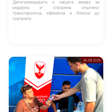
Дигитализацијата е нашата визија за
модерна и отворена општина-
транспарентна, ефикасна и блиска до
граѓаните.
06.08 2026