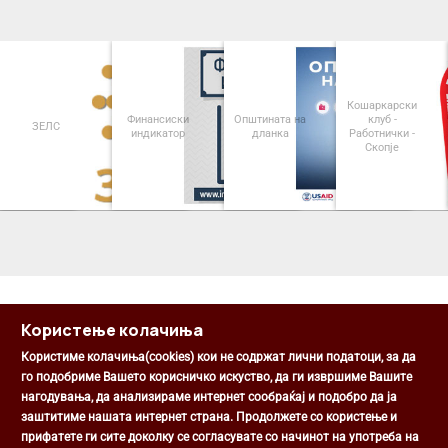
Кошаркарски
Финансиски
Општината на
клуб -
ЗЕЛС
индикатор
дланка
Работнички -
Скопје
<
>
Користење колачиња
Користиме колачиња(cookies) кои не содржат лични податоци, за да
го подобриме Вашето корисничко искуство, да ги извршиме Вашите
нагодувања, да анализираме интернет сообраќај и подобро да ја
Општина Центар
заштитиме нашата интернет страна. Продолжете со користење и
Михаил Цоков бр. 1, Скопје
прифатете ги сите доколку се согласувате со начинот на употреба на