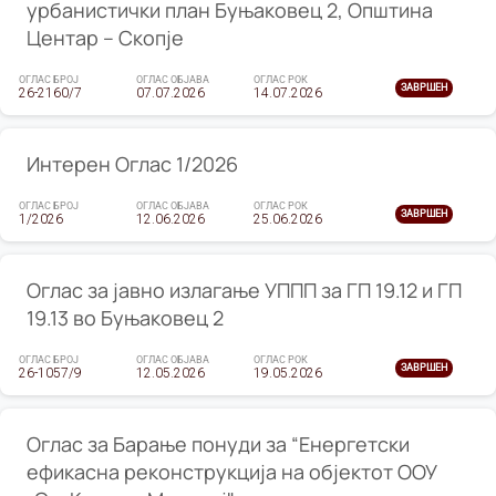
урбанистички план Буњаковец 2, Општина
Центар – Скопје
ОГЛАС БРОЈ
ОГЛАС ОБЈАВА
ОГЛАС РОК
ЗАВРШЕН
26-2160/7
07.07.2026
14.07.2026
Интерен Оглас 1/2026
ОГЛАС БРОЈ
ОГЛАС ОБЈАВА
ОГЛАС РОК
ЗАВРШЕН
1/2026
12.06.2026
25.06.2026
Оглас за јавно излагање УППП за ГП 19.12 и ГП
19.13 во Буњаковец 2
ОГЛАС БРОЈ
ОГЛАС ОБЈАВА
ОГЛАС РОК
ЗАВРШЕН
26-1057/9
12.05.2026
19.05.2026
Оглас за Барање понуди за “Енергетски
ефикасна реконструкција на објектот ООУ