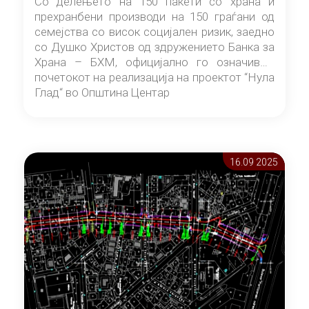
Со делењето на 150 пакети со храна и
прехранбени производи на 150 граѓани од
семејства со висок социјален ризик, заедно
со Душко Христов од здружението Банка за
Храна – БХМ, официјално го означивме
почетокот на реализација на проектот “Нула
Глад“ во Општина Центар
16.09 2025