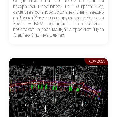
Со делењето на 150 пакети со храна и
прехранбени производи на 150 граѓани од
семејства со висок социјален ризик, заедно
со Душко Христов од здружението Банка за
Храна – БХМ, официјално го означивме
почетокот на реализација на проектот “Нула
Глад“ во Општина Центар
16.09 2025