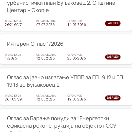
урбанистички план Буњаковец 2, Општина
Центар – Скопје
ОГЛАС БРОЈ
ОГЛАС ОБЈАВА
ОГЛАС РОК
ЗАВРШЕН
26-2160/7
07.07.2026
14.07.2026
Интерен Оглас 1/2026
ОГЛАС БРОЈ
ОГЛАС ОБЈАВА
ОГЛАС РОК
ЗАВРШЕН
1/2026
12.06.2026
25.06.2026
Оглас за јавно излагање УППП за ГП 19.12 и ГП
19.13 во Буњаковец 2
ОГЛАС БРОЈ
ОГЛАС ОБЈАВА
ОГЛАС РОК
ЗАВРШЕН
26-1057/9
12.05.2026
19.05.2026
Оглас за Барање понуди за “Енергетски
ефикасна реконструкција на објектот ООУ