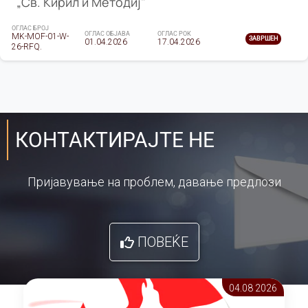
„Св. Кирил и Методиј"
ОГЛАС БРОЈ
ОГЛАС ОБЈАВА
ОГЛАС РОК
MK-MOF-01-W-
ЗАВРШЕН
01.04.2026
17.04.2026
26-RFQ.
КОНТАКТИРАЈТЕ НЕ
Пријавување на проблем, давање предлози
ПОВЕЌЕ
04.08 2026