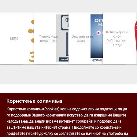
Кошаркарски
Финансиски
Општината на
клуб -
ЗЕЛС
индикатор
дланка
Работнички -
Скопје
<
>
Користење колачиња
Користиме колачиња(cookies) кои не содржат лични податоци, за да
го подобриме Вашето корисничко искуство, да ги извршиме Вашите
нагодувања, да анализираме интернет сообраќај и подобро да ја
Општина Центар
заштитиме нашата интернет страна. Продолжете со користење и
Михаил Цоков бр. 1, Скопје
прифатете ги сите доколку се согласувате со начинот на употреба на