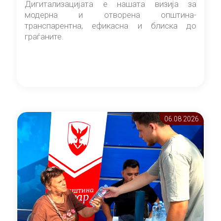
Дигитализацијата е нашата визија за
модерна и отворена општина-
транспарентна, ефикасна и блиска до
граѓаните.
06.08 2026