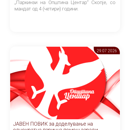
„Паркинзи на Општина Центар“ Скопје, со
мандат од 4 (четири) години.
29.07 2026
ЈАВЕН ПОВИК за доделување на
еднократна парична помош заради