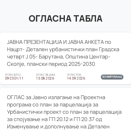
ОГЛАСНА ТАБЛА
ЈАВНА ПРЕЗЕНТАЦИЈА И ЈАВНА АНКЕТА по
Нацрт- Детален урбанистички план Градска
четврт Ј 05- Барутана, Општина Центар-
Скопје, плански период 2025-2030
ОГЛАС БРОЈ
ОГЛАС ОБЈАВА
ОГЛАС РОК
ВО МИРУВАЊЕ
09-2501/11
13.08.2026
14.09.2026
ОГЛАС за Јавно излагање на Проектна
програма со план за парцелација за
Урбанистички проект со план за парцелација
за спојување на ГП 20.12 и ГП 20.37 од
Изменување и дополнување на Детален