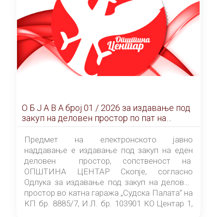
О Б Ј А В А брoj 01 / 2026 за издавање под
закуп на деловен простор по пат на
ЕЛЕКТРОНСКО ЈАВНО НАДДАВАЊЕ
Предмет на електронското јавно
наддавање е издавање под закуп на еден
деловен простор, сопственост на
ОПШТИНА ЦЕНТАР Скопје, согласно
Одлука за издавање под закуп на деловен
простор во катна гаража „Судска Палата” на
КП бр. 8885/7, И.Л. бр. 103901 КО Центар 1,
донесена од страна на Советот на