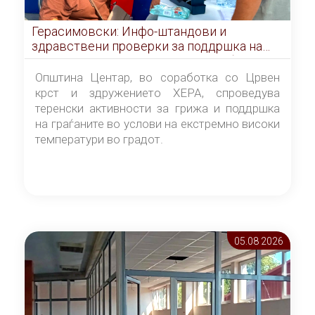
Герасимовски: Инфо-штандови и
здравствени проверки за поддршка на
граѓаните во услови на топлотен бран
Општина Центар, во соработка со Црвен
крст и здружението ХЕРА, спроведува
теренски активности за грижа и поддршка
на граѓаните во услови на екстремно високи
температури во градот.
05.08 2026