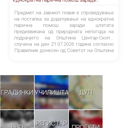
штетата предизвикана од природната
непогода на подрачјето на Општина
Предмет на Јавниот повик е спроведување
Центар-Скопје случена на ден 21.07.2026
на постапка за доделување на еднократна
година
парична помош заради штетата
предизвикана од природната непогода на
подрачјето на Општина Центар-Скопје
случена на ден 21.07.2026 година согласно
Правилник донесен од Советот на Општина
Центар-Скопје („Службен гласник на
Општина Центар-Скопје“ број 9/26).
ГРАДИНКИ
УЧИЛИШТА
ДУП
РЕГИСТАР
НВО
ПРОЕКТИ