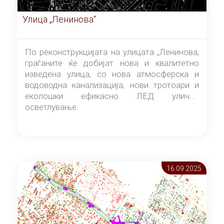
Улица „Ленинова“
По реконструкцијата на улицата „Ленинова,
граѓаните ќе добијат нова и квалитетно
изведена улица, со нова атмосферска и
водоводна канализација, нови тротоари и
еколошки ефикасно ЛЕД улично
осветлување.
16.09 2025