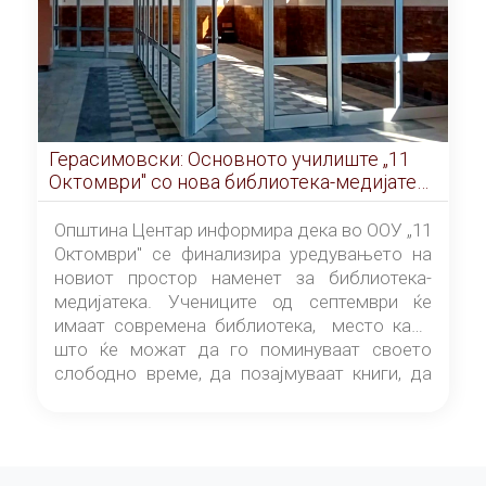
Герасимовски: Основното училиште „11
Октомври" со нова библиотека-медијатека
од септември
Општина Центар информира дека во ООУ „11
Октомври" се финализира уредувањето на
новиот простор наменет за библиотека-
медијатека. Учениците од септември ќе
имаат современа библиотека, место каде
што ќе можат да го поминуваат своето
слободно време, да позајмуваат книги, да
читаат и да разменуваат идеи.