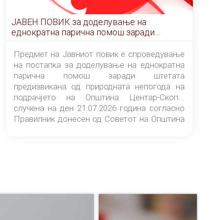
ЈАВЕН ПОВИК за доделување на
еднократна парична помош заради
штетата предизвикана од природната
непогода на подрачјето на Општина
Предмет на Јавниот повик е спроведување
Центар-Скопје случена на ден 21.07.2026
на постапка за доделување на еднократна
година
парична помош заради штетата
предизвикана од природната непогода на
подрачјето на Општина Центар-Скопје
случена на ден 21.07.2026 година согласно
Правилник донесен од Советот на Општина
Центар-Скопје („Службен гласник на
Општина Центар-Скопје“ број 9/26).