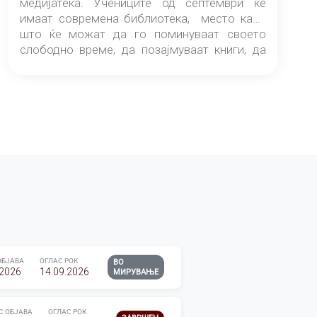
медијатека. Учениците од септември ќе
имаат современа библиотека, место каде
што ќе можат да го поминуваат своето
слободно време, да позајмуваат книги, да
читаат и да разменуваат идеи.
ОБЈАВА
ОГЛАС РОК
ВО
.2026
14.09.2026
МИРУВАЊЕ
С ОБЈАВА
ОГЛАС РОК