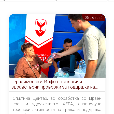
06.08 2026
Герасимовски: Инфо-штандови и
здравствени проверки за поддршка на
граѓаните во услови на топлотен бран
Општина Центар, во соработка со Црвен
крст и здружението ХЕРА, спроведува
теренски активности за грижа и поддршка