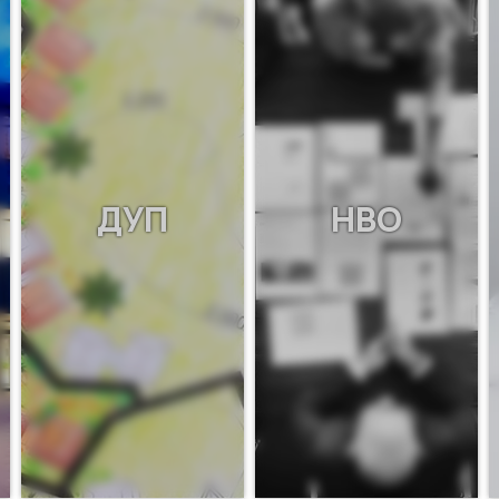
ДУП
НВО