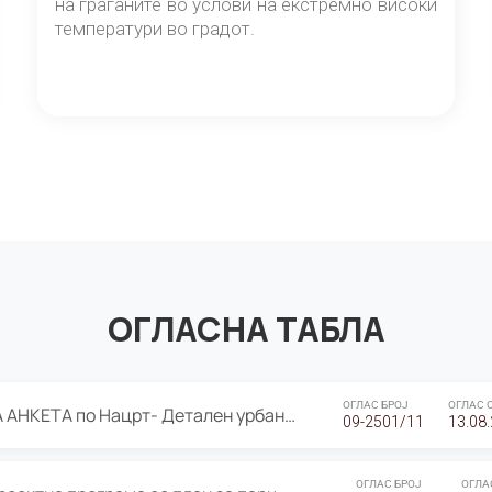
на граѓаните во услови на екстремно високи
температури во градот.
ОГЛАСНА ТАБЛА
ОГЛАС БРОЈ
ОГЛАС 
ЈАВНА ПРЕЗЕНТАЦИЈА И ЈАВНА АНКЕТА по Нацрт- Детален урбанистички план Градска четврт Ј 05- Барутана, Општина Центар- Скопје, плански период 2025-2030
09-2501/11
13.08
ОГЛАС БРОЈ
ОГЛА