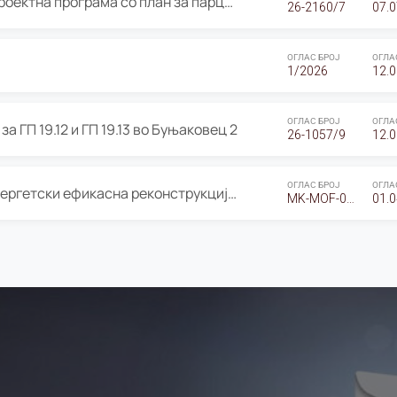
ОГЛАС за Јавно излагање на Проектна програма со план за парцелација за Урбанистички проект со план за парцелација за спојување на ГП 20.12 и ГП 20.37 од Изменување и дополнување на Детален урбанистички план Буњаковец 2, Општина Центар – Скопје
26-2160/7
07.0
ОГЛАС БРОЈ
ОГЛА
1/2026
12.0
ОГЛАС БРОЈ
ОГЛА
а ГП 19.12 и ГП 19.13 во Буњаковец 2
26-1057/9
12.0
ОГЛАС БРОЈ
ОГЛА
Оглас за Барање понуди за “Енергетски ефикасна реконструкција на објектот ООУ „Св. Кирил и Методиј"
MK-MOF-01-W-26-RFQ.
01.0