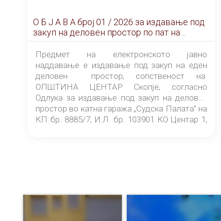
О Б Ј А В А брoj 01 / 2026 за издавање под
закуп на деловен простор по пат на
ЕЛЕКТРОНСКО ЈАВНО НАДДАВАЊЕ
Предмет на електронското јавно
наддавање е издавање под закуп на еден
деловен простор, сопственост на
ОПШТИНА ЦЕНТАР Скопје, согласно
Одлука за издавање под закуп на деловен
простор во катна гаража „Судска Палата” на
КП бр. 8885/7, И.Л. бр. 103901 КО Центар 1,
донесена од страна на Советот на
ОПШТИНА ЦЕНТАР Скопје Скопје
(„Службен гласник на Општина Центар
Скопје” број 9/2026), за времетраење од 3
(три) години од денот на потпишувањето на
Договорот за закуп со најповолниот
понудувач.