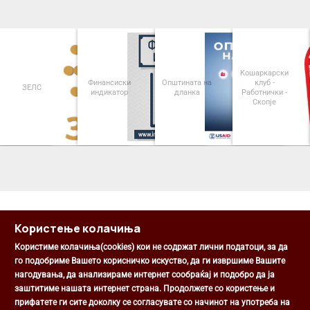
Кошаркарски
Финансиски
Општината на
клуб -
ЗЕЛС
индикатор
дланка
Работнички -
Скопје
<
>
Користење колачиња
Користиме колачиња(cookies) кои не содржат лични податоци, за да
го подобриме Вашето корисничко искуство, да ги извршиме Вашите
нагодувања, да анализираме интернет сообраќај и подобро да ја
Општина Центар
заштитиме нашата интернет страна. Продолжете со користење и
Михаил Цоков бр. 1, Скопје
прифатете ги сите доколку се согласувате со начинот на употреба на