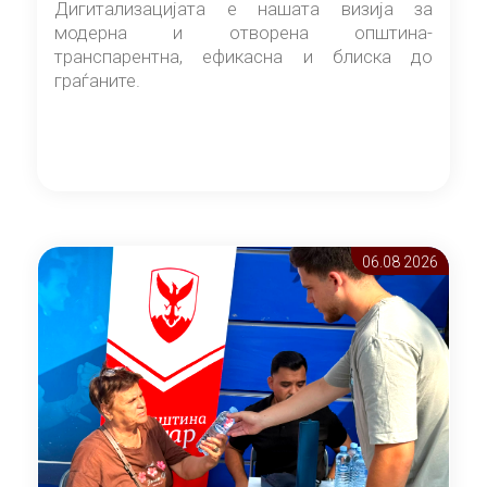
Дигитализацијата е нашата визија за
модерна и отворена општина-
транспарентна, ефикасна и блиска до
граѓаните.
06.08 2026