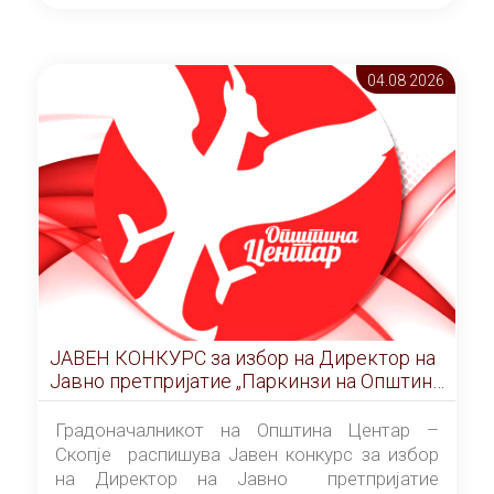
ОПШТИНА ЦЕНТАР Скопје Скопје
(„Службен гласник на Општина Центар
Скопје” број 9/2026), за времетраење од 3
04.08 2026
(три) години од денот на потпишувањето на
Договорот за закуп со најповолниот
понудувач.
ЈАВЕН КОНКУРС за избор на Директор на
Јавно претпријатие „Паркинзи на Општина
Центар“ – Скопје
Градоначалникот на Општина Центар –
Скопје распишува Јавен конкурс за избор
на Директор на Јавно претпријатие