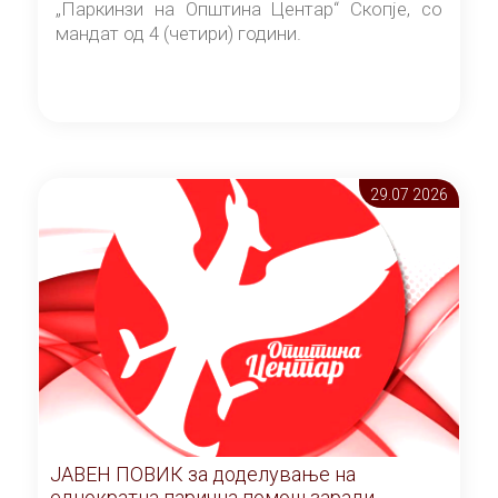
„Паркинзи на Општина Центар“ Скопје, со
мандат од 4 (четири) години.
29.07 2026
ЈАВЕН ПОВИК за доделување на
еднократна парична помош заради