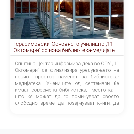
Герасимовски: Основното училиште „11
Октомври" со нова библиотека-медијатека
од септември
Општина Центар информира дека во ООУ „11
Октомври" се финализира уредувањето на
новиот простор наменет за библиотека-
медијатека. Учениците од септември ќе
имаат современа библиотека, место каде
што ќе можат да го поминуваат своето
слободно време, да позајмуваат книги, да
читаат и да разменуваат идеи.