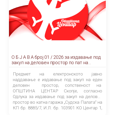
О Б Ј А В А брoj 01 / 2026 за издавање под
закуп на деловен простор по пат на
ЕЛЕКТРОНСКО ЈАВНО НАДДАВАЊЕ
Предмет на електронското јавно
наддавање е издавање под закуп на еден
деловен простор, сопственост на
ОПШТИНА ЦЕНТАР Скопје, согласно
Одлука за издавање под закуп на деловен
простор во катна гаража „Судска Палата” на
КП бр. 8885/7, И.Л. бр. 103901 КО Центар 1,
донесена од страна на Советот на