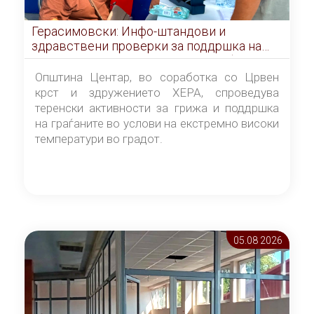
Герасимовски: Инфо-штандови и
здравствени проверки за поддршка на
граѓаните во услови на топлотен бран
Општина Центар, во соработка со Црвен
крст и здружението ХЕРА, спроведува
теренски активности за грижа и поддршка
на граѓаните во услови на екстремно високи
температури во градот.
05.08 2026