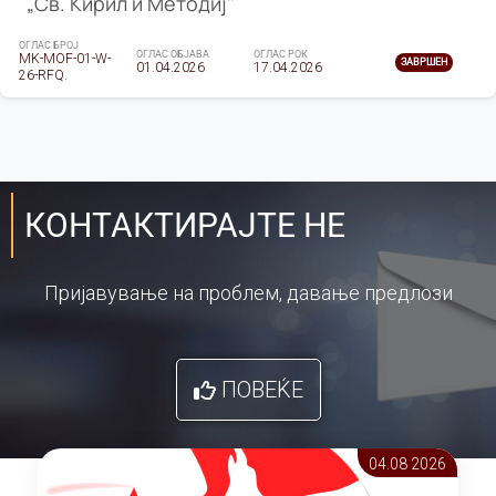
„Св. Кирил и Методиј"
ОГЛАС БРОЈ
ОГЛАС ОБЈАВА
ОГЛАС РОК
MK-MOF-01-W-
ЗАВРШЕН
01.04.2026
17.04.2026
26-RFQ.
КОНТАКТИРАЈТЕ НЕ
Пријавување на проблем, давање предлози
ПОВЕЌЕ
04.08 2026