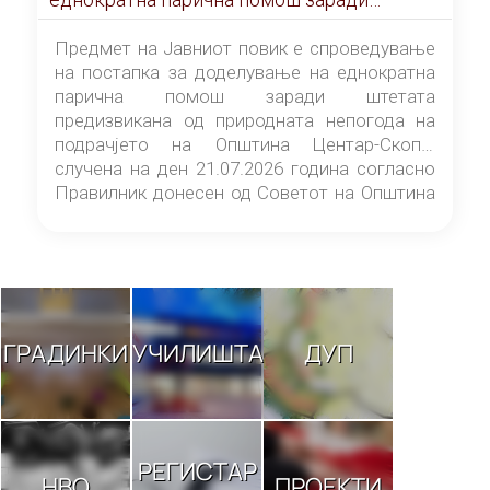
штетата предизвикана од природната
непогода на подрачјето на Општина
Предмет на Јавниот повик е спроведување
Центар-Скопје случена на ден 21.07.2026
на постапка за доделување на еднократна
година
парична помош заради штетата
предизвикана од природната непогода на
подрачјето на Општина Центар-Скопје
случена на ден 21.07.2026 година согласно
Правилник донесен од Советот на Општина
Центар-Скопје („Службен гласник на
Општина Центар-Скопје“ број 9/26).
ГРАДИНКИ
УЧИЛИШТА
ДУП
РЕГИСТАР
НВО
ПРОЕКТИ