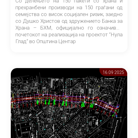
Со делењето на 150 пакети со храна и
прехранбени производи на 150 граѓани од
семејства со висок социјален ризик, заедно
со Душко Христов од здружението Банка за
Храна – БХМ, официјално го означивме
почетокот на реализација на проектот “Нула
Глад“ во Општина Центар
16.09 2025