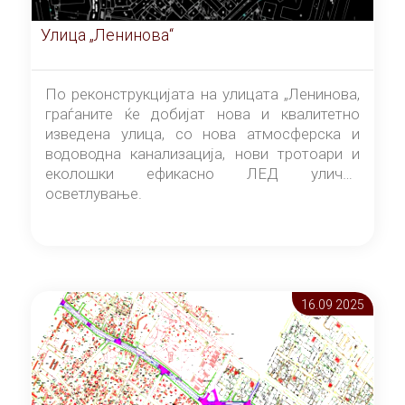
Улица „Ленинова“
По реконструкцијата на улицата „Ленинова,
граѓаните ќе добијат нова и квалитетно
изведена улица, со нова атмосферска и
водоводна канализација, нови тротоари и
еколошки ефикасно ЛЕД улично
осветлување.
16.09 2025