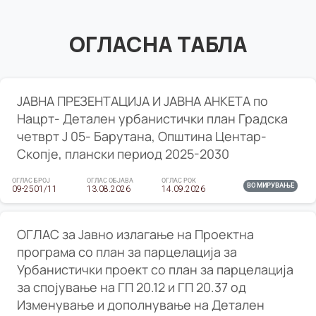
ОГЛАСНА ТАБЛА
ЈАВНА ПРЕЗЕНТАЦИЈА И ЈАВНА АНКЕТА по
Нацрт- Детален урбанистички план Градска
четврт Ј 05- Барутана, Општина Центар-
Скопје, плански период 2025-2030
ОГЛАС БРОЈ
ОГЛАС ОБЈАВА
ОГЛАС РОК
ВО МИРУВАЊЕ
09-2501/11
13.08.2026
14.09.2026
ОГЛАС за Јавно излагање на Проектна
програма со план за парцелација за
Урбанистички проект со план за парцелација
за спојување на ГП 20.12 и ГП 20.37 од
Изменување и дополнување на Детален