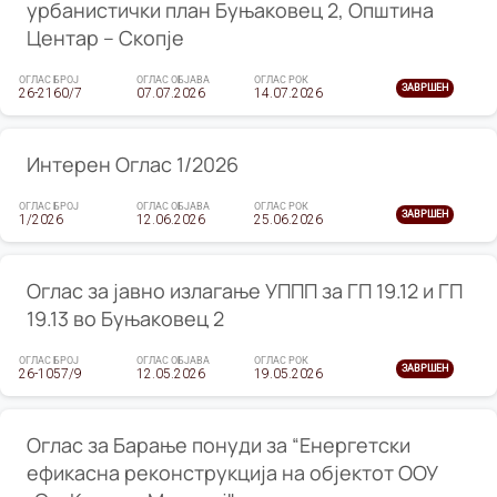
урбанистички план Буњаковец 2, Општина
Центар – Скопје
ОГЛАС БРОЈ
ОГЛАС ОБЈАВА
ОГЛАС РОК
ЗАВРШЕН
26-2160/7
07.07.2026
14.07.2026
Интерен Оглас 1/2026
ОГЛАС БРОЈ
ОГЛАС ОБЈАВА
ОГЛАС РОК
ЗАВРШЕН
1/2026
12.06.2026
25.06.2026
Оглас за јавно излагање УППП за ГП 19.12 и ГП
19.13 во Буњаковец 2
ОГЛАС БРОЈ
ОГЛАС ОБЈАВА
ОГЛАС РОК
ЗАВРШЕН
26-1057/9
12.05.2026
19.05.2026
Оглас за Барање понуди за “Енергетски
ефикасна реконструкција на објектот ООУ