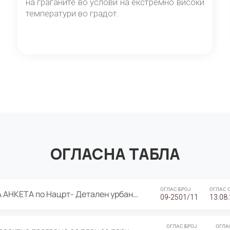
на граѓаните во услови на екстремно високи
температури во градот.
ОГЛАСНА ТАБЛА
ОГЛАС БРОЈ
ОГЛАС 
ЈАВНА ПРЕЗЕНТАЦИЈА И ЈАВНА АНКЕТА по Нацрт- Детален урбанистички план Градска четврт Ј 05- Барутана, Општина Центар- Скопје, плански период 2025-2030
09-2501/11
13.08
ОГЛАС БРОЈ
ОГЛА