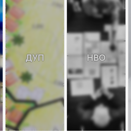
ДУП
НВО