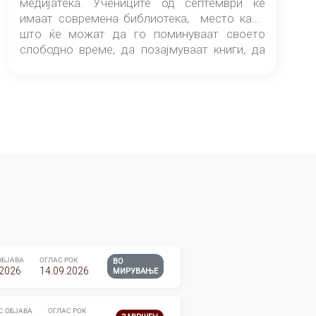
медијатека. Учениците од септември ќе
имаат современа библиотека, место каде
што ќе можат да го поминуваат своето
слободно време, да позајмуваат книги, да
читаат и да разменуваат идеи.
ОБЈАВА
ОГЛАС РОК
ВО
.2026
14.09.2026
МИРУВАЊЕ
С ОБЈАВА
ОГЛАС РОК