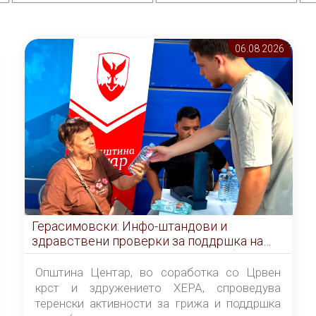
06.08 2026
Герасимовски: Инфо-штандови и
здравствени проверки за поддршка на
граѓаните во услови на топлотен бран
Општина Центар, во соработка со Црвен
крст и здружението ХЕРА, спроведува
теренски активности за грижа и поддршка