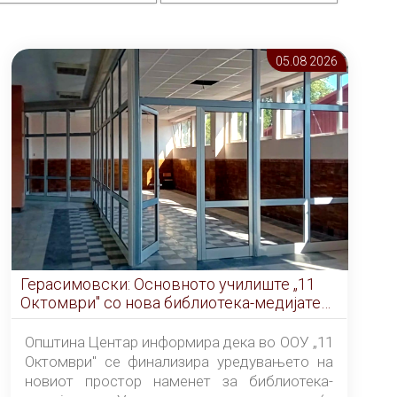
05.08 2026
Герасимовски: Основното училиште „11
Октомври" со нова библиотека-медијатека
од септември
Општина Центар информира дека во ООУ „11
Октомври" се финализира уредувањето на
новиот простор наменет за библиотека-