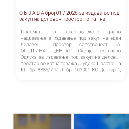
О Б Ј А В А брoj 01 / 2026 за издавање под
закуп на деловен простор по пат на
ЕЛЕКТРОНСКО ЈАВНО НАДДАВАЊЕ
Предмет на електронското јавно
наддавање е издавање под закуп на еден
деловен простор, сопственост на
ОПШТИНА ЦЕНТАР Скопје, согласно
Одлука за издавање под закуп на деловен
простор во катна гаража „Судска Палата” на
КП бр. 8885/7, И.Л. бр. 103901 КО Центар 1,
донесена од страна на Советот на
ОПШТИНА ЦЕНТАР Скопје Скопје
(„Службен гласник на Општина Центар
Скопје” број 9/2026), за времетраење од 3
(три) години од денот на потпишувањето на
Договорот за закуп со најповолниот
понудувач.