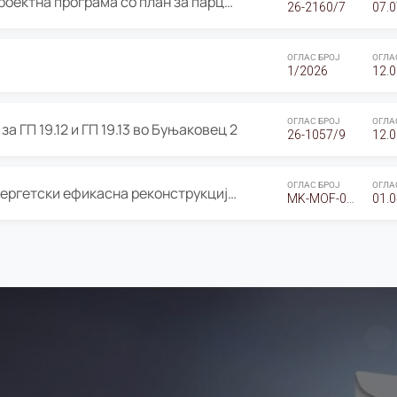
ОГЛАС за Јавно излагање на Проектна програма со план за парцелација за Урбанистички проект со план за парцелација за спојување на ГП 20.12 и ГП 20.37 од Изменување и дополнување на Детален урбанистички план Буњаковец 2, Општина Центар – Скопје
26-2160/7
07.0
ОГЛАС БРОЈ
ОГЛА
1/2026
12.0
ОГЛАС БРОЈ
ОГЛА
а ГП 19.12 и ГП 19.13 во Буњаковец 2
26-1057/9
12.0
ОГЛАС БРОЈ
ОГЛА
Оглас за Барање понуди за “Енергетски ефикасна реконструкција на објектот ООУ „Св. Кирил и Методиј"
MK-MOF-01-W-26-RFQ.
01.0