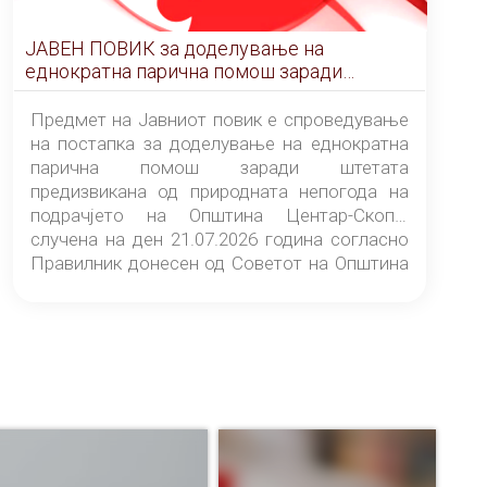
ЈАВЕН ПОВИК за доделување на
еднократна парична помош заради
штетата предизвикана од природната
непогода на подрачјето на Општина
Предмет на Јавниот повик е спроведување
Центар-Скопје случена на ден 21.07.2026
на постапка за доделување на еднократна
година
парична помош заради штетата
предизвикана од природната непогода на
подрачјето на Општина Центар-Скопје
случена на ден 21.07.2026 година согласно
Правилник донесен од Советот на Општина
Центар-Скопје („Службен гласник на
Општина Центар-Скопје“ број 9/26).