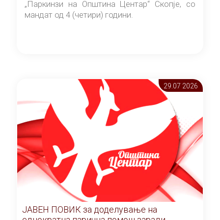
„Паркинзи на Општина Центар“ Скопје, со
мандат од 4 (четири) години.
29.07 2026
ЈАВЕН ПОВИК за доделување на
еднократна парична помош заради