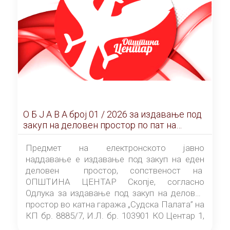
О Б Ј А В А брoj 01 / 2026 за издавање под
закуп на деловен простор по пат на
ЕЛЕКТРОНСКО ЈАВНО НАДДАВАЊЕ
Предмет на електронското јавно
наддавање е издавање под закуп на еден
деловен простор, сопственост на
ОПШТИНА ЦЕНТАР Скопје, согласно
Одлука за издавање под закуп на деловен
простор во катна гаража „Судска Палата” на
КП бр. 8885/7, И.Л. бр. 103901 КО Центар 1,
донесена од страна на Советот на