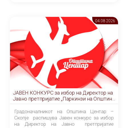
ОПШТИНА ЦЕНТАР Скопје Скопје
(„Службен гласник на Општина Центар
Скопје” број 9/2026), за времетраење од 3
04.08 2026
(три) години од денот на потпишувањето на
Договорот за закуп со најповолниот
понудувач.
ЈАВЕН КОНКУРС за избор на Директор на
Јавно претпријатие „Паркинзи на Општина
Центар“ – Скопје
Градоначалникот на Општина Центар –
Скопје распишува Јавен конкурс за избор
на Директор на Јавно претпријатие