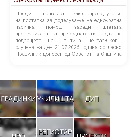
штетата предизвикана од природната
непогода на подрачјето на Општина
Предмет на Јавниот повик е спроведување
Центар-Скопје случена на ден 21.07.2026
на постапка за доделување на еднократна
година
парична помош заради штетата
предизвикана од природната непогода на
подрачјето на Општина Центар-Скопје
случена на ден 21.07.2026 година согласно
Правилник донесен од Советот на Општина
Центар-Скопје („Службен гласник на
Општина Центар-Скопје“ број 9/26).
ГРАДИНКИ
УЧИЛИШТА
ДУП
РЕГИСТАР
НВО
ПРОЕКТИ