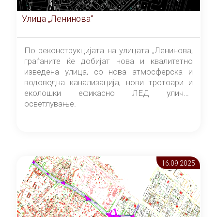
Улица „Ленинова“
По реконструкцијата на улицата „Ленинова,
граѓаните ќе добијат нова и квалитетно
изведена улица, со нова атмосферска и
водоводна канализација, нови тротоари и
еколошки ефикасно ЛЕД улично
осветлување.
16.09 2025