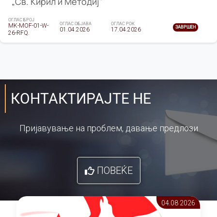
„Св. Кирил и Методиј"
ОГЛАС БРОЈ
ОГЛАС ОБЈАВА
ОГЛАС РОК
MK-MOF-01-W-
ЗАВРШЕН
01.04.2026
17.04.2026
26-RFQ.
КОНТАКТИРАЈТЕ НЕ
Пријавување на проблем, давање предлози
ПОВЕЌЕ
04.08 2026