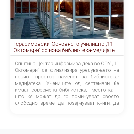
Герасимовски: Основното училиште „11
Октомври" со нова библиотека-медијатека
од септември
Општина Центар информира дека во ООУ „11
Октомври" се финализира уредувањето на
новиот простор наменет за библиотека-
медијатека. Учениците од септември ќе
имаат современа библиотека, место каде
што ќе можат да го поминуваат своето
слободно време, да позајмуваат книги, да
читаат и да разменуваат идеи.