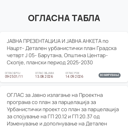
ОГЛАСНА ТАБЛА
ЈАВНА ПРЕЗЕНТАЦИЈА И ЈАВНА АНКЕТА по
Нацрт- Детален урбанистички план Градска
четврт Ј 05- Барутана, Општина Центар-
Скопје, плански период 2025-2030
ОГЛАС БРОЈ
ОГЛАС ОБЈАВА
ОГЛАС РОК
ВО МИРУВАЊЕ
09-2501/11
13.08.2026
14.09.2026
ОГЛАС за Јавно излагање на Проектна
програма со план за парцелација за
Урбанистички проект со план за парцелација
за спојување на ГП 20.12 и ГП 20.37 од
Изменување и дополнување на Детален