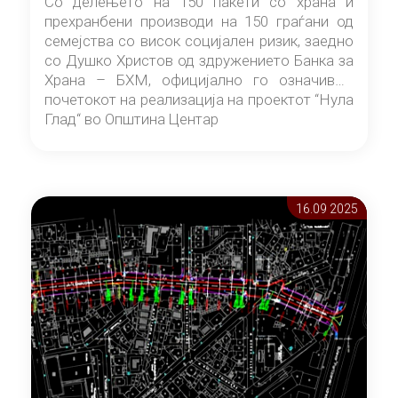
Со делењето на 150 пакети со храна и
прехранбени производи на 150 граѓани од
семејства со висок социјален ризик, заедно
со Душко Христов од здружението Банка за
Храна – БХМ, официјално го означивме
почетокот на реализација на проектот “Нула
Глад“ во Општина Центар
16.09 2025