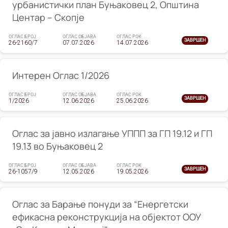
урбанистички план Буњаковец 2, Општина
Центар – Скопје
ОГЛАС БРОЈ
ОГЛАС ОБЈАВА
ОГЛАС РОК
ЗАВРШЕН
26-2160/7
07.07.2026
14.07.2026
Интерен Оглас 1/2026
ОГЛАС БРОЈ
ОГЛАС ОБЈАВА
ОГЛАС РОК
ЗАВРШЕН
1/2026
12.06.2026
25.06.2026
Оглас за јавно излагање УППП за ГП 19.12 и ГП
19.13 во Буњаковец 2
ОГЛАС БРОЈ
ОГЛАС ОБЈАВА
ОГЛАС РОК
ЗАВРШЕН
26-1057/9
12.05.2026
19.05.2026
Оглас за Барање понуди за “Енергетски
ефикасна реконструкција на објектот ООУ