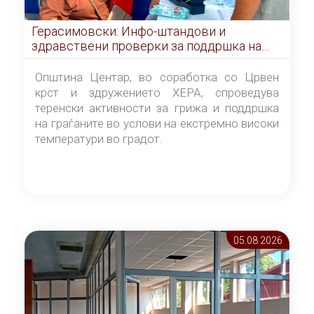
Герасимовски: Инфо-штандови и
здравствени проверки за поддршка на
граѓаните во услови на топлотен бран
Општина Центар, во соработка со Црвен
крст и здружението ХЕРА, спроведува
теренски активности за грижа и поддршка
на граѓаните во услови на екстремно високи
температури во градот.
05.08 2026