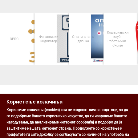
Кошаркарски
Финансиски
Општината на
клуб -
ЗЕЛС
индикатор
дланка
Работнички -
Скопје
<
>
Користење колачиња
Користиме колачиња(cookies) кои не содржат лични податоци, за да
го подобриме Вашето корисничко искуство, да ги извршиме Вашите
нагодувања, да анализираме интернет сообраќај и подобро да ја
Општина Центар
заштитиме нашата интернет страна. Продолжете со користење и
Михаил Цоков бр. 1, Скопје
прифатете ги сите доколку се согласувате со начинот на употреба на