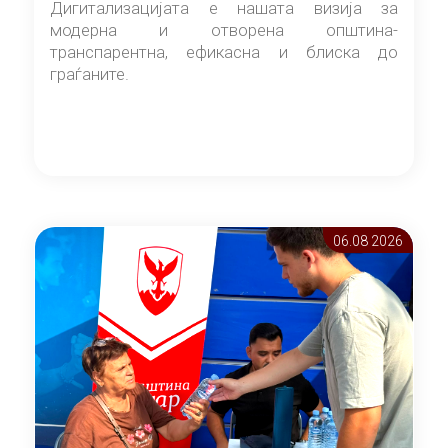
Дигитализацијата е нашата визија за
модерна и отворена општина-
транспарентна, ефикасна и блиска до
граѓаните.
06.08 2026