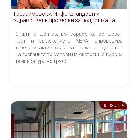
Герасимовски: Инфо-штандови и
здравствени проверки за поддршка на
граѓаните во услови на топлотен бран
Општина Центар, во соработка со Црвен
крст и здружението ХЕРА, спроведува
теренски активности за грижа и поддршка
на граѓаните во услови на екстремно високи
температури во градот.
05.08 2026