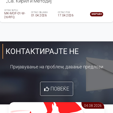
„Св. Кирил и Методиј"
ОГЛАС БРОЈ
ОГЛАС ОБЈАВА
ОГЛАС РОК
MK-MOF-01-W-
ЗАВРШЕН
01.04.2026
17.04.2026
26-RFQ.
КОНТАКТИРАЈТЕ НЕ
Пријавување на проблем, давање предлози
ПОВЕЌЕ
04.08 2026