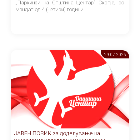
„Паркинзи на Општина Центар“ Скопје, со
мандат од 4 (четири) години.
29.07 2026
ЈАВЕН ПОВИК за доделување на
еднократна парична помош заради