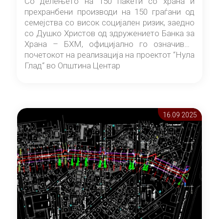
Со делењето на 150 пакети со храна и
прехранбени производи на 150 граѓани од
семејства со висок социјален ризик, заедно
со Душко Христов од здружението Банка за
Храна – БХМ, официјално го означивме
почетокот на реализација на проектот “Нула
Глад“ во Општина Центар
16.09 2025