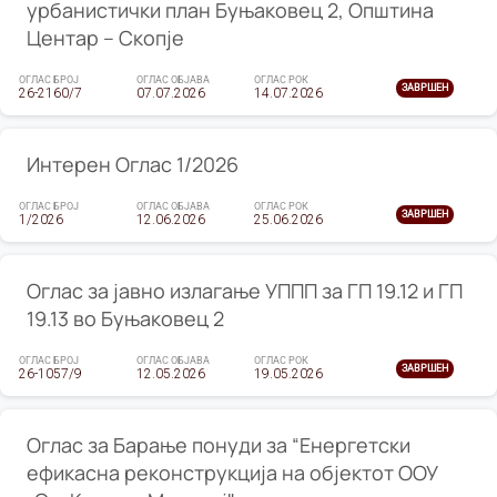
урбанистички план Буњаковец 2, Општина
Центар – Скопје
ОГЛАС БРОЈ
ОГЛАС ОБЈАВА
ОГЛАС РОК
ЗАВРШЕН
26-2160/7
07.07.2026
14.07.2026
Интерен Оглас 1/2026
ОГЛАС БРОЈ
ОГЛАС ОБЈАВА
ОГЛАС РОК
ЗАВРШЕН
1/2026
12.06.2026
25.06.2026
Оглас за јавно излагање УППП за ГП 19.12 и ГП
19.13 во Буњаковец 2
ОГЛАС БРОЈ
ОГЛАС ОБЈАВА
ОГЛАС РОК
ЗАВРШЕН
26-1057/9
12.05.2026
19.05.2026
Оглас за Барање понуди за “Енергетски
ефикасна реконструкција на објектот ООУ