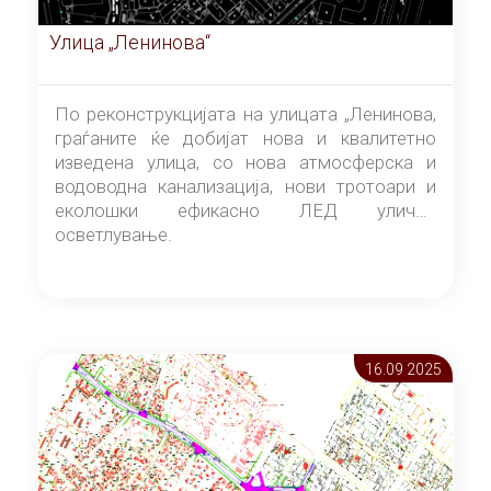
Улица „Ленинова“
По реконструкцијата на улицата „Ленинова,
граѓаните ќе добијат нова и квалитетно
изведена улица, со нова атмосферска и
водоводна канализација, нови тротоари и
еколошки ефикасно ЛЕД улично
осветлување.
16.09 2025