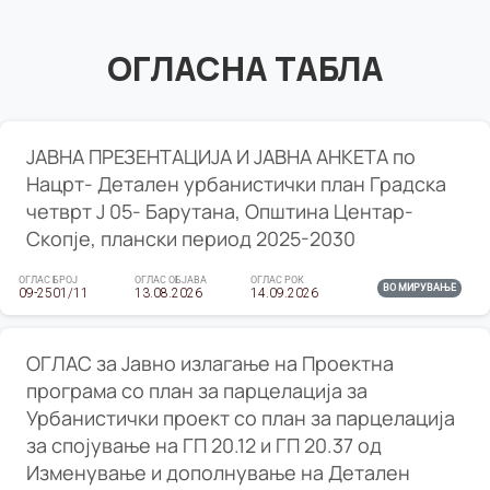
ОГЛАСНА ТАБЛА
ЈАВНА ПРЕЗЕНТАЦИЈА И ЈАВНА АНКЕТА по
Нацрт- Детален урбанистички план Градска
четврт Ј 05- Барутана, Општина Центар-
Скопје, плански период 2025-2030
ОГЛАС БРОЈ
ОГЛАС ОБЈАВА
ОГЛАС РОК
ВО МИРУВАЊЕ
09-2501/11
13.08.2026
14.09.2026
ОГЛАС за Јавно излагање на Проектна
програма со план за парцелација за
Урбанистички проект со план за парцелација
за спојување на ГП 20.12 и ГП 20.37 од
Изменување и дополнување на Детален