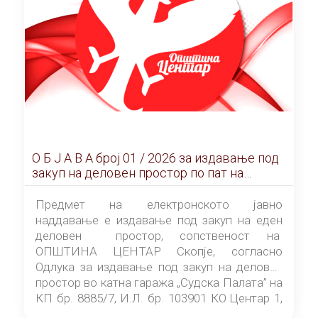
О Б Ј А В А брoj 01 / 2026 за издавање под
закуп на деловен простор по пат на
ЕЛЕКТРОНСКО ЈАВНО НАДДАВАЊЕ
Предмет на електронското јавно
наддавање е издавање под закуп на еден
деловен простор, сопственост на
ОПШТИНА ЦЕНТАР Скопје, согласно
Одлука за издавање под закуп на деловен
простор во катна гаража „Судска Палата” на
КП бр. 8885/7, И.Л. бр. 103901 КО Центар 1,
донесена од страна на Советот на