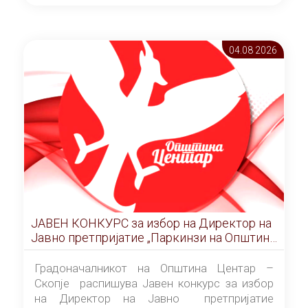
ОПШТИНА ЦЕНТАР Скопје Скопје
(„Службен гласник на Општина Центар
Скопје” број 9/2026), за времетраење од 3
04.08 2026
(три) години од денот на потпишувањето на
Договорот за закуп со најповолниот
понудувач.
ЈАВЕН КОНКУРС за избор на Директор на
Јавно претпријатие „Паркинзи на Општина
Центар“ – Скопје
Градоначалникот на Општина Центар –
Скопје распишува Јавен конкурс за избор
на Директор на Јавно претпријатие