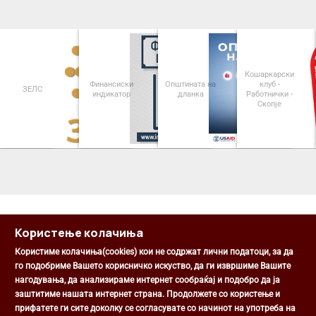
Кошаркарски
Финансиски
Општината на
клуб -
ЗЕЛС
индикатор
дланка
Работнички -
Скопје
<
>
Користење колачиња
Користиме колачиња(cookies) кои не содржат лични податоци, за да
го подобриме Вашето корисничко искуство, да ги извршиме Вашите
нагодувања, да анализираме интернет сообраќај и подобро да ја
Општина Центар
заштитиме нашата интернет страна. Продолжете со користење и
Михаил Цоков бр. 1, Скопје
прифатете ги сите доколку се согласувате со начинот на употреба на