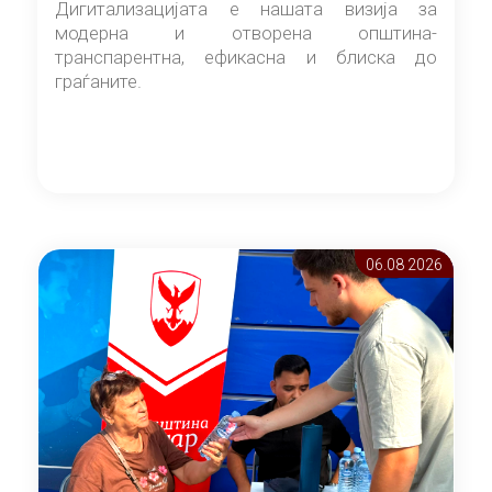
Дигитализацијата е нашата визија за
модерна и отворена општина-
транспарентна, ефикасна и блиска до
граѓаните.
06.08 2026