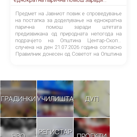
штетата предизвикана од природната
непогода на подрачјето на Општина
Предмет на Јавниот повик е спроведување
Центар-Скопје случена на ден 21.07.2026
на постапка за доделување на еднократна
година
парична помош заради штетата
предизвикана од природната непогода на
подрачјето на Општина Центар-Скопје
случена на ден 21.07.2026 година согласно
Правилник донесен од Советот на Општина
Центар-Скопје („Службен гласник на
Општина Центар-Скопје“ број 9/26).
ГРАДИНКИ
УЧИЛИШТА
ДУП
РЕГИСТАР
НВО
ПРОЕКТИ