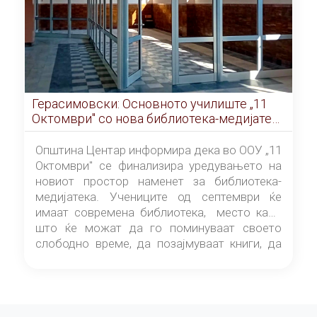
Герасимовски: Основното училиште „11
Октомври" со нова библиотека-медијатека
од септември
Општина Центар информира дека во ООУ „11
Октомври" се финализира уредувањето на
новиот простор наменет за библиотека-
медијатека. Учениците од септември ќе
имаат современа библиотека, место каде
што ќе можат да го поминуваат своето
слободно време, да позајмуваат книги, да
читаат и да разменуваат идеи.