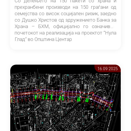
Со делењето на 150 пакети со храна и
прехранбени производи на 150 граѓани од
семејства со висок социјален ризик, заедно
со Душко Христов од здружението Банка за
Храна – БХМ, официјално го означивме
почетокот на реализација на проектот “Нула
Глад“ во Општина Центар
16.09 2025