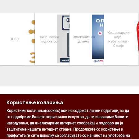
Кошаркарски
Финансиски
Општината на
клуб -
ЗЕЛС
индикатор
дланка
Работнички -
Скопје
<
>
Користење колачиња
Користиме колачиња(cookies) кои не содржат лични податоци, за да
го подобриме Вашето корисничко искуство, да ги извршиме Вашите
нагодувања, да анализираме интернет сообраќај и подобро да ја
Општина Центар
заштитиме нашата интернет страна. Продолжете со користење и
Михаил Цоков бр. 1, Скопје
прифатете ги сите доколку се согласувате со начинот на употреба на