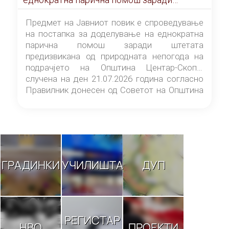
штетата предизвикана од природната
непогода на подрачјето на Општина
Предмет на Јавниот повик е спроведување
Центар-Скопје случена на ден 21.07.2026
на постапка за доделување на еднократна
година
парична помош заради штетата
предизвикана од природната непогода на
подрачјето на Општина Центар-Скопје
случена на ден 21.07.2026 година согласно
Правилник донесен од Советот на Општина
Центар-Скопје („Службен гласник на
Општина Центар-Скопје“ број 9/26).
ГРАДИНКИ
УЧИЛИШТА
ДУП
РЕГИСТАР
НВО
ПРОЕКТИ