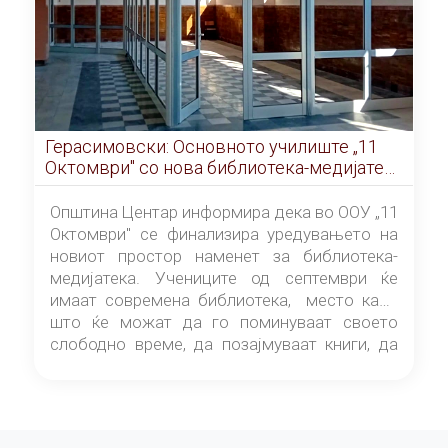
Герасимовски: Основното училиште „11
Октомври" со нова библиотека-медијатека
од септември
Општина Центар информира дека во ООУ „11
Октомври" се финализира уредувањето на
новиот простор наменет за библиотека-
медијатека. Учениците од септември ќе
имаат современа библиотека, место каде
што ќе можат да го поминуваат своето
слободно време, да позајмуваат книги, да
читаат и да разменуваат идеи.