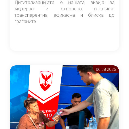
Дигитализацијата е нашата визија за
модерна и отворена општина-
транспарентна, ефикасна и блиска до
граѓаните.
06.08 2026