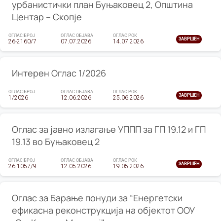
урбанистички план Буњаковец 2, Општина
Центар – Скопје
ОГЛАС БРОЈ
ОГЛАС ОБЈАВА
ОГЛАС РОК
ЗАВРШЕН
26-2160/7
07.07.2026
14.07.2026
Интерен Оглас 1/2026
ОГЛАС БРОЈ
ОГЛАС ОБЈАВА
ОГЛАС РОК
ЗАВРШЕН
1/2026
12.06.2026
25.06.2026
Оглас за јавно излагање УППП за ГП 19.12 и ГП
19.13 во Буњаковец 2
ОГЛАС БРОЈ
ОГЛАС ОБЈАВА
ОГЛАС РОК
ЗАВРШЕН
26-1057/9
12.05.2026
19.05.2026
Оглас за Барање понуди за “Енергетски
ефикасна реконструкција на објектот ООУ