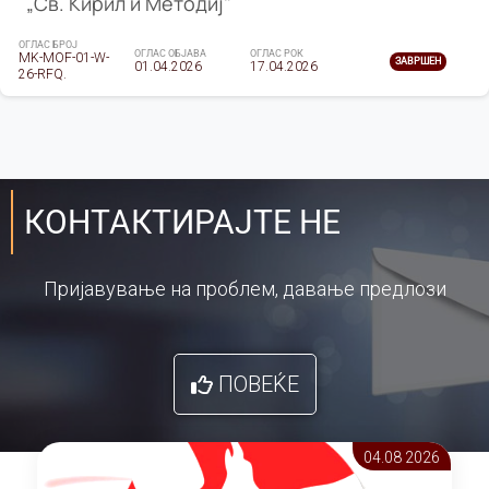
„Св. Кирил и Методиј"
ОГЛАС БРОЈ
ОГЛАС ОБЈАВА
ОГЛАС РОК
MK-MOF-01-W-
ЗАВРШЕН
01.04.2026
17.04.2026
26-RFQ.
КОНТАКТИРАЈТЕ НЕ
Пријавување на проблем, давање предлози
ПОВЕЌЕ
04.08 2026