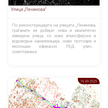
Улица „Ленинова“
По реконструкцијата на улицата „Ленинова,
граѓаните ќе добијат нова и квалитетно
изведена улица, со нова атмосферска и
водоводна канализација, нови тротоари и
еколошки ефикасно ЛЕД улично
осветлување.
16.09 2025