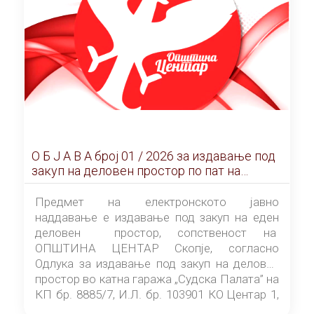
О Б Ј А В А брoj 01 / 2026 за издавање под
закуп на деловен простор по пат на
ЕЛЕКТРОНСКО ЈАВНО НАДДАВАЊЕ
Предмет на електронското јавно
наддавање е издавање под закуп на еден
деловен простор, сопственост на
ОПШТИНА ЦЕНТАР Скопје, согласно
Одлука за издавање под закуп на деловен
простор во катна гаража „Судска Палата” на
КП бр. 8885/7, И.Л. бр. 103901 КО Центар 1,
донесена од страна на Советот на