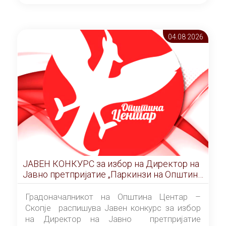
ОПШТИНА ЦЕНТАР Скопје Скопје
(„Службен гласник на Општина Центар
Скопје” број 9/2026), за времетраење од 3
04.08 2026
(три) години од денот на потпишувањето на
Договорот за закуп со најповолниот
понудувач.
ЈАВЕН КОНКУРС за избор на Директор на
Јавно претпријатие „Паркинзи на Општина
Центар“ – Скопје
Градоначалникот на Општина Центар –
Скопје распишува Јавен конкурс за избор
на Директор на Јавно претпријатие