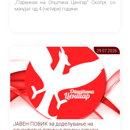
„Паркинзи на Општина Центар“ Скопје, со
мандат од 4 (четири) години.
29.07 2026
ЈАВЕН ПОВИК за доделување на
еднократна парична помош заради