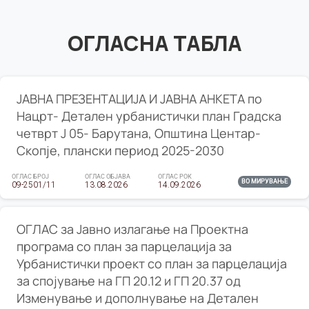
ОГЛАСНА ТАБЛА
ЈАВНА ПРЕЗЕНТАЦИЈА И ЈАВНА АНКЕТА по
Нацрт- Детален урбанистички план Градска
четврт Ј 05- Барутана, Општина Центар-
Скопје, плански период 2025-2030
ОГЛАС БРОЈ
ОГЛАС ОБЈАВА
ОГЛАС РОК
ВО МИРУВАЊЕ
09-2501/11
13.08.2026
14.09.2026
ОГЛАС за Јавно излагање на Проектна
програма со план за парцелација за
Урбанистички проект со план за парцелација
за спојување на ГП 20.12 и ГП 20.37 од
Изменување и дополнување на Детален