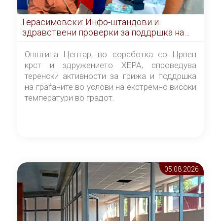
Герасимовски: Инфо-штандови и
здравствени проверки за поддршка на
граѓаните во услови на топлотен бран
Општина Центар, во соработка со Црвен
крст и здружението ХЕРА, спроведува
теренски активности за грижа и поддршка
на граѓаните во услови на екстремно високи
температури во градот.
05.08 2026