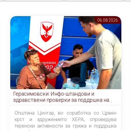
06.08 2026
Герасимовски: Инфо-штандови и
здравствени проверки за поддршка на
граѓаните во услови на топлотен бран
Општина Центар, во соработка со Црвен
крст и здружението ХЕРА, спроведува
теренски активности за грижа и поддршка