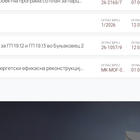
ОГЛАС за Јавно излагање на Проектна програма со план за парцелација за Урбанистички проект со план за парцелација за спојување на ГП 20.12 и ГП 20.37 од Изменување и дополнување на Детален урбанистички план Буњаковец 2, Општина Центар – Скопје
26-2160/7
07.0
ОГЛАС БРОЈ
ОГЛА
1/2026
12.0
ОГЛАС БРОЈ
ОГЛА
а ГП 19.12 и ГП 19.13 во Буњаковец 2
26-1057/9
12.0
ОГЛАС БРОЈ
ОГЛА
Оглас за Барање понуди за “Енергетски ефикасна реконструкција на објектот ООУ „Св. Кирил и Методиј"
MK-MOF-01-W-26-RFQ.
01.0