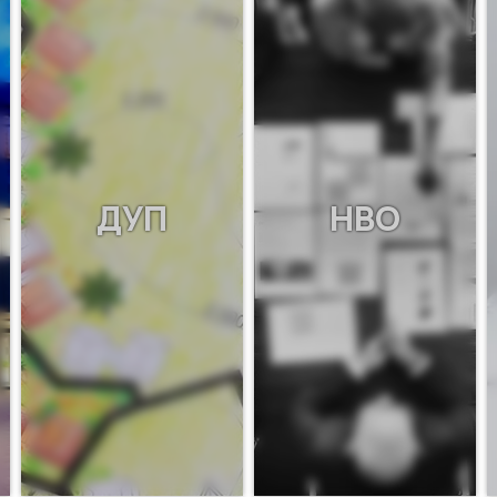
ДУП
НВО