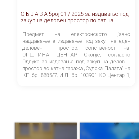
О Б Ј А В А брoj 01 / 2026 за издавање под
закуп на деловен простор по пат на
ЕЛЕКТРОНСКО ЈАВНО НАДДАВАЊЕ
Предмет на електронското јавно
наддавање е издавање под закуп на еден
деловен простор, сопственост на
ОПШТИНА ЦЕНТАР Скопје, согласно
Одлука за издавање под закуп на деловен
простор во катна гаража „Судска Палата” на
КП бр. 8885/7, И.Л. бр. 103901 КО Центар 1,
донесена од страна на Советот на
ОПШТИНА ЦЕНТАР Скопје Скопје
(„Службен гласник на Општина Центар
Скопје” број 9/2026), за времетраење од 3
(три) години од денот на потпишувањето на
Договорот за закуп со најповолниот
понудувач.