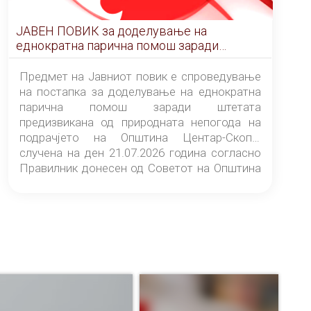
ЈАВЕН ПОВИК за доделување на
еднократна парична помош заради
штетата предизвикана од природната
непогода на подрачјето на Општина
Предмет на Јавниот повик е спроведување
Центар-Скопје случена на ден 21.07.2026
на постапка за доделување на еднократна
година
парична помош заради штетата
предизвикана од природната непогода на
подрачјето на Општина Центар-Скопје
случена на ден 21.07.2026 година согласно
Правилник донесен од Советот на Општина
Центар-Скопје („Службен гласник на
Општина Центар-Скопје“ број 9/26).