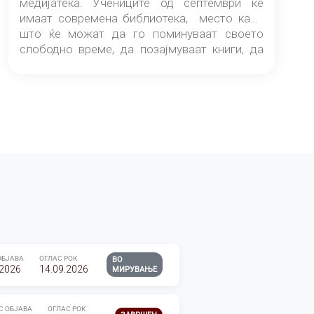
медијатека. Учениците од септември ќе
имаат современа библиотека, место каде
што ќе можат да го поминуваат своето
слободно време, да позајмуваат книги, да
читаат и да разменуваат идеи.
ОБЈАВА
ОГЛАС РОК
ВО
.2026
14.09.2026
МИРУВАЊЕ
С ОБЈАВА
ОГЛАС РОК