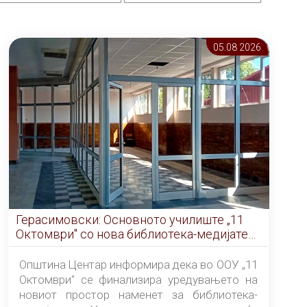
05.08 2026
Герасимовски: Основното училиште „11
Октомври" со нова библиотека-медијатека
од септември
Општина Центар информира дека во ООУ „11
Октомври" се финализира уредувањето на
новиот простор наменет за библиотека-