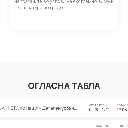
на граѓаните во услови на екстремно високи
температури во градот.
ОГЛАСНА ТАБЛА
ОГЛАС БРОЈ
ОГЛАС 
ЈАВНА ПРЕЗЕНТАЦИЈА И ЈАВНА АНКЕТА по Нацрт- Детален урбанистички план Градска четврт Ј 05- Барутана, Општина Центар- Скопје, плански период 2025-2030
09-2501/11
13.08
ОГЛАС БРОЈ
ОГЛА