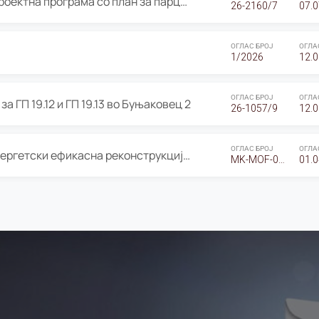
ОГЛАС за Јавно излагање на Проектна програма со план за парцелација за Урбанистички проект со план за парцелација за спојување на ГП 20.12 и ГП 20.37 од Изменување и дополнување на Детален урбанистички план Буњаковец 2, Општина Центар – Скопје
26-2160/7
07.0
ОГЛАС БРОЈ
ОГЛА
1/2026
12.0
ОГЛАС БРОЈ
ОГЛА
а ГП 19.12 и ГП 19.13 во Буњаковец 2
26-1057/9
12.0
ОГЛАС БРОЈ
ОГЛА
Оглас за Барање понуди за “Енергетски ефикасна реконструкција на објектот ООУ „Св. Кирил и Методиј"
MK-MOF-01-W-26-RFQ.
01.0