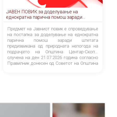
ЈАВЕН ПОВИК за доделување на
еднократна парична помош заради
штетата предизвикана од природната
непогода на подрачјето на Општина
Предмет на Јавниот повик е спроведување
Центар-Скопје случена на ден 21.07.2026
на постапка за доделување на еднократна
година
парична помош заради штетата
предизвикана од природната непогода на
подрачјето на Општина Центар-Скопје
случена на ден 21.07.2026 година согласно
Правилник донесен од Советот на Општина
Центар-Скопје („Службен гласник на
Општина Центар-Скопје“ број 9/26).