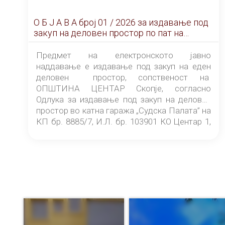
О Б Ј А В А брoj 01 / 2026 за издавање под
закуп на деловен простор по пат на
ЕЛЕКТРОНСКО ЈАВНО НАДДАВАЊЕ
Предмет на електронското јавно
наддавање е издавање под закуп на еден
деловен простор, сопственост на
ОПШТИНА ЦЕНТАР Скопје, согласно
Одлука за издавање под закуп на деловен
простор во катна гаража „Судска Палата” на
КП бр. 8885/7, И.Л. бр. 103901 КО Центар 1,
донесена од страна на Советот на
ОПШТИНА ЦЕНТАР Скопје Скопје
(„Службен гласник на Општина Центар
Скопје” број 9/2026), за времетраење од 3
(три) години од денот на потпишувањето на
Договорот за закуп со најповолниот
понудувач.