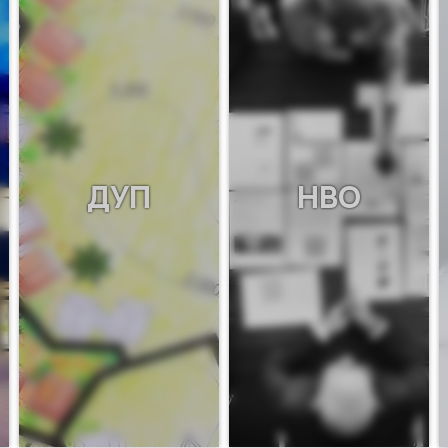
ДУП
НВО