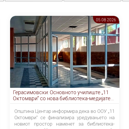
05.08 2026
Герасимовски: Основното училиште „11
Октомври" со нова библиотека-медијатека
од септември
Општина Центар информира дека во ООУ „11
Октомври" се финализира уредувањето на
новиот простор наменет за библиотека-