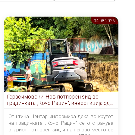
04.08 2026
Герасимовски: Нов потпорен ѕид во
градинката „Кочо Рацин", инвестиција од
5,99 милиони денари
Општина Центар информира дека во кругот
на градинката „Кочо Рацин" се отстранува
стариот потпорен ѕид и на негово место се