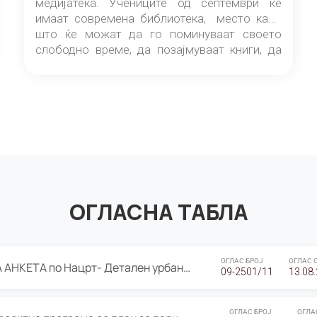
медијатека. Учениците од септември ќе
имаат современа библиотека, место каде
што ќе можат да го поминуваат своето
слободно време, да позајмуваат книги, да
читаат и да разменуваат идеи.
ОГЛАСНА ТАБЛА
ОГЛАС БРОЈ
ОГЛАС 
ЈАВНА ПРЕЗЕНТАЦИЈА И ЈАВНА АНКЕТА по Нацрт- Детален урбанистички план Градска четврт Ј 05- Барутана, Општина Центар- Скопје, плански период 2025-2030
09-2501/11
13.08
ОГЛАС БРОЈ
ОГЛА