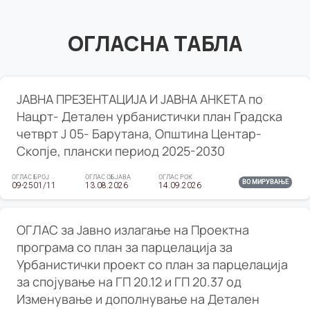
ОГЛАСНА ТАБЛА
ЈАВНА ПРЕЗЕНТАЦИЈА И ЈАВНА АНКЕТА по
Нацрт- Детален урбанистички план Градска
четврт Ј 05- Барутана, Општина Центар-
Скопје, плански период 2025-2030
ОГЛАС БРОЈ
ОГЛАС ОБЈАВА
ОГЛАС РОК
ВО МИРУВАЊЕ
09-2501/11
13.08.2026
14.09.2026
ОГЛАС за Јавно излагање на Проектна
програма со план за парцелација за
Урбанистички проект со план за парцелација
за спојување на ГП 20.12 и ГП 20.37 од
Изменување и дополнување на Детален