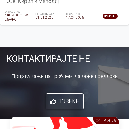
„Св. Кирил и Методиј"
ОГЛАС БРОЈ
ОГЛАС ОБЈАВА
ОГЛАС РОК
MK-MOF-01-W-
ЗАВРШЕН
01.04.2026
17.04.2026
26-RFQ.
КОНТАКТИРАЈТЕ НЕ
Пријавување на проблем, давање предлози
ПОВЕЌЕ
04.08 2026