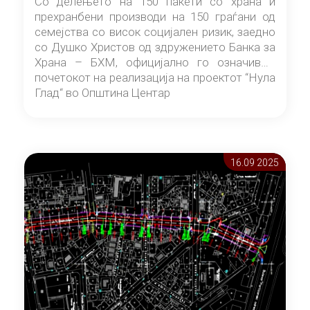
Со делењето на 150 пакети со храна и
прехранбени производи на 150 граѓани од
семејства со висок социјален ризик, заедно
со Душко Христов од здружението Банка за
Храна – БХМ, официјално го означивме
почетокот на реализација на проектот “Нула
Глад“ во Општина Центар
16.09 2025