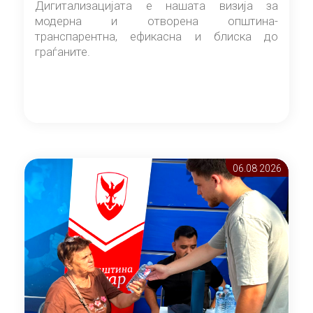
Дигитализацијата е нашата визија за
модерна и отворена општина-
транспарентна, ефикасна и блиска до
граѓаните.
06.08 2026