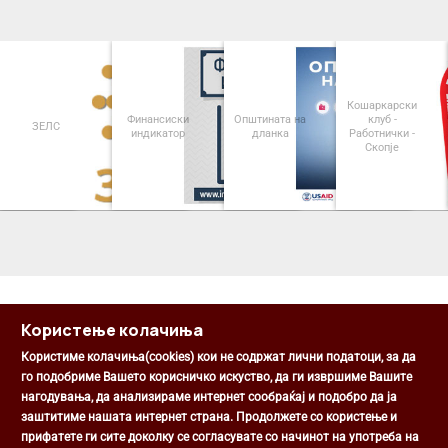
Кошаркарски
Финансиски
Општината на
клуб -
ЗЕЛС
индикатор
дланка
Работнички -
Скопје
<
>
Користење колачиња
Користиме колачиња(cookies) кои не содржат лични податоци, за да
го подобриме Вашето корисничко искуство, да ги извршиме Вашите
нагодувања, да анализираме интернет сообраќај и подобро да ја
Општина Центар
заштитиме нашата интернет страна. Продолжете со користење и
Михаил Цоков бр. 1, Скопје
прифатете ги сите доколку се согласувате со начинот на употреба на