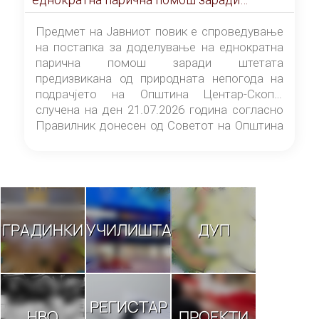
штетата предизвикана од природната
непогода на подрачјето на Општина
Предмет на Јавниот повик е спроведување
Центар-Скопје случена на ден 21.07.2026
на постапка за доделување на еднократна
година
парична помош заради штетата
предизвикана од природната непогода на
подрачјето на Општина Центар-Скопје
случена на ден 21.07.2026 година согласно
Правилник донесен од Советот на Општина
Центар-Скопје („Службен гласник на
Општина Центар-Скопје“ број 9/26).
ГРАДИНКИ
УЧИЛИШТА
ДУП
РЕГИСТАР
НВО
ПРОЕКТИ