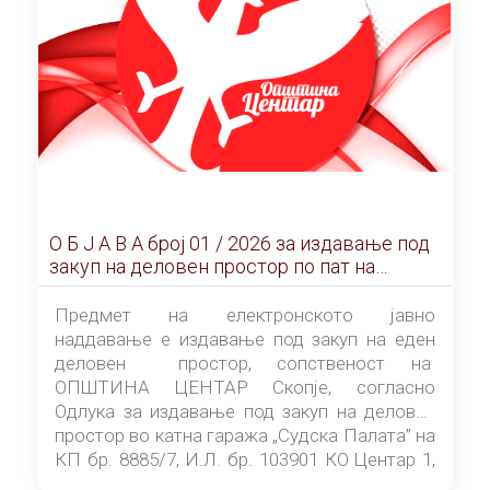
О Б Ј А В А брoj 01 / 2026 за издавање под
закуп на деловен простор по пат на
ЕЛЕКТРОНСКО ЈАВНО НАДДАВАЊЕ
Предмет на електронското јавно
наддавање е издавање под закуп на еден
деловен простор, сопственост на
ОПШТИНА ЦЕНТАР Скопје, согласно
Одлука за издавање под закуп на деловен
простор во катна гаража „Судска Палата” на
КП бр. 8885/7, И.Л. бр. 103901 КО Центар 1,
донесена од страна на Советот на