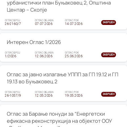
урбанистички план Буњаковец 2, Општина
Центар – Скопје
ОГЛАС БРОЈ
ОГЛАС ОБЈАВА
ОГЛАС РОК
ЗАВРШЕН
26-2160/7
07.07.2026
14.07.2026
Интерен Оглас 1/2026
ОГЛАС БРОЈ
ОГЛАС ОБЈАВА
ОГЛАС РОК
ЗАВРШЕН
1/2026
12.06.2026
25.06.2026
Оглас за јавно излагање УППП за ГП 19.12 и ГП
19.13 во Буњаковец 2
ОГЛАС БРОЈ
ОГЛАС ОБЈАВА
ОГЛАС РОК
ЗАВРШЕН
26-1057/9
12.05.2026
19.05.2026
Оглас за Барање понуди за “Енергетски
ефикасна реконструкција на објектот ООУ