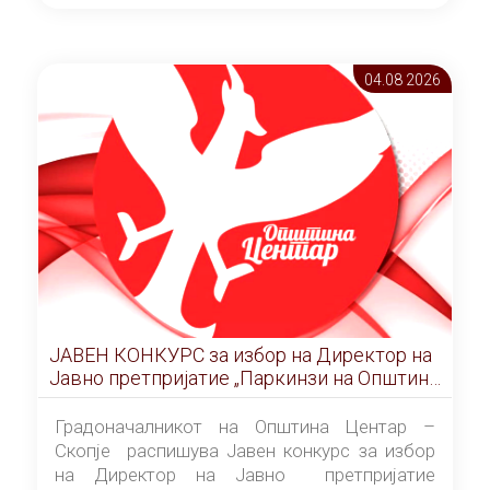
ОПШТИНА ЦЕНТАР Скопје Скопје
(„Службен гласник на Општина Центар
Скопје” број 9/2026), за времетраење од 3
04.08 2026
(три) години од денот на потпишувањето на
Договорот за закуп со најповолниот
понудувач.
ЈАВЕН КОНКУРС за избор на Директор на
Јавно претпријатие „Паркинзи на Општина
Центар“ – Скопје
Градоначалникот на Општина Центар –
Скопје распишува Јавен конкурс за избор
на Директор на Јавно претпријатие