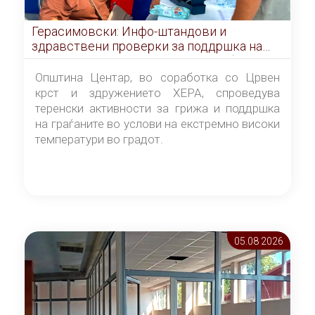
Герасимовски: Инфо-штандови и
здравствени проверки за поддршка на
граѓаните во услови на топлотен бран
Општина Центар, во соработка со Црвен
крст и здружението ХЕРА, спроведува
теренски активности за грижа и поддршка
на граѓаните во услови на екстремно високи
температури во градот.
05.08 2026