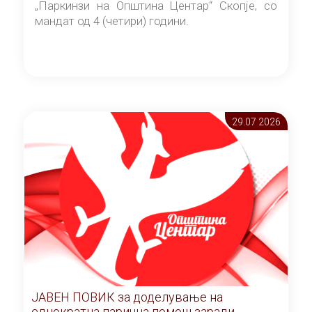
„Паркинзи на Општина Центар“ Скопје, со
мандат од 4 (четири) години.
29.07 2026
ЈАВЕН ПОВИК за доделување на
еднократна парична помош заради