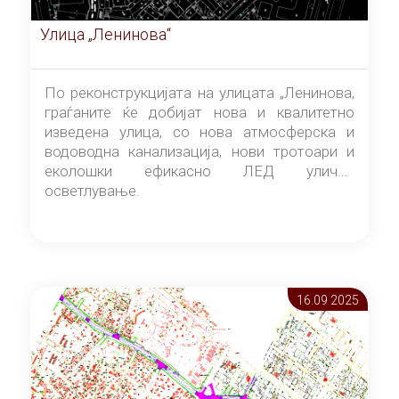
Улица „Ленинова“
По реконструкцијата на улицата „Ленинова,
граѓаните ќе добијат нова и квалитетно
изведена улица, со нова атмосферска и
водоводна канализација, нови тротоари и
еколошки ефикасно ЛЕД улично
осветлување.
16.09 2025