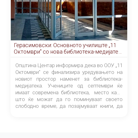
Герасимовски: Основното училиште „11
Октомври" со нова библиотека-медијатека
од септември
Општина Центар информира дека во ООУ „11
Октомври" се финализира уредувањето на
новиот простор наменет за библиотека-
медијатека. Учениците од септември ќе
имаат современа библиотека, место каде
што ќе можат да го поминуваат своето
слободно време, да позајмуваат книги, да
читаат и да разменуваат идеи.