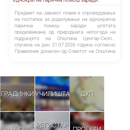
штетата предизвикана од природната
непогода на подрачјето на Општина
Предмет на Јавниот повик е спроведување
Центар-Скопје случена на ден 21.07.2026
на постапка за доделување на еднократна
година
парична помош заради штетата
предизвикана од природната непогода на
подрачјето на Општина Центар-Скопје
случена на ден 21.07.2026 година согласно
Правилник донесен од Советот на Општина
Центар-Скопје („Службен гласник на
Општина Центар-Скопје“ број 9/26).
ГРАДИНКИ
УЧИЛИШТА
ДУП
РЕГИСТАР
НВО
ПРОЕКТИ