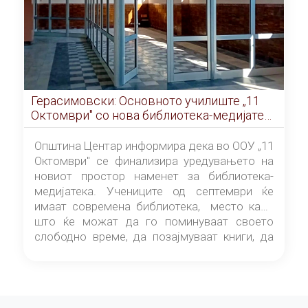
Герасимовски: Основното училиште „11
Октомври" со нова библиотека-медијатека
од септември
Општина Центар информира дека во ООУ „11
Октомври" се финализира уредувањето на
новиот простор наменет за библиотека-
медијатека. Учениците од септември ќе
имаат современа библиотека, место каде
што ќе можат да го поминуваат своето
слободно време, да позајмуваат книги, да
читаат и да разменуваат идеи.