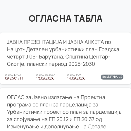
ОГЛАСНА ТАБЛА
ЈАВНА ПРЕЗЕНТАЦИЈА И ЈАВНА АНКЕТА по
Нацрт- Детален урбанистички план Градска
четврт Ј 05- Барутана, Општина Центар-
Скопје, плански период 2025-2030
ОГЛАС БРОЈ
ОГЛАС ОБЈАВА
ОГЛАС РОК
ВО МИРУВАЊЕ
09-2501/11
13.08.2026
14.09.2026
ОГЛАС за Јавно излагање на Проектна
програма со план за парцелација за
Урбанистички проект со план за парцелација
за спојување на ГП 20.12 и ГП 20.37 од
Изменување и дополнување на Детален