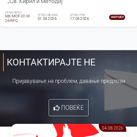
„Св. Кирил и Методиј"
ОГЛАС БРОЈ
ОГЛАС ОБЈАВА
ОГЛАС РОК
MK-MOF-01-W-
ЗАВРШЕН
01.04.2026
17.04.2026
26-RFQ.
КОНТАКТИРАЈТЕ НЕ
Пријавување на проблем, давање предлози
ПОВЕЌЕ
04.08 2026