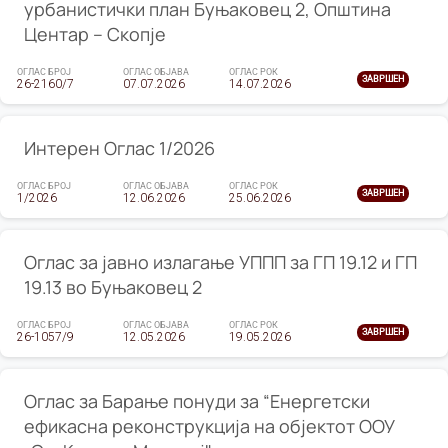
урбанистички план Буњаковец 2, Општина
Центар – Скопје
ОГЛАС БРОЈ
ОГЛАС ОБЈАВА
ОГЛАС РОК
ЗАВРШЕН
26-2160/7
07.07.2026
14.07.2026
Интерен Оглас 1/2026
ОГЛАС БРОЈ
ОГЛАС ОБЈАВА
ОГЛАС РОК
ЗАВРШЕН
1/2026
12.06.2026
25.06.2026
Оглас за јавно излагање УППП за ГП 19.12 и ГП
19.13 во Буњаковец 2
ОГЛАС БРОЈ
ОГЛАС ОБЈАВА
ОГЛАС РОК
ЗАВРШЕН
26-1057/9
12.05.2026
19.05.2026
Оглас за Барање понуди за “Енергетски
ефикасна реконструкција на објектот ООУ