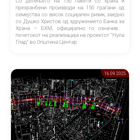
Со делењето на 150 пакети со храна и
прехранбени производи на 150 граѓани од
семејства со висок социјален ризик, заедно
со Душко Христов од здружението Банка за
Храна – БХМ, официјално го означивме
почетокот на реализација на проектот “Нула
Глад“ во Општина Центар
16.09 2025