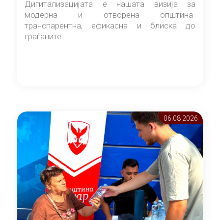
Дигитализацијата е нашата визија за
модерна и отворена општина-
транспарентна, ефикасна и блиска до
граѓаните.
06.08 2026