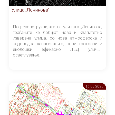
Улица „Ленинова“
По реконструкцијата на улицата „Ленинова,
граѓаните ќе добијат нова и квалитетно
изведена улица, со нова атмосферска и
водоводна канализација, нови тротоари и
еколошки ефикасно ЛЕД улично
осветлување.
16.09 2025