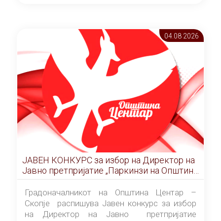
ОПШТИНА ЦЕНТАР Скопје Скопје
(„Службен гласник на Општина Центар
Скопје” број 9/2026), за времетраење од 3
04.08 2026
(три) години од денот на потпишувањето на
Договорот за закуп со најповолниот
понудувач.
ЈАВЕН КОНКУРС за избор на Директор на
Јавно претпријатие „Паркинзи на Општина
Центар“ – Скопје
Градоначалникот на Општина Центар –
Скопје распишува Јавен конкурс за избор
на Директор на Јавно претпријатие