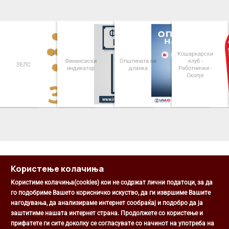
Кошаркарски
Финансиски
Општината на
клуб -
ЗЕЛС
индикатор
дланка
Работнички -
Скопје
<
>
Користење колачиња
Користиме колачиња(cookies) кои не содржат лични податоци, за да
го подобриме Вашето корисничко искуство, да ги извршиме Вашите
нагодувања, да анализираме интернет сообраќај и подобро да ја
Општина Центар
заштитиме нашата интернет страна. Продолжете со користење и
Михаил Цоков бр. 1, Скопје
прифатете ги сите доколку се согласувате со начинот на употреба на