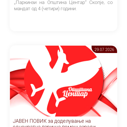
„Паркинзи на Општина Центар“ Скопје, со
мандат од 4 (четири) години.
29.07 2026
ЈАВЕН ПОВИК за доделување на
еднократна парична помош заради