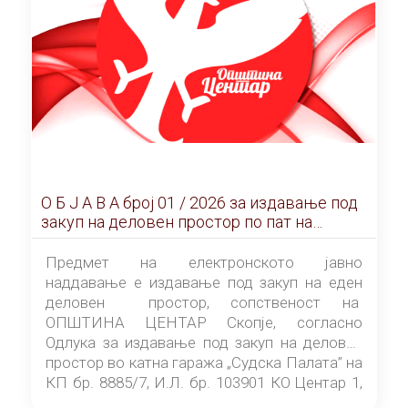
О Б Ј А В А брoj 01 / 2026 за издавање под
закуп на деловен простор по пат на
ЕЛЕКТРОНСКО ЈАВНО НАДДАВАЊЕ
Предмет на електронското јавно
наддавање е издавање под закуп на еден
деловен простор, сопственост на
ОПШТИНА ЦЕНТАР Скопје, согласно
Одлука за издавање под закуп на деловен
простор во катна гаража „Судска Палата” на
КП бр. 8885/7, И.Л. бр. 103901 КО Центар 1,
донесена од страна на Советот на