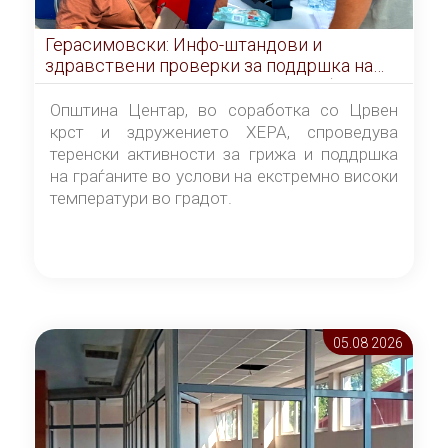
Герасимовски: Инфо-штандови и
здравствени проверки за поддршка на
граѓаните во услови на топлотен бран
Општина Центар, во соработка со Црвен
крст и здружението ХЕРА, спроведува
теренски активности за грижа и поддршка
на граѓаните во услови на екстремно високи
температури во градот.
05.08 2026