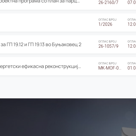
ОГЛАС за Јавно излагање на Проектна програма со план за парцелација за Урбанистички проект со план за парцелација за спојување на ГП 20.12 и ГП 20.37 од Изменување и дополнување на Детален урбанистички план Буњаковец 2, Општина Центар – Скопје
26-2160/7
07.0
ОГЛАС БРОЈ
ОГЛА
1/2026
12.0
ОГЛАС БРОЈ
ОГЛА
а ГП 19.12 и ГП 19.13 во Буњаковец 2
26-1057/9
12.0
ОГЛАС БРОЈ
ОГЛА
Оглас за Барање понуди за “Енергетски ефикасна реконструкција на објектот ООУ „Св. Кирил и Методиј"
MK-MOF-01-W-26-RFQ.
01.0