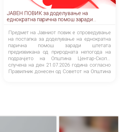
ЈАВЕН ПОВИК за доделување на
еднократна парична помош заради
штетата предизвикана од природната
непогода на подрачјето на Општина
Предмет на Јавниот повик е спроведување
Центар-Скопје случена на ден 21.07.2026
на постапка за доделување на еднократна
година
парична помош заради штетата
предизвикана од природната непогода на
подрачјето на Општина Центар-Скопје
случена на ден 21.07.2026 година согласно
Правилник донесен од Советот на Општина
Центар-Скопје („Службен гласник на
Општина Центар-Скопје“ број 9/26).