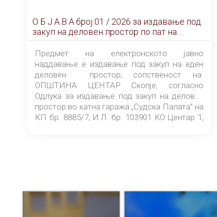
О Б Ј А В А брoj 01 / 2026 за издавање под
закуп на деловен простор по пат на
ЕЛЕКТРОНСКО ЈАВНО НАДДАВАЊЕ
Предмет на електронското јавно
наддавање е издавање под закуп на еден
деловен простор, сопственост на
ОПШТИНА ЦЕНТАР Скопје, согласно
Одлука за издавање под закуп на деловен
простор во катна гаража „Судска Палата” на
КП бр. 8885/7, И.Л. бр. 103901 КО Центар 1,
донесена од страна на Советот на
ОПШТИНА ЦЕНТАР Скопје Скопје
(„Службен гласник на Општина Центар
Скопје” број 9/2026), за времетраење од 3
(три) години од денот на потпишувањето на
Договорот за закуп со најповолниот
понудувач.