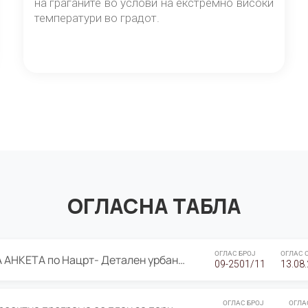
на граѓаните во услови на екстремно високи
температури во градот.
ОГЛАСНА ТАБЛА
ОГЛАС БРОЈ
ОГЛАС 
ЈАВНА ПРЕЗЕНТАЦИЈА И ЈАВНА АНКЕТА по Нацрт- Детален урбанистички план Градска четврт Ј 05- Барутана, Општина Центар- Скопје, плански период 2025-2030
09-2501/11
13.08
ОГЛАС БРОЈ
ОГЛА