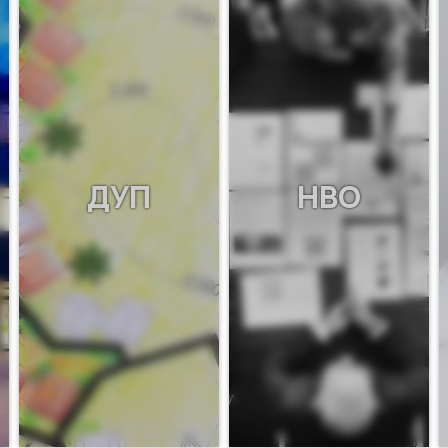
ДУП
НВО