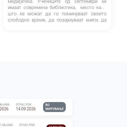
медијатека. Учениците од септември ќе
имаат современа библиотека, место каде
што ќе можат да го поминуваат своето
слободно време, да позајмуваат книги, да
читаат и да разменуваат идеи.
ОБЈАВА
ОГЛАС РОК
ВО
.2026
14.09.2026
МИРУВАЊЕ
С ОБЈАВА
ОГЛАС РОК