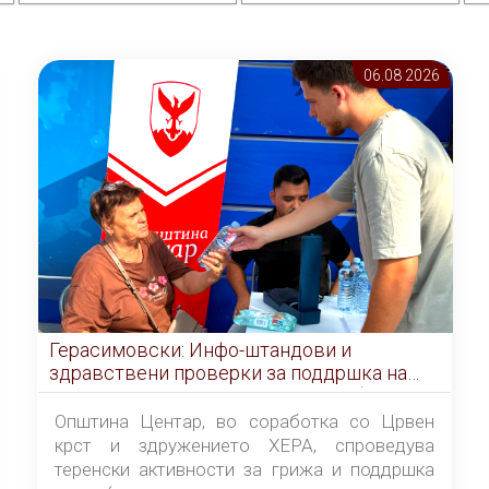
06.08 2026
Герасимовски: Инфо-штандови и
здравствени проверки за поддршка на
граѓаните во услови на топлотен бран
Општина Центар, во соработка со Црвен
крст и здружението ХЕРА, спроведува
теренски активности за грижа и поддршка