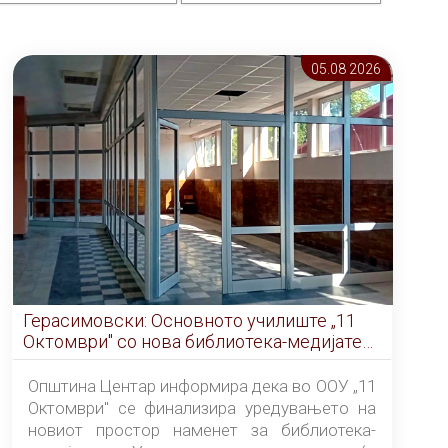
05.08 2026
Герасимовски: Основното училиште „11
Октомври" со нова библиотека-медијатека
од септември
Општина Центар информира дека во ООУ „11
Октомври" се финализира уредувањето на
новиот простор наменет за библиотека-