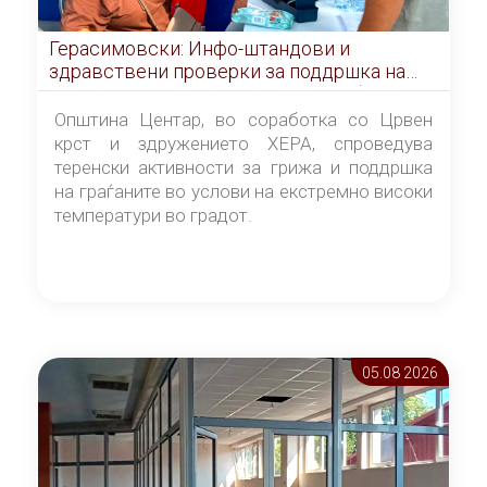
Герасимовски: Инфо-штандови и
здравствени проверки за поддршка на
граѓаните во услови на топлотен бран
Општина Центар, во соработка со Црвен
крст и здружението ХЕРА, спроведува
теренски активности за грижа и поддршка
на граѓаните во услови на екстремно високи
температури во градот.
05.08 2026