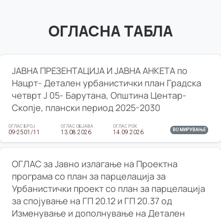
ОГЛАСНА ТАБЛА
ЈАВНА ПРЕЗЕНТАЦИЈА И ЈАВНА АНКЕТА по
Нацрт- Детален урбанистички план Градска
четврт Ј 05- Барутана, Општина Центар-
Скопје, плански период 2025-2030
ОГЛАС БРОЈ
ОГЛАС ОБЈАВА
ОГЛАС РОК
ВО МИРУВАЊЕ
09-2501/11
13.08.2026
14.09.2026
ОГЛАС за Јавно излагање на Проектна
програма со план за парцелација за
Урбанистички проект со план за парцелација
за спојување на ГП 20.12 и ГП 20.37 од
Изменување и дополнување на Детален