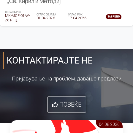
„Св. Кирил и Методиј"
ОГЛАС БРОЈ
ОГЛАС ОБЈАВА
ОГЛАС РОК
MK-MOF-01-W-
ЗАВРШЕН
01.04.2026
17.04.2026
26-RFQ.
КОНТАКТИРАЈТЕ НЕ
Пријавување на проблем, давање предлози
ПОВЕЌЕ
04.08 2026