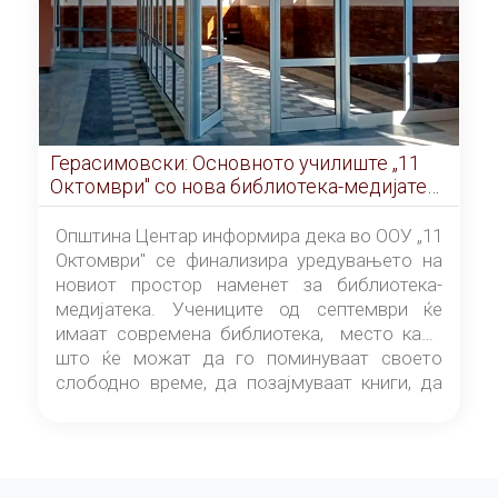
Герасимовски: Основното училиште „11
Октомври" со нова библиотека-медијатека
од септември
Општина Центар информира дека во ООУ „11
Октомври" се финализира уредувањето на
новиот простор наменет за библиотека-
медијатека. Учениците од септември ќе
имаат современа библиотека, место каде
што ќе можат да го поминуваат своето
слободно време, да позајмуваат книги, да
читаат и да разменуваат идеи.