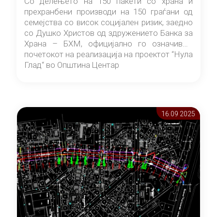
Со делењето на 150 пакети со храна и
прехранбени производи на 150 граѓани од
семејства со висок социјален ризик, заедно
со Душко Христов од здружението Банка за
Храна – БХМ, официјално го означивме
почетокот на реализација на проектот “Нула
Глад“ во Општина Центар
16.09 2025