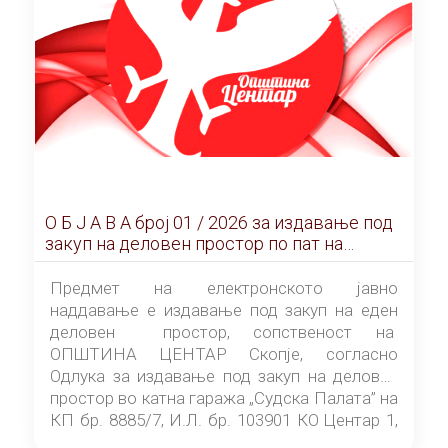
О Б Ј А В А брoj 01 / 2026 за издавање под
закуп на деловен простор по пат на
ЕЛЕКТРОНСКО ЈАВНО НАДДАВАЊЕ
Предмет на електронското јавно
наддавање е издавање под закуп на еден
деловен простор, сопственост на
ОПШТИНА ЦЕНТАР Скопје, согласно
Одлука за издавање под закуп на деловен
простор во катна гаража „Судска Палата” на
КП бр. 8885/7, И.Л. бр. 103901 КО Центар 1,
донесена од страна на Советот на