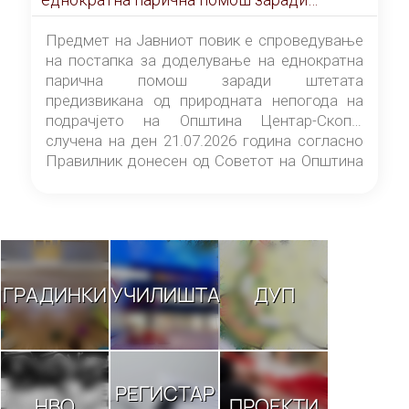
штетата предизвикана од природната
непогода на подрачјето на Општина
Предмет на Јавниот повик е спроведување
Центар-Скопје случена на ден 21.07.2026
на постапка за доделување на еднократна
година
парична помош заради штетата
предизвикана од природната непогода на
подрачјето на Општина Центар-Скопје
случена на ден 21.07.2026 година согласно
Правилник донесен од Советот на Општина
Центар-Скопје („Службен гласник на
Општина Центар-Скопје“ број 9/26).
ГРАДИНКИ
УЧИЛИШТА
ДУП
РЕГИСТАР
НВО
ПРОЕКТИ