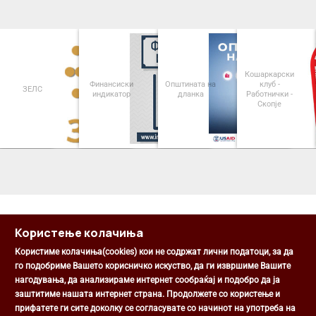
Кошаркарски
Финансиски
Општината на
клуб -
ЗЕЛС
индикатор
дланка
Работнички -
Скопје
<
>
Користење колачиња
Користиме колачиња(cookies) кои не содржат лични податоци, за да
го подобриме Вашето корисничко искуство, да ги извршиме Вашите
нагодувања, да анализираме интернет сообраќај и подобро да ја
Општина Центар
заштитиме нашата интернет страна. Продолжете со користење и
Михаил Цоков бр. 1, Скопје
прифатете ги сите доколку се согласувате со начинот на употреба на