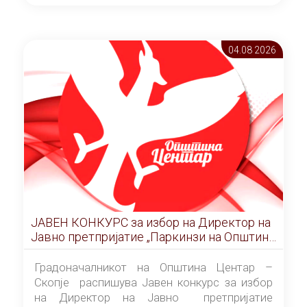
ОПШТИНА ЦЕНТАР Скопје Скопје
(„Службен гласник на Општина Центар
Скопје” број 9/2026), за времетраење од 3
04.08 2026
(три) години од денот на потпишувањето на
Договорот за закуп со најповолниот
понудувач.
ЈАВЕН КОНКУРС за избор на Директор на
Јавно претпријатие „Паркинзи на Општина
Центар“ – Скопје
Градоначалникот на Општина Центар –
Скопје распишува Јавен конкурс за избор
на Директор на Јавно претпријатие