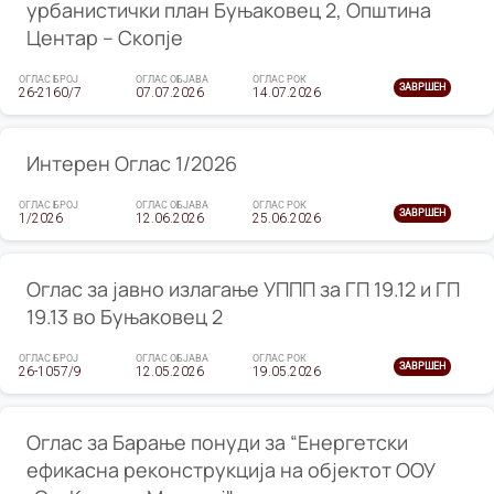
урбанистички план Буњаковец 2, Општина
Центар – Скопје
ОГЛАС БРОЈ
ОГЛАС ОБЈАВА
ОГЛАС РОК
ЗАВРШЕН
26-2160/7
07.07.2026
14.07.2026
Интерен Оглас 1/2026
ОГЛАС БРОЈ
ОГЛАС ОБЈАВА
ОГЛАС РОК
ЗАВРШЕН
1/2026
12.06.2026
25.06.2026
Оглас за јавно излагање УППП за ГП 19.12 и ГП
19.13 во Буњаковец 2
ОГЛАС БРОЈ
ОГЛАС ОБЈАВА
ОГЛАС РОК
ЗАВРШЕН
26-1057/9
12.05.2026
19.05.2026
Оглас за Барање понуди за “Енергетски
ефикасна реконструкција на објектот ООУ