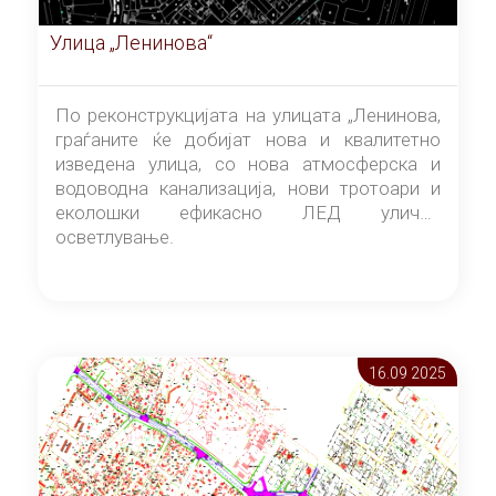
Улица „Ленинова“
По реконструкцијата на улицата „Ленинова,
граѓаните ќе добијат нова и квалитетно
изведена улица, со нова атмосферска и
водоводна канализација, нови тротоари и
еколошки ефикасно ЛЕД улично
осветлување.
16.09 2025