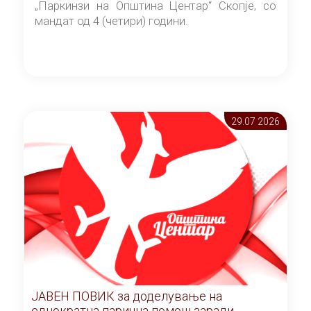
„Паркинзи на Општина Центар“ Скопје, со
мандат од 4 (четири) години.
29.07 2026
ЈАВЕН ПОВИК за доделување на
еднократна парична помош заради