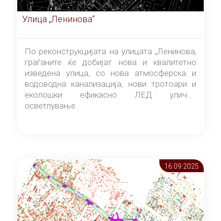
Улица „Ленинова“
По реконструкцијата на улицата „Ленинова,
граѓаните ќе добијат нова и квалитетно
изведена улица, со нова атмосферска и
водоводна канализација, нови тротоари и
еколошки ефикасно ЛЕД улично
осветлување.
16.09 2025