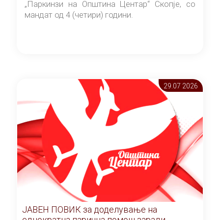
„Паркинзи на Општина Центар“ Скопје, со
мандат од 4 (четири) години.
29.07 2026
ЈАВЕН ПОВИК за доделување на
еднократна парична помош заради