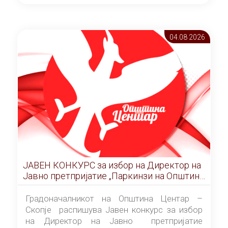
ОПШТИНА ЦЕНТАР Скопје Скопје
(„Службен гласник на Општина Центар
Скопје” број 9/2026), за времетраење од 3
04.08 2026
(три) години од денот на потпишувањето на
Договорот за закуп со најповолниот
понудувач.
ЈАВЕН КОНКУРС за избор на Директор на
Јавно претпријатие „Паркинзи на Општина
Центар“ – Скопје
Градоначалникот на Општина Центар –
Скопје распишува Јавен конкурс за избор
на Директор на Јавно претпријатие