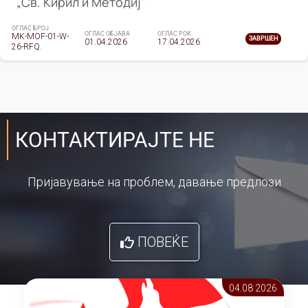
„Св. Кирил и Методиј"
ОГЛАС БРОЈ
ОГЛАС ОБЈАВА
ОГЛАС РОК
MK-MOF-01-W-
ЗАВРШЕН
01.04.2026
17.04.2026
26-RFQ.
КОНТАКТИРАЈТЕ НЕ
Пријавување на проблем, давање предлози
ПОВЕЌЕ
04.08 2026