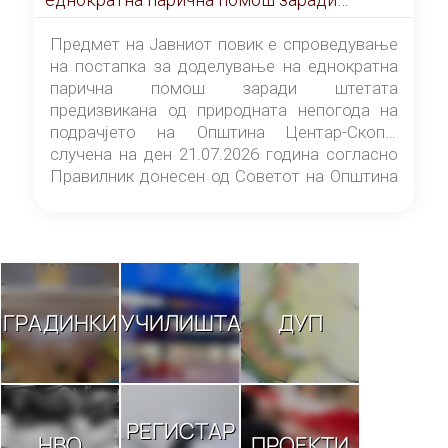
штетата предизвикана од природната
непогода на подрачјето на Општина
Предмет на Јавниот повик е спроведување
Центар-Скопје случена на ден 21.07.2026
на постапка за доделување на еднократна
година
парична помош заради штетата
предизвикана од природната непогода на
подрачјето на Општина Центар-Скопје
случена на ден 21.07.2026 година согласно
Правилник донесен од Советот на Општина
Центар-Скопје („Службен гласник на
Општина Центар-Скопје“ број 9/26).
ГРАДИНКИ
УЧИЛИШТА
ДУП
РЕГИСТАР
НВО
ПРОЕКТИ