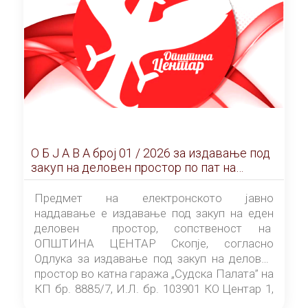
О Б Ј А В А брoj 01 / 2026 за издавање под
закуп на деловен простор по пат на
ЕЛЕКТРОНСКО ЈАВНО НАДДАВАЊЕ
Предмет на електронското јавно
наддавање е издавање под закуп на еден
деловен простор, сопственост на
ОПШТИНА ЦЕНТАР Скопје, согласно
Одлука за издавање под закуп на деловен
простор во катна гаража „Судска Палата” на
КП бр. 8885/7, И.Л. бр. 103901 КО Центар 1,
донесена од страна на Советот на