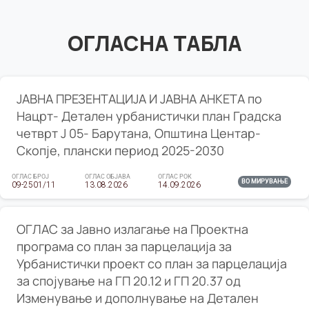
ОГЛАСНА ТАБЛА
ЈАВНА ПРЕЗЕНТАЦИЈА И ЈАВНА АНКЕТА по
Нацрт- Детален урбанистички план Градска
четврт Ј 05- Барутана, Општина Центар-
Скопје, плански период 2025-2030
ОГЛАС БРОЈ
ОГЛАС ОБЈАВА
ОГЛАС РОК
ВО МИРУВАЊЕ
09-2501/11
13.08.2026
14.09.2026
ОГЛАС за Јавно излагање на Проектна
програма со план за парцелација за
Урбанистички проект со план за парцелација
за спојување на ГП 20.12 и ГП 20.37 од
Изменување и дополнување на Детален