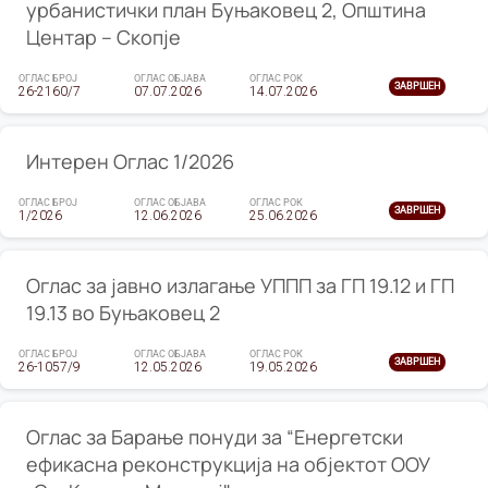
урбанистички план Буњаковец 2, Општина
Центар – Скопје
ОГЛАС БРОЈ
ОГЛАС ОБЈАВА
ОГЛАС РОК
ЗАВРШЕН
26-2160/7
07.07.2026
14.07.2026
Интерен Оглас 1/2026
ОГЛАС БРОЈ
ОГЛАС ОБЈАВА
ОГЛАС РОК
ЗАВРШЕН
1/2026
12.06.2026
25.06.2026
Оглас за јавно излагање УППП за ГП 19.12 и ГП
19.13 во Буњаковец 2
ОГЛАС БРОЈ
ОГЛАС ОБЈАВА
ОГЛАС РОК
ЗАВРШЕН
26-1057/9
12.05.2026
19.05.2026
Оглас за Барање понуди за “Енергетски
ефикасна реконструкција на објектот ООУ