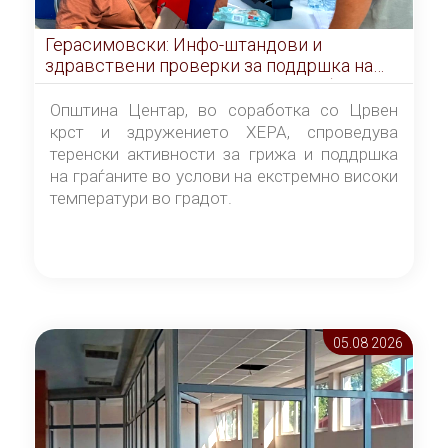
Герасимовски: Инфо-штандови и
здравствени проверки за поддршка на
граѓаните во услови на топлотен бран
Општина Центар, во соработка со Црвен
крст и здружението ХЕРА, спроведува
теренски активности за грижа и поддршка
на граѓаните во услови на екстремно високи
температури во градот.
05.08 2026