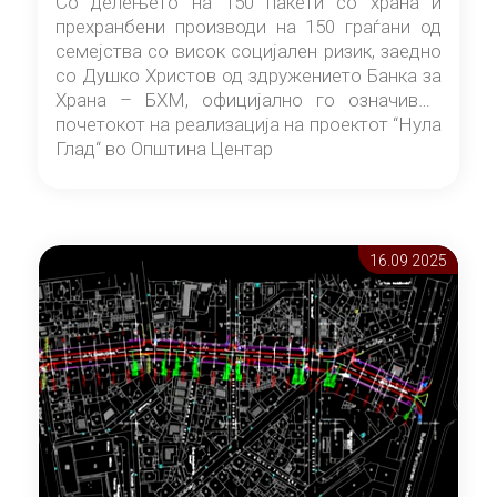
Со делењето на 150 пакети со храна и
прехранбени производи на 150 граѓани од
семејства со висок социјален ризик, заедно
со Душко Христов од здружението Банка за
Храна – БХМ, официјално го означивме
почетокот на реализација на проектот “Нула
Глад“ во Општина Центар
16.09 2025