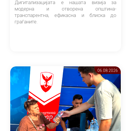
Дигитализацијата е нашата визија за
модерна и отворена општина-
транспарентна, ефикасна и блиска до
граѓаните.
06.08 2026