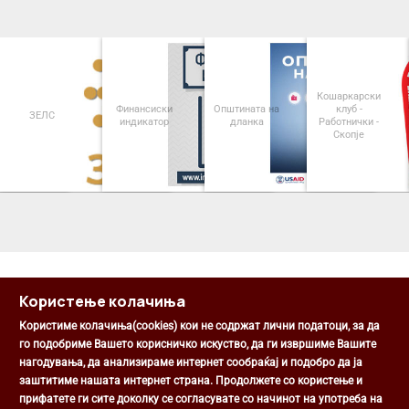
Кошаркарски
Финансиски
Општината на
клуб -
ЗЕЛС
индикатор
дланка
Работнички -
Скопје
<
>
Користење колачиња
Користиме колачиња(cookies) кои не содржат лични податоци, за да
го подобриме Вашето корисничко искуство, да ги извршиме Вашите
нагодувања, да анализираме интернет сообраќај и подобро да ја
Општина Центар
заштитиме нашата интернет страна. Продолжете со користење и
Михаил Цоков бр. 1, Скопје
прифатете ги сите доколку се согласувате со начинот на употреба на