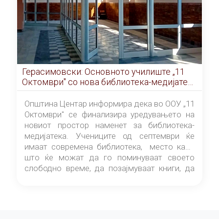
Герасимовски: Основното училиште „11
Октомври" со нова библиотека-медијатека
од септември
Општина Центар информира дека во ООУ „11
Октомври" се финализира уредувањето на
новиот простор наменет за библиотека-
медијатека. Учениците од септември ќе
имаат современа библиотека, место каде
што ќе можат да го поминуваат своето
слободно време, да позајмуваат книги, да
читаат и да разменуваат идеи.