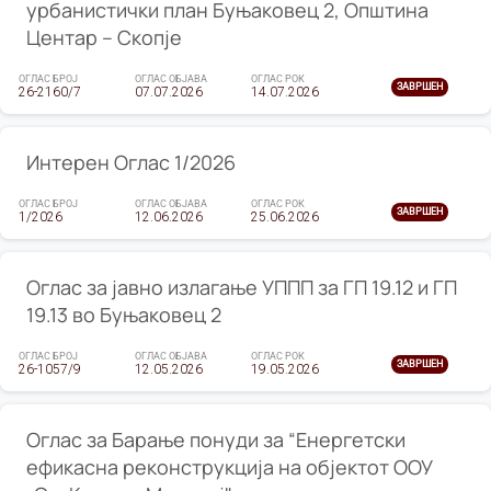
урбанистички план Буњаковец 2, Општина
Центар – Скопје
ОГЛАС БРОЈ
ОГЛАС ОБЈАВА
ОГЛАС РОК
ЗАВРШЕН
26-2160/7
07.07.2026
14.07.2026
Интерен Оглас 1/2026
ОГЛАС БРОЈ
ОГЛАС ОБЈАВА
ОГЛАС РОК
ЗАВРШЕН
1/2026
12.06.2026
25.06.2026
Оглас за јавно излагање УППП за ГП 19.12 и ГП
19.13 во Буњаковец 2
ОГЛАС БРОЈ
ОГЛАС ОБЈАВА
ОГЛАС РОК
ЗАВРШЕН
26-1057/9
12.05.2026
19.05.2026
Оглас за Барање понуди за “Енергетски
ефикасна реконструкција на објектот ООУ