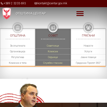
Skip to main content
+389 2 3203 693
kontakt@centar.gov.mk
ОПШТИНА ЦЕНТАР
Toggle menu
ОПШТИНА
СОВЕТ
ГРАЃАНИ
За општината
Советници
Новости
Организација
Комисии
Услуги
Регулатива
Седници
Јавни повици
Комисии и тела
Службен гласник
Градинка Пролет 360°