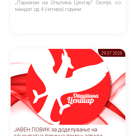
„Паркинзи на Општина Центар“ Скопје, со
мандат од 4 (четири) години.
29.07 2026
ЈАВЕН ПОВИК за доделување на
еднократна парична помош заради