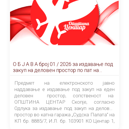
О Б Ј А В А брoj 01 / 2026 за издавање под
закуп на деловен простор по пат на
ЕЛЕКТРОНСКО ЈАВНО НАДДАВАЊЕ
Предмет на електронското јавно
наддавање е издавање под закуп на еден
деловен простор, сопственост на
ОПШТИНА ЦЕНТАР Скопје, согласно
Одлука за издавање под закуп на деловен
простор во катна гаража „Судска Палата” на
КП бр. 8885/7, И.Л. бр. 103901 КО Центар 1,
донесена од страна на Советот на