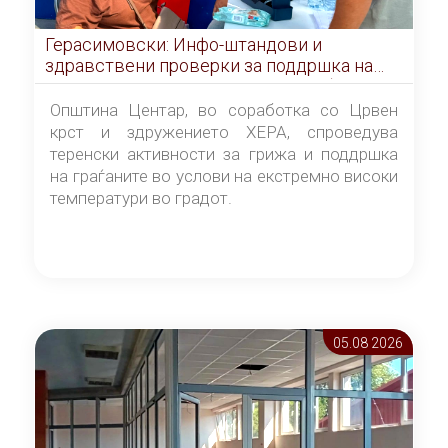
Герасимовски: Инфо-штандови и
здравствени проверки за поддршка на
граѓаните во услови на топлотен бран
Општина Центар, во соработка со Црвен
крст и здружението ХЕРА, спроведува
теренски активности за грижа и поддршка
на граѓаните во услови на екстремно високи
температури во градот.
05.08 2026