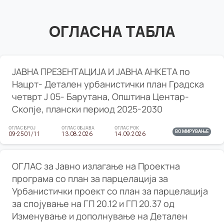
ОГЛАСНА ТАБЛА
ЈАВНА ПРЕЗЕНТАЦИЈА И ЈАВНА АНКЕТА по
Нацрт- Детален урбанистички план Градска
четврт Ј 05- Барутана, Општина Центар-
Скопје, плански период 2025-2030
ОГЛАС БРОЈ
ОГЛАС ОБЈАВА
ОГЛАС РОК
ВО МИРУВАЊЕ
09-2501/11
13.08.2026
14.09.2026
ОГЛАС за Јавно излагање на Проектна
програма со план за парцелација за
Урбанистички проект со план за парцелација
за спојување на ГП 20.12 и ГП 20.37 од
Изменување и дополнување на Детален