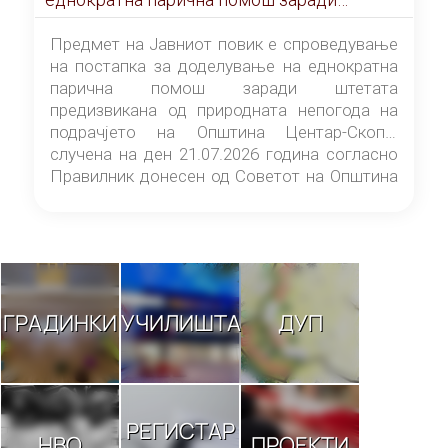
штетата предизвикана од природната
непогода на подрачјето на Општина
Предмет на Јавниот повик е спроведување
Центар-Скопје случена на ден 21.07.2026
на постапка за доделување на еднократна
година
парична помош заради штетата
предизвикана од природната непогода на
подрачјето на Општина Центар-Скопје
случена на ден 21.07.2026 година согласно
Правилник донесен од Советот на Општина
Центар-Скопје („Службен гласник на
Општина Центар-Скопје“ број 9/26).
ГРАДИНКИ
УЧИЛИШТА
ДУП
РЕГИСТАР
НВО
ПРОЕКТИ