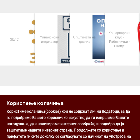
Кошаркарски
Финансиски
Општината на
клуб -
ЗЕЛС
индикатор
дланка
Работнички -
Скопје
<
>
Користење колачиња
Користиме колачиња(cookies) кои не содржат лични податоци, за да
го подобриме Вашето корисничко искуство, да ги извршиме Вашите
нагодувања, да анализираме интернет сообраќај и подобро да ја
Општина Центар
заштитиме нашата интернет страна. Продолжете со користење и
Михаил Цоков бр. 1, Скопје
прифатете ги сите доколку се согласувате со начинот на употреба на