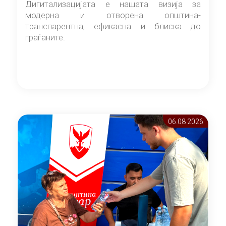
Дигитализацијата е нашата визија за
модерна и отворена општина-
транспарентна, ефикасна и блиска до
граѓаните.
06.08 2026