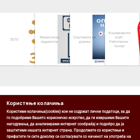
Кошаркарски
Финансиски
Општината на
клуб -
ЗЕЛС
индикатор
дланка
Работнички -
Скопје
<
>
Користење колачиња
Користиме колачиња(cookies) кои не содржат лични податоци, за да
го подобриме Вашето корисничко искуство, да ги извршиме Вашите
нагодувања, да анализираме интернет сообраќај и подобро да ја
Општина Центар
заштитиме нашата интернет страна. Продолжете со користење и
Михаил Цоков бр. 1, Скопје
прифатете ги сите доколку се согласувате со начинот на употреба на