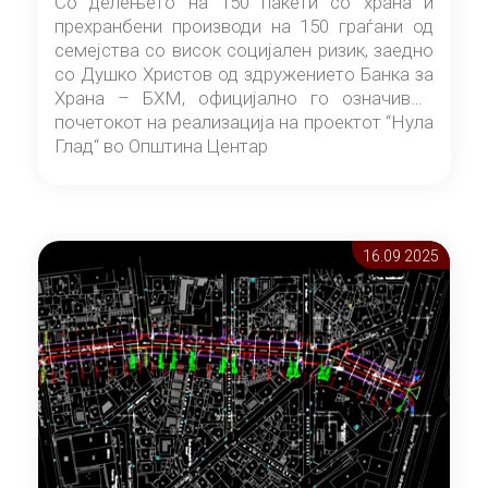
Со делењето на 150 пакети со храна и
прехранбени производи на 150 граѓани од
семејства со висок социјален ризик, заедно
со Душко Христов од здружението Банка за
Храна – БХМ, официјално го означивме
почетокот на реализација на проектот “Нула
Глад“ во Општина Центар
16.09 2025