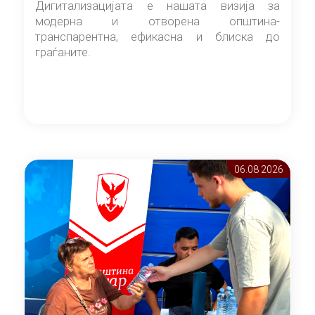
Дигитализацијата е нашата визија за
модерна и отворена општина-
транспарентна, ефикасна и блиска до
граѓаните.
06.08 2026