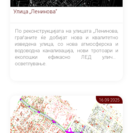
Улица „Ленинова“
По реконструкцијата на улицата „Ленинова,
граѓаните ќе добијат нова и квалитетно
изведена улица, со нова атмосферска и
водоводна канализација, нови тротоари и
еколошки ефикасно ЛЕД улично
осветлување.
16.09 2025