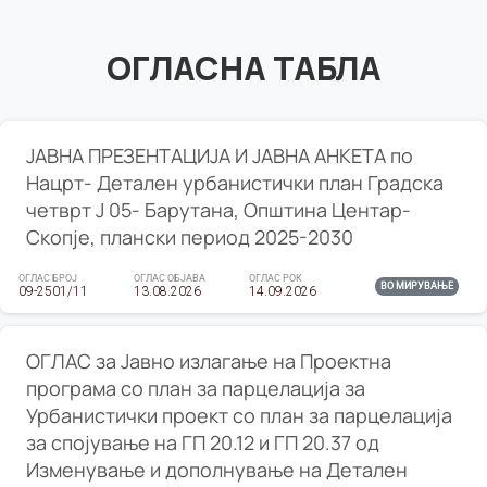
ОГЛАСНА ТАБЛА
ЈАВНА ПРЕЗЕНТАЦИЈА И ЈАВНА АНКЕТА по
Нацрт- Детален урбанистички план Градска
четврт Ј 05- Барутана, Општина Центар-
Скопје, плански период 2025-2030
ОГЛАС БРОЈ
ОГЛАС ОБЈАВА
ОГЛАС РОК
ВО МИРУВАЊЕ
09-2501/11
13.08.2026
14.09.2026
ОГЛАС за Јавно излагање на Проектна
програма со план за парцелација за
Урбанистички проект со план за парцелација
за спојување на ГП 20.12 и ГП 20.37 од
Изменување и дополнување на Детален