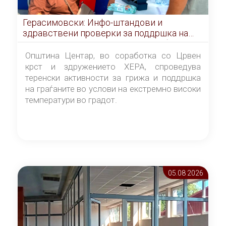
Герасимовски: Инфо-штандови и
здравствени проверки за поддршка на
граѓаните во услови на топлотен бран
Општина Центар, во соработка со Црвен
крст и здружението ХЕРА, спроведува
теренски активности за грижа и поддршка
на граѓаните во услови на екстремно високи
температури во градот.
05.08 2026