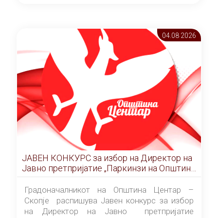
ОПШТИНА ЦЕНТАР Скопје Скопје
(„Службен гласник на Општина Центар
Скопје” број 9/2026), за времетраење од 3
04.08 2026
(три) години од денот на потпишувањето на
Договорот за закуп со најповолниот
понудувач.
ЈАВЕН КОНКУРС за избор на Директор на
Јавно претпријатие „Паркинзи на Општина
Центар“ – Скопје
Градоначалникот на Општина Центар –
Скопје распишува Јавен конкурс за избор
на Директор на Јавно претпријатие