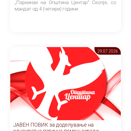
„Паркинзи на Општина Центар“ Скопје, со
мандат од 4 (четири) години.
29.07 2026
ЈАВЕН ПОВИК за доделување на
еднократна парична помош заради