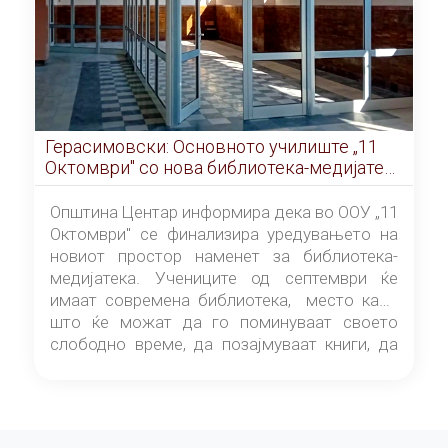
Герасимовски: Основното училиште „11
Октомври" со нова библиотека-медијатека
од септември
Општина Центар информира дека во ООУ „11
Октомври" се финализира уредувањето на
новиот простор наменет за библиотека-
медијатека. Учениците од септември ќе
имаат современа библиотека, место каде
што ќе можат да го поминуваат своето
слободно време, да позајмуваат книги, да
читаат и да разменуваат идеи.