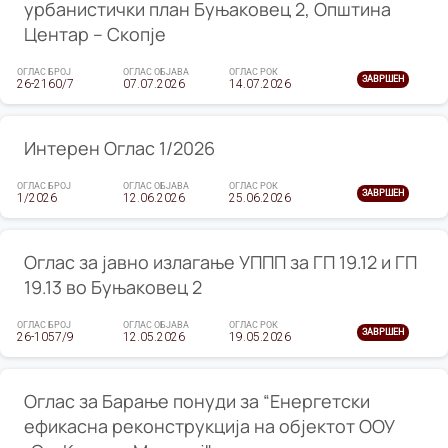
урбанистички план Буњаковец 2, Општина
Центар – Скопје
ОГЛАС БРОЈ
ОГЛАС ОБЈАВА
ОГЛАС РОК
ЗАВРШЕН
26-2160/7
07.07.2026
14.07.2026
Интерен Оглас 1/2026
ОГЛАС БРОЈ
ОГЛАС ОБЈАВА
ОГЛАС РОК
ЗАВРШЕН
1/2026
12.06.2026
25.06.2026
Оглас за јавно излагање УППП за ГП 19.12 и ГП
19.13 во Буњаковец 2
ОГЛАС БРОЈ
ОГЛАС ОБЈАВА
ОГЛАС РОК
ЗАВРШЕН
26-1057/9
12.05.2026
19.05.2026
Оглас за Барање понуди за “Енергетски
ефикасна реконструкција на објектот ООУ