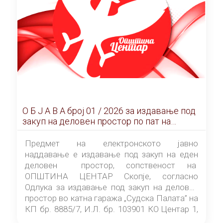
О Б Ј А В А брoj 01 / 2026 за издавање под
закуп на деловен простор по пат на
ЕЛЕКТРОНСКО ЈАВНО НАДДАВАЊЕ
Предмет на електронското јавно
наддавање е издавање под закуп на еден
деловен простор, сопственост на
ОПШТИНА ЦЕНТАР Скопје, согласно
Одлука за издавање под закуп на деловен
простор во катна гаража „Судска Палата” на
КП бр. 8885/7, И.Л. бр. 103901 КО Центар 1,
донесена од страна на Советот на