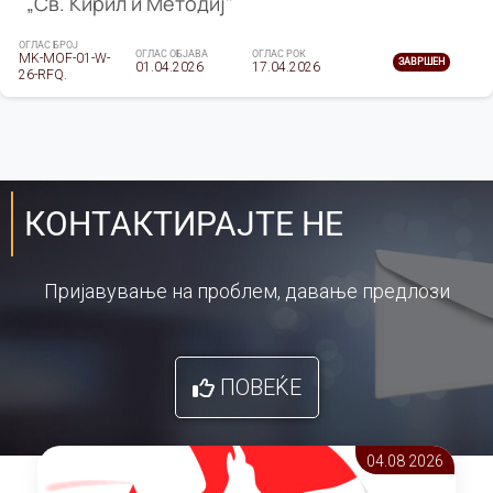
„Св. Кирил и Методиј"
ОГЛАС БРОЈ
ОГЛАС ОБЈАВА
ОГЛАС РОК
MK-MOF-01-W-
ЗАВРШЕН
01.04.2026
17.04.2026
26-RFQ.
КОНТАКТИРАЈТЕ НЕ
Пријавување на проблем, давање предлози
ПОВЕЌЕ
04.08 2026