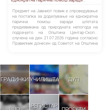
штетата предизвикана од природната
непогода на подрачјето на Општина
Предмет на Јавниот повик е спроведување
Центар-Скопје случена на ден 21.07.2026
на постапка за доделување на еднократна
година
парична помош заради штетата
предизвикана од природната непогода на
подрачјето на Општина Центар-Скопје
случена на ден 21.07.2026 година согласно
Правилник донесен од Советот на Општина
Центар-Скопје („Службен гласник на
Општина Центар-Скопје“ број 9/26).
ГРАДИНКИ
УЧИЛИШТА
ДУП
РЕГИСТАР
НВО
ПРОЕКТИ