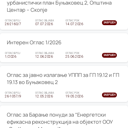
урбанистички план Буњаковец 2, Општина
Центар – Скопје
ОГЛАС БРОЈ
ОГЛАС ОБЈАВА
ОГЛАС РОК
ЗАВРШЕН
26-2160/7
07.07.2026
14.07.2026
Интерен Оглас 1/2026
ОГЛАС БРОЈ
ОГЛАС ОБЈАВА
ОГЛАС РОК
ЗАВРШЕН
1/2026
12.06.2026
25.06.2026
Оглас за јавно излагање УППП за ГП 19.12 и ГП
19.13 во Буњаковец 2
ОГЛАС БРОЈ
ОГЛАС ОБЈАВА
ОГЛАС РОК
ЗАВРШЕН
26-1057/9
12.05.2026
19.05.2026
Оглас за Барање понуди за “Енергетски
ефикасна реконструкција на објектот ООУ