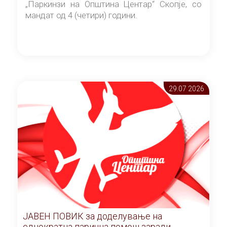
„Паркинзи на Општина Центар“ Скопје, со
мандат од 4 (четири) години.
29.07 2026
ЈАВЕН ПОВИК за доделување на
еднократна парична помош заради