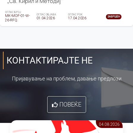
„Св. Кирил и Методиј"
ОГЛАС БРОЈ
ОГЛАС ОБЈАВА
ОГЛАС РОК
MK-MOF-01-W-
ЗАВРШЕН
01.04.2026
17.04.2026
26-RFQ.
КОНТАКТИРАЈТЕ НЕ
Пријавување на проблем, давање предлози
ПОВЕЌЕ
04.08 2026