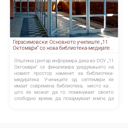
Герасимовски: Основното училиште „11
Октомври" со нова библиотека-медијатека
од септември
Општина Центар информира дека во ООУ „11
Октомври" се финализира уредувањето на
новиот простор наменет за библиотека-
медијатека. Учениците од септември ќе
имаат современа библиотека, место каде
што ќе можат да го поминуваат своето
слободно време, да позајмуваат книги, да
читаат и да разменуваат идеи.