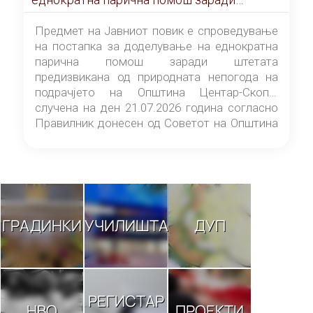
штетата предизвикана од природната
непогода на подрачјето на Општина
Предмет на Јавниот повик е спроведување
Центар-Скопје случена на ден 21.07.2026
на постапка за доделување на еднократна
година
парична помош заради штетата
предизвикана од природната непогода на
подрачјето на Општина Центар-Скопје
случена на ден 21.07.2026 година согласно
Правилник донесен од Советот на Општина
Центар-Скопје („Службен гласник на
Општина Центар-Скопје“ број 9/26).
ГРАДИНКИ
УЧИЛИШТА
ДУП
РЕГИСТАР
НВО
ПРОЕКТИ