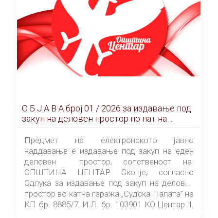
О Б Ј А В А брoj 01 / 2026 за издавање под
закуп на деловен простор по пат на
ЕЛЕКТРОНСКО ЈАВНО НАДДАВАЊЕ
Предмет на електронското јавно
наддавање е издавање под закуп на еден
деловен простор, сопственост на
ОПШТИНА ЦЕНТАР Скопје, согласно
Одлука за издавање под закуп на деловен
простор во катна гаража „Судска Палата” на
КП бр. 8885/7, И.Л. бр. 103901 КО Центар 1,
донесена од страна на Советот на