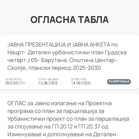
ОГЛАСНА ТАБЛА
ЈАВНА ПРЕЗЕНТАЦИЈА И ЈАВНА АНКЕТА по
Нацрт- Детален урбанистички план Градска
четврт Ј 05- Барутана, Општина Центар-
Скопје, плански период 2025-2030
ОГЛАС БРОЈ
ОГЛАС ОБЈАВА
ОГЛАС РОК
ВО МИРУВАЊЕ
09-2501/11
13.08.2026
14.09.2026
ОГЛАС за Јавно излагање на Проектна
програма со план за парцелација за
Урбанистички проект со план за парцелација
за спојување на ГП 20.12 и ГП 20.37 од
Изменување и дополнување на Детален