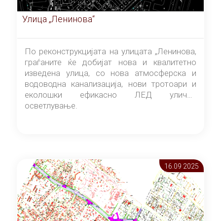
Улица „Ленинова“
По реконструкцијата на улицата „Ленинова,
граѓаните ќе добијат нова и квалитетно
изведена улица, со нова атмосферска и
водоводна канализација, нови тротоари и
еколошки ефикасно ЛЕД улично
осветлување.
16.09 2025