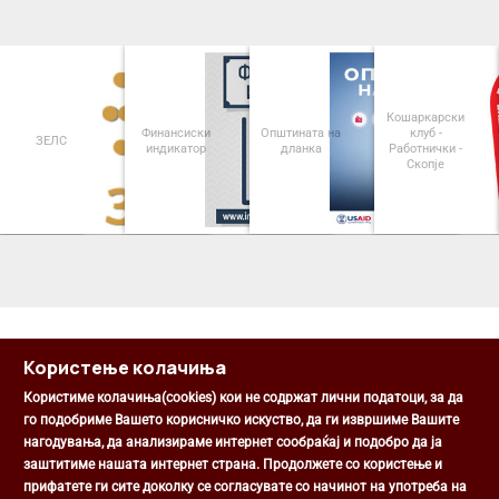
Кошаркарски
Финансиски
Општината на
клуб -
ЗЕЛС
индикатор
дланка
Работнички -
О
Скопје
<
>
Користење колачиња
Користиме колачиња(cookies) кои не содржат лични податоци, за да
го подобриме Вашето корисничко искуство, да ги извршиме Вашите
нагодувања, да анализираме интернет сообраќај и подобро да ја
Општина Центар
заштитиме нашата интернет страна. Продолжете со користење и
Михаил Цоков бр. 1, Скопје
прифатете ги сите доколку се согласувате со начинот на употреба на