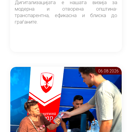
Дигитализацијата е нашата визија за
модерна и отворена општина-
транспарентна, ефикасна и блиска до
граѓаните.
06.08 2026