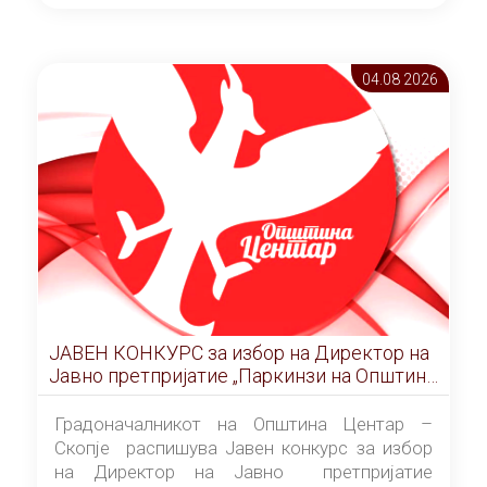
ОПШТИНА ЦЕНТАР Скопје Скопје
(„Службен гласник на Општина Центар
Скопје” број 9/2026), за времетраење од 3
04.08 2026
(три) години од денот на потпишувањето на
Договорот за закуп со најповолниот
понудувач.
ЈАВЕН КОНКУРС за избор на Директор на
Јавно претпријатие „Паркинзи на Општина
Центар“ – Скопје
Градоначалникот на Општина Центар –
Скопје распишува Јавен конкурс за избор
на Директор на Јавно претпријатие