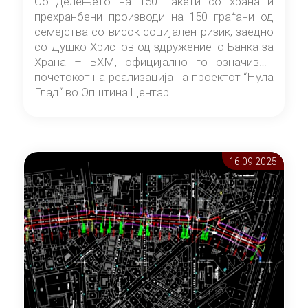
Со делењето на 150 пакети со храна и
прехранбени производи на 150 граѓани од
семејства со висок социјален ризик, заедно
со Душко Христов од здружението Банка за
Храна – БХМ, официјално го означивме
почетокот на реализација на проектот “Нула
Глад“ во Општина Центар
16.09 2025