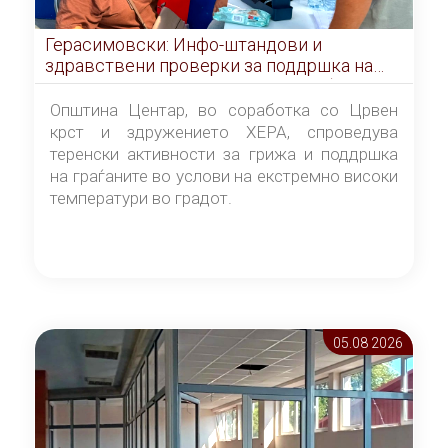
Герасимовски: Инфо-штандови и
здравствени проверки за поддршка на
граѓаните во услови на топлотен бран
Општина Центар, во соработка со Црвен
крст и здружението ХЕРА, спроведува
теренски активности за грижа и поддршка
на граѓаните во услови на екстремно високи
температури во градот.
05.08 2026