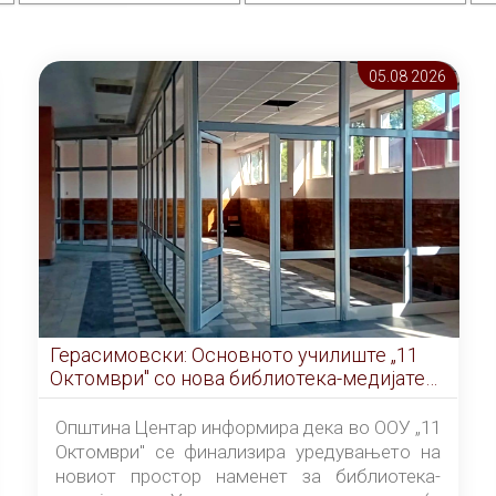
05.08 2026
Герасимовски: Основното училиште „11
Октомври" со нова библиотека-медијатека
од септември
Општина Центар информира дека во ООУ „11
Октомври" се финализира уредувањето на
новиот простор наменет за библиотека-