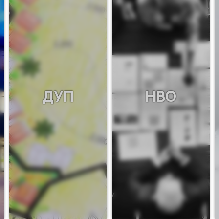
ДУП
НВО