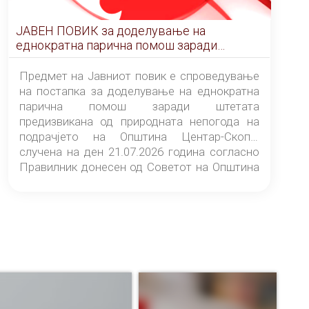
ЈАВЕН ПОВИК за доделување на
еднократна парична помош заради
штетата предизвикана од природната
непогода на подрачјето на Општина
Предмет на Јавниот повик е спроведување
Центар-Скопје случена на ден 21.07.2026
на постапка за доделување на еднократна
година
парична помош заради штетата
предизвикана од природната непогода на
подрачјето на Општина Центар-Скопје
случена на ден 21.07.2026 година согласно
Правилник донесен од Советот на Општина
Центар-Скопје („Службен гласник на
Општина Центар-Скопје“ број 9/26).