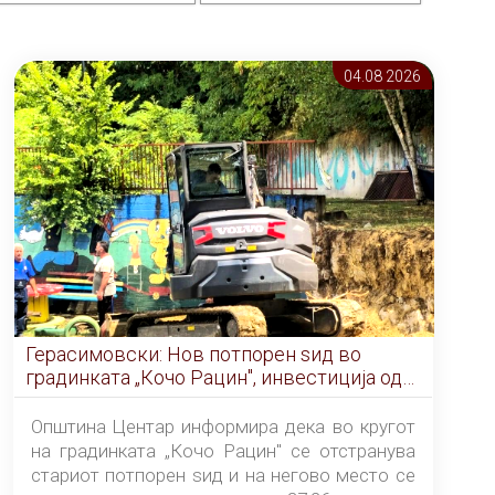
04.08 2026
Герасимовски: Нов потпорен ѕид во
градинката „Кочо Рацин", инвестиција од
5,99 милиони денари
Општина Центар информира дека во кругот
на градинката „Кочо Рацин" се отстранува
стариот потпорен ѕид и на негово место се