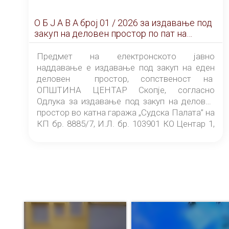
О Б Ј А В А брoj 01 / 2026 за издавање под
закуп на деловен простор по пат на
ЕЛЕКТРОНСКО ЈАВНО НАДДАВАЊЕ
Предмет на електронското јавно
наддавање е издавање под закуп на еден
деловен простор, сопственост на
ОПШТИНА ЦЕНТАР Скопје, согласно
Одлука за издавање под закуп на деловен
простор во катна гаража „Судска Палата” на
КП бр. 8885/7, И.Л. бр. 103901 КО Центар 1,
донесена од страна на Советот на
ОПШТИНА ЦЕНТАР Скопје Скопје
(„Службен гласник на Општина Центар
Скопје” број 9/2026), за времетраење од 3
(три) години од денот на потпишувањето на
Договорот за закуп со најповолниот
понудувач.