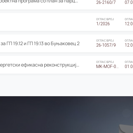
ОГЛАС за Јавно излагање на Проектна програма со план за парцелација за Урбанистички проект со план за парцелација за спојување на ГП 20.12 и ГП 20.37 од Изменување и дополнување на Детален урбанистички план Буњаковец 2, Општина Центар – Скопје
26-2160/7
07.0
ОГЛАС БРОЈ
ОГЛА
1/2026
12.0
ОГЛАС БРОЈ
ОГЛА
а ГП 19.12 и ГП 19.13 во Буњаковец 2
26-1057/9
12.0
ОГЛАС БРОЈ
ОГЛА
Оглас за Барање понуди за “Енергетски ефикасна реконструкција на објектот ООУ „Св. Кирил и Методиј"
MK-MOF-01-W-26-RFQ.
01.0