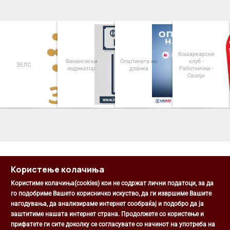
Кошаркарски
Финансиски
Општината на
клуб -
Паркин
С
индикатор
дланка
Работнички -
Општина 
Скопје
<
>
Користење колачиња
Користиме колачиња(cookies) кои не содржат лични податоци, за да
го подобриме Вашето корисничко искуство, да ги извршиме Вашите
нагодувања, да анализираме интернет сообраќај и подобро да ја
Општина Центар
заштитиме нашата интернет страна. Продолжете со користење и
Михаил Цоков бр. 1, Скопје
прифатете ги сите доколку се согласувате со начинот на употреба на