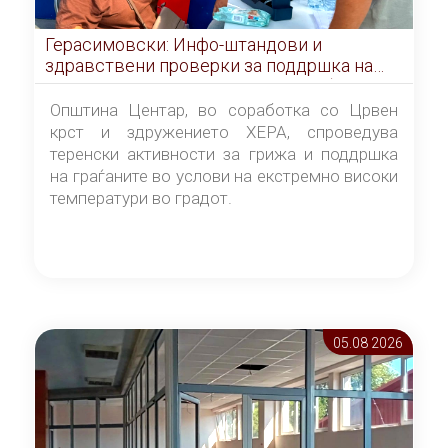
Герасимовски: Инфо-штандови и
здравствени проверки за поддршка на
граѓаните во услови на топлотен бран
Општина Центар, во соработка со Црвен
крст и здружението ХЕРА, спроведува
теренски активности за грижа и поддршка
на граѓаните во услови на екстремно високи
температури во градот.
05.08 2026