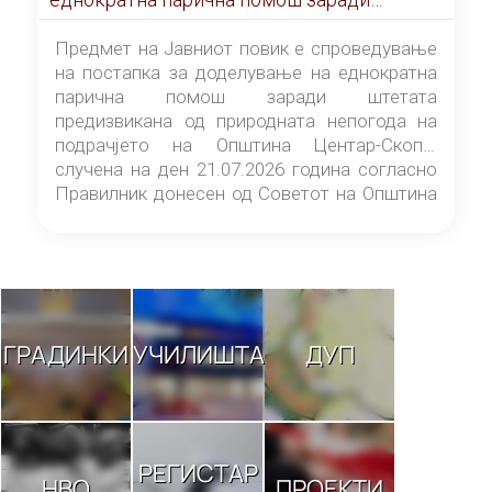
штетата предизвикана од природната
непогода на подрачјето на Општина
Предмет на Јавниот повик е спроведување
Центар-Скопје случена на ден 21.07.2026
на постапка за доделување на еднократна
година
парична помош заради штетата
предизвикана од природната непогода на
подрачјето на Општина Центар-Скопје
случена на ден 21.07.2026 година согласно
Правилник донесен од Советот на Општина
Центар-Скопје („Службен гласник на
Општина Центар-Скопје“ број 9/26).
ГРАДИНКИ
УЧИЛИШТА
ДУП
РЕГИСТАР
НВО
ПРОЕКТИ