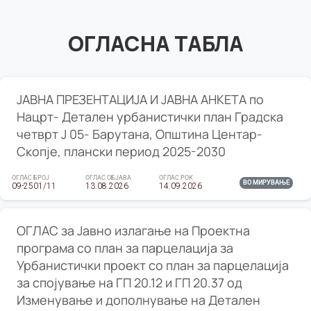
ОГЛАСНА ТАБЛА
ЈАВНА ПРЕЗЕНТАЦИЈА И ЈАВНА АНКЕТА по
Нацрт- Детален урбанистички план Градска
четврт Ј 05- Барутана, Општина Центар-
Скопје, плански период 2025-2030
ОГЛАС БРОЈ
ОГЛАС ОБЈАВА
ОГЛАС РОК
ВО МИРУВАЊЕ
09-2501/11
13.08.2026
14.09.2026
ОГЛАС за Јавно излагање на Проектна
програма со план за парцелација за
Урбанистички проект со план за парцелација
за спојување на ГП 20.12 и ГП 20.37 од
Изменување и дополнување на Детален