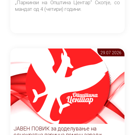
„Паркинзи на Општина Центар“ Скопје, со
мандат од 4 (четири) години.
29.07 2026
ЈАВЕН ПОВИК за доделување на
еднократна парична помош заради