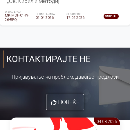
„Св. Кирил и Методиј"
ОГЛАС БРОЈ
ОГЛАС ОБЈАВА
ОГЛАС РОК
MK-MOF-01-W-
ЗАВРШЕН
01.04.2026
17.04.2026
26-RFQ.
КОНТАКТИРАЈТЕ НЕ
Пријавување на проблем, давање предлози
ПОВЕЌЕ
04.08 2026