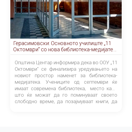
Герасимовски: Основното училиште „11
Октомври" со нова библиотека-медијатека
од септември
Општина Центар информира дека во ООУ „11
Октомври" се финализира уредувањето на
новиот простор наменет за библиотека-
медијатека. Учениците од септември ќе
имаат современа библиотека, место каде
што ќе можат да го поминуваат своето
слободно време, да позајмуваат книги, да
читаат и да разменуваат идеи.