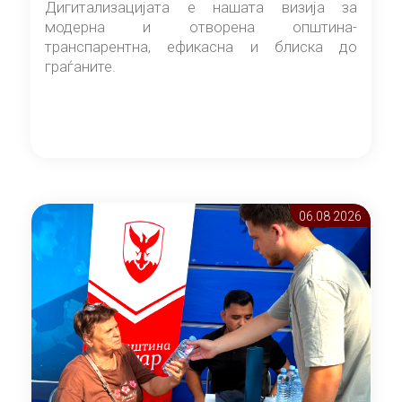
Дигитализацијата е нашата визија за
модерна и отворена општина-
транспарентна, ефикасна и блиска до
граѓаните.
06.08 2026