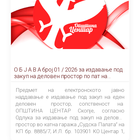
О Б Ј А В А брoj 01 / 2026 за издавање под
закуп на деловен простор по пат на
ЕЛЕКТРОНСКО ЈАВНО НАДДАВАЊЕ
Предмет на електронското јавно
наддавање е издавање под закуп на еден
деловен простор, сопственост на
ОПШТИНА ЦЕНТАР Скопје, согласно
Одлука за издавање под закуп на деловен
простор во катна гаража „Судска Палата” на
КП бр. 8885/7, И.Л. бр. 103901 КО Центар 1,
донесена од страна на Советот на