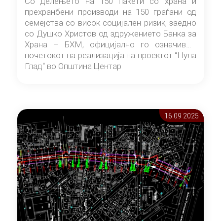
Со делењето на 150 пакети со храна и
прехранбени производи на 150 граѓани од
семејства со висок социјален ризик, заедно
со Душко Христов од здружението Банка за
Храна – БХМ, официјално го означивме
почетокот на реализација на проектот “Нула
Глад“ во Општина Центар
16.09 2025