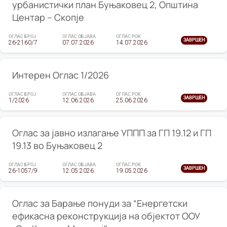
урбанистички план Буњаковец 2, Општина
Центар – Скопје
ОГЛАС БРОЈ
ОГЛАС ОБЈАВА
ОГЛАС РОК
ЗАВРШЕН
26-2160/7
07.07.2026
14.07.2026
Интерен Оглас 1/2026
ОГЛАС БРОЈ
ОГЛАС ОБЈАВА
ОГЛАС РОК
ЗАВРШЕН
1/2026
12.06.2026
25.06.2026
Оглас за јавно излагање УППП за ГП 19.12 и ГП
19.13 во Буњаковец 2
ОГЛАС БРОЈ
ОГЛАС ОБЈАВА
ОГЛАС РОК
ЗАВРШЕН
26-1057/9
12.05.2026
19.05.2026
Оглас за Барање понуди за “Енергетски
ефикасна реконструкција на објектот ООУ