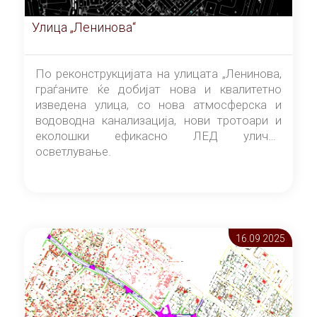
Улица „Ленинова“
По реконструкцијата на улицата „Ленинова,
граѓаните ќе добијат нова и квалитетно
изведена улица, со нова атмосферска и
водоводна канализација, нови тротоари и
еколошки ефикасно ЛЕД улично
осветлување.
16.09 2025