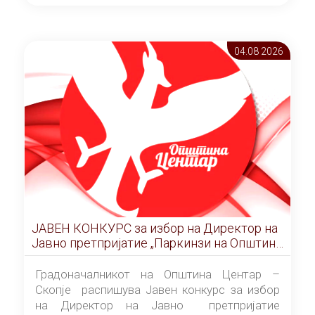
ОПШТИНА ЦЕНТАР Скопје Скопје
(„Службен гласник на Општина Центар
Скопје” број 9/2026), за времетраење од 3
04.08 2026
(три) години од денот на потпишувањето на
Договорот за закуп со најповолниот
понудувач.
ЈАВЕН КОНКУРС за избор на Директор на
Јавно претпријатие „Паркинзи на Општина
Центар“ – Скопје
Градоначалникот на Општина Центар –
Скопје распишува Јавен конкурс за избор
на Директор на Јавно претпријатие