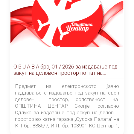
О Б Ј А В А брoj 01 / 2026 за издавање под
закуп на деловен простор по пат на
ЕЛЕКТРОНСКО ЈАВНО НАДДАВАЊЕ
Предмет на електронското јавно
наддавање е издавање под закуп на еден
деловен простор, сопственост на
ОПШТИНА ЦЕНТАР Скопје, согласно
Одлука за издавање под закуп на деловен
простор во катна гаража „Судска Палата” на
КП бр. 8885/7, И.Л. бр. 103901 КО Центар 1,
донесена од страна на Советот на