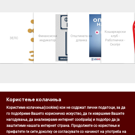
Кошаркарски
Финансиски
Општината на
клуб -
ЗЕЛС
индикатор
дланка
Работнички -
Скопје
<
>
Користење колачиња
Користиме колачиња(cookies) кои не содржат лични податоци, за да
го подобриме Вашето корисничко искуство, да ги извршиме Вашите
нагодувања, да анализираме интернет сообраќај и подобро да ја
Општина Центар
заштитиме нашата интернет страна. Продолжете со користење и
Михаил Цоков бр. 1, Скопје
прифатете ги сите доколку се согласувате со начинот на употреба на