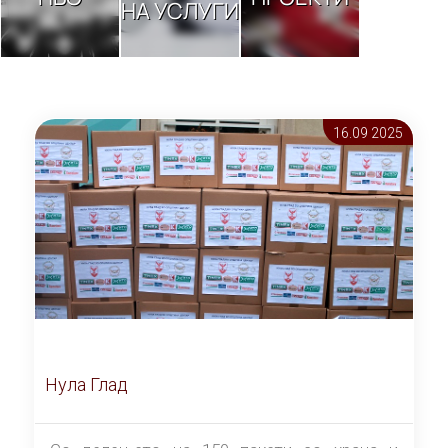
НА УСЛУГИ
16.09 2025
Нула Глад