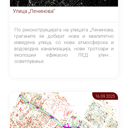
Улица „Ленинова“
По реконструкцијата на улицата „Ленинова,
граѓаните ќе добијат нова и квалитетно
изведена улица, со нова атмосферска и
водоводна канализација, нови тротоари и
еколошки ефикасно ЛЕД улично
осветлување.
16.09 2025