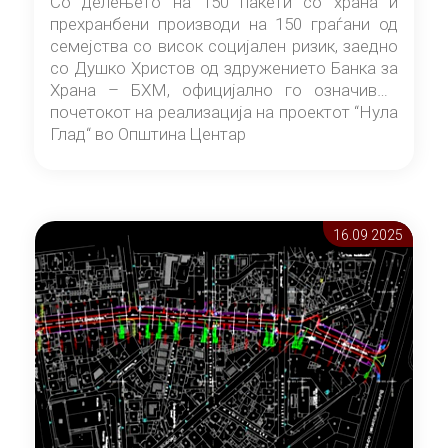
Со делењето на 150 пакети со храна и
прехранбени производи на 150 граѓани од
семејства со висок социјален ризик, заедно
со Душко Христов од здружението Банка за
Храна – БХМ, официјално го означивме
почетокот на реализација на проектот “Нула
Глад“ во Општина Центар
16.09 2025