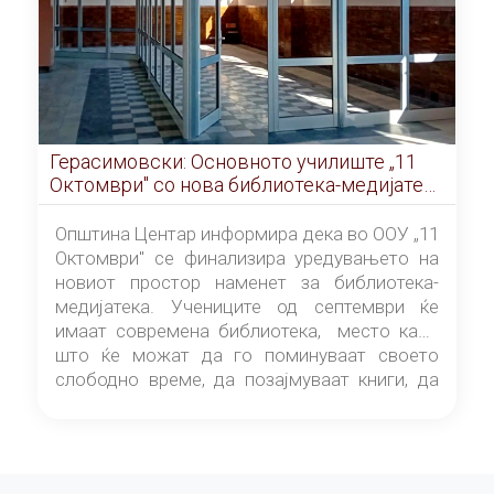
Герасимовски: Основното училиште „11
Октомври" со нова библиотека-медијатека
од септември
Општина Центар информира дека во ООУ „11
Октомври" се финализира уредувањето на
новиот простор наменет за библиотека-
медијатека. Учениците од септември ќе
имаат современа библиотека, место каде
што ќе можат да го поминуваат своето
слободно време, да позајмуваат книги, да
читаат и да разменуваат идеи.