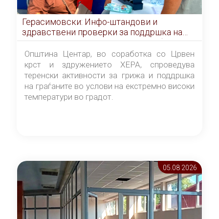
Герасимовски: Инфо-штандови и
здравствени проверки за поддршка на
граѓаните во услови на топлотен бран
Општина Центар, во соработка со Црвен
крст и здружението ХЕРА, спроведува
теренски активности за грижа и поддршка
на граѓаните во услови на екстремно високи
температури во градот.
05.08 2026