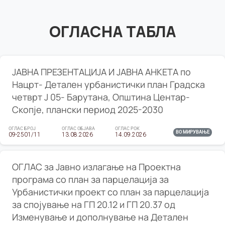
ОГЛАСНА ТАБЛА
ЈАВНА ПРЕЗЕНТАЦИЈА И ЈАВНА АНКЕТА по
Нацрт- Детален урбанистички план Градска
четврт Ј 05- Барутана, Општина Центар-
Скопје, плански период 2025-2030
ОГЛАС БРОЈ
ОГЛАС ОБЈАВА
ОГЛАС РОК
ВО МИРУВАЊЕ
09-2501/11
13.08.2026
14.09.2026
ОГЛАС за Јавно излагање на Проектна
програма со план за парцелација за
Урбанистички проект со план за парцелација
за спојување на ГП 20.12 и ГП 20.37 од
Изменување и дополнување на Детален