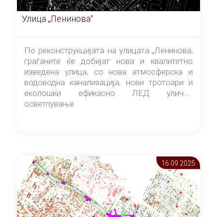
Улица „Ленинова“
По реконструкцијата на улицата „Ленинова,
граѓаните ќе добијат нова и квалитетно
изведена улица, со нова атмосферска и
водоводна канализација, нови тротоари и
еколошки ефикасно ЛЕД улично
осветлување.
16.09 2025