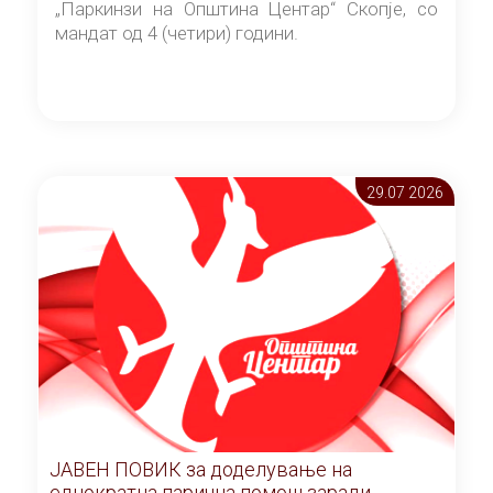
„Паркинзи на Општина Центар“ Скопје, со
мандат од 4 (четири) години.
29.07 2026
ЈАВЕН ПОВИК за доделување на
еднократна парична помош заради