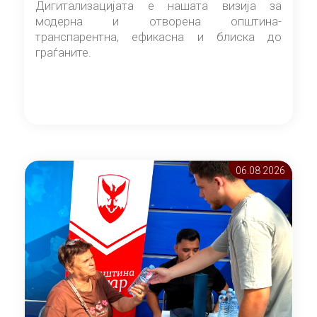
Дигитализацијата е нашата визија за
модерна и отворена општина-
транспарентна, ефикасна и блиска до
граѓаните.
06.08 2026