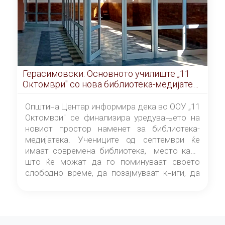
Герасимовски: Основното училиште „11
Октомври" со нова библиотека-медијатека
од септември
Општина Центар информира дека во ООУ „11
Октомври" се финализира уредувањето на
новиот простор наменет за библиотека-
медијатека. Учениците од септември ќе
имаат современа библиотека, место каде
што ќе можат да го поминуваат своето
слободно време, да позајмуваат книги, да
читаат и да разменуваат идеи.