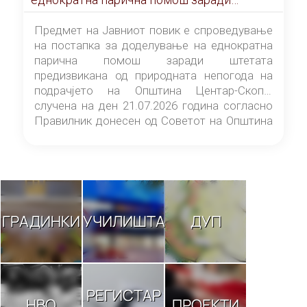
штетата предизвикана од природната
непогода на подрачјето на Општина
Предмет на Јавниот повик е спроведување
Центар-Скопје случена на ден 21.07.2026
на постапка за доделување на еднократна
година
парична помош заради штетата
предизвикана од природната непогода на
подрачјето на Општина Центар-Скопје
случена на ден 21.07.2026 година согласно
Правилник донесен од Советот на Општина
Центар-Скопје („Службен гласник на
Општина Центар-Скопје“ број 9/26).
ГРАДИНКИ
УЧИЛИШТА
ДУП
РЕГИСТАР
НВО
ПРОЕКТИ