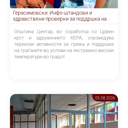
Герасимовски: Инфо-штандови и
здравствени проверки за поддршка на
граѓаните во услови на топлотен бран
Општина Центар, во соработка со Црвен
крст и здружението ХЕРА, спроведува
теренски активности за грижа и поддршка
на граѓаните во услови на екстремно високи
температури во градот.
05.08 2026