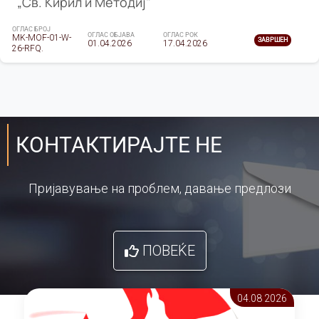
„Св. Кирил и Методиј"
ОГЛАС БРОЈ
ОГЛАС ОБЈАВА
ОГЛАС РОК
MK-MOF-01-W-
ЗАВРШЕН
01.04.2026
17.04.2026
26-RFQ.
КОНТАКТИРАЈТЕ НЕ
Пријавување на проблем, давање предлози
ПОВЕЌЕ
04.08 2026