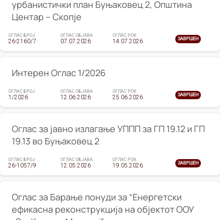
урбанистички план Буњаковец 2, Општина
Центар – Скопје
ОГЛАС БРОЈ
ОГЛАС ОБЈАВА
ОГЛАС РОК
ЗАВРШЕН
26-2160/7
07.07.2026
14.07.2026
Интерен Оглас 1/2026
ОГЛАС БРОЈ
ОГЛАС ОБЈАВА
ОГЛАС РОК
ЗАВРШЕН
1/2026
12.06.2026
25.06.2026
Оглас за јавно излагање УППП за ГП 19.12 и ГП
19.13 во Буњаковец 2
ОГЛАС БРОЈ
ОГЛАС ОБЈАВА
ОГЛАС РОК
ЗАВРШЕН
26-1057/9
12.05.2026
19.05.2026
Оглас за Барање понуди за “Енергетски
ефикасна реконструкција на објектот ООУ