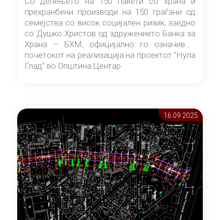
Со делењето на 150 пакети со храна и
прехранбени производи на 150 граѓани од
семејства со висок социјален ризик, заедно
со Душко Христов од здружението Банка за
Храна – БХМ, официјално го означивме
почетокот на реализација на проектот “Нула
Глад“ во Општина Центар
16.09 2025