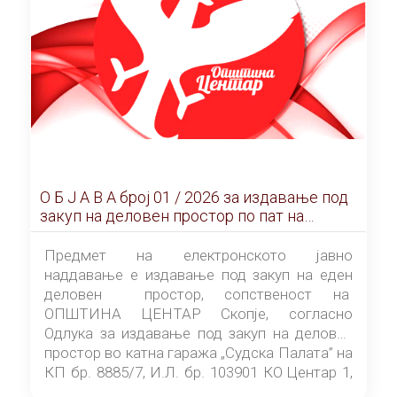
О Б Ј А В А брoj 01 / 2026 за издавање под
закуп на деловен простор по пат на
ЕЛЕКТРОНСКО ЈАВНО НАДДАВАЊЕ
Предмет на електронското јавно
наддавање е издавање под закуп на еден
деловен простор, сопственост на
ОПШТИНА ЦЕНТАР Скопје, согласно
Одлука за издавање под закуп на деловен
простор во катна гаража „Судска Палата” на
КП бр. 8885/7, И.Л. бр. 103901 КО Центар 1,
донесена од страна на Советот на