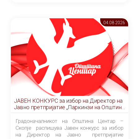
ОПШТИНА ЦЕНТАР Скопје Скопје
(„Службен гласник на Општина Центар
Скопје” број 9/2026), за времетраење од 3
04.08 2026
(три) години од денот на потпишувањето на
Договорот за закуп со најповолниот
понудувач.
ЈАВЕН КОНКУРС за избор на Директор на
Јавно претпријатие „Паркинзи на Општина
Центар“ – Скопје
Градоначалникот на Општина Центар –
Скопје распишува Јавен конкурс за избор
на Директор на Јавно претпријатие