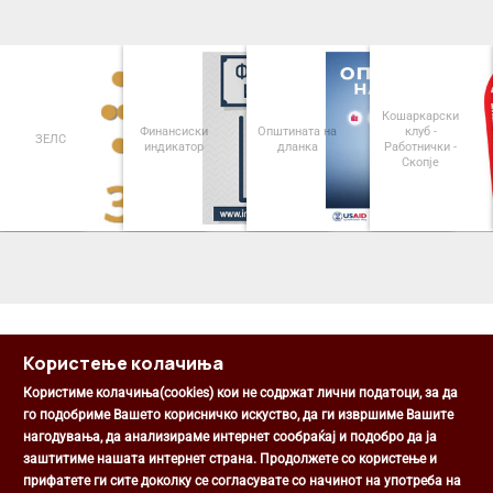
Кошаркарски
Финансиски
Општината на
клуб -
ЗЕЛС
индикатор
дланка
Работнички -
Скопје
<
>
Користење колачиња
Користиме колачиња(cookies) кои не содржат лични податоци, за да
го подобриме Вашето корисничко искуство, да ги извршиме Вашите
нагодувања, да анализираме интернет сообраќај и подобро да ја
Општина Центар
заштитиме нашата интернет страна. Продолжете со користење и
Михаил Цоков бр. 1, Скопје
прифатете ги сите доколку се согласувате со начинот на употреба на