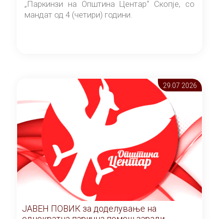
„Паркинзи на Општина Центар“ Скопје, со
мандат од 4 (четири) години.
29.07 2026
ЈАВЕН ПОВИК за доделување на
еднократна парична помош заради