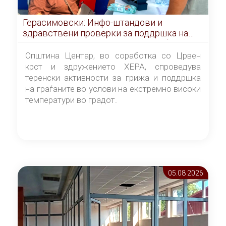
Герасимовски: Инфо-штандови и
здравствени проверки за поддршка на
граѓаните во услови на топлотен бран
Општина Центар, во соработка со Црвен
крст и здружението ХЕРА, спроведува
теренски активности за грижа и поддршка
на граѓаните во услови на екстремно високи
температури во градот.
05.08 2026