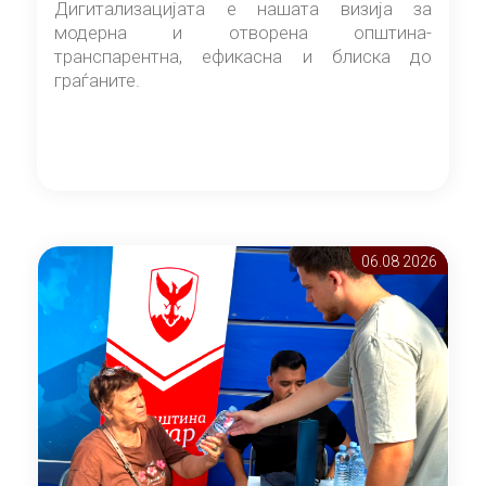
Дигитализацијата е нашата визија за
модерна и отворена општина-
транспарентна, ефикасна и блиска до
граѓаните.
06.08 2026