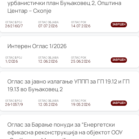
урбанистички план Буњаковец 2, Општина
Центар – Скопје
ОГЛАС БРОЈ
ОГЛАС ОБЈАВА
ОГЛАС РОК
ЗАВРШЕН
26-2160/7
07.07.2026
14.07.2026
Интерен Оглас 1/2026
ОГЛАС БРОЈ
ОГЛАС ОБЈАВА
ОГЛАС РОК
ЗАВРШЕН
1/2026
12.06.2026
25.06.2026
Оглас за јавно излагање УППП за ГП 19.12 и ГП
19.13 во Буњаковец 2
ОГЛАС БРОЈ
ОГЛАС ОБЈАВА
ОГЛАС РОК
ЗАВРШЕН
26-1057/9
12.05.2026
19.05.2026
Оглас за Барање понуди за “Енергетски
ефикасна реконструкција на објектот ООУ