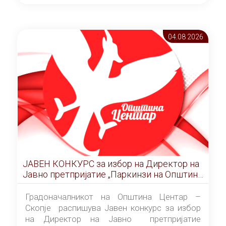
ОПШТИНА ЦЕНТАР Скопје Скопје
(„Службен гласник на Општина Центар
Скопје” број 9/2026), за времетраење од 3
04.08 2026
(три) години од денот на потпишувањето на
Договорот за закуп со најповолниот
понудувач.
ЈАВЕН КОНКУРС за избор на Директор на
Јавно претпријатие „Паркинзи на Општина
Центар“ – Скопје
Градоначалникот на Општина Центар –
Скопје распишува Јавен конкурс за избор
на Директор на Јавно претпријатие