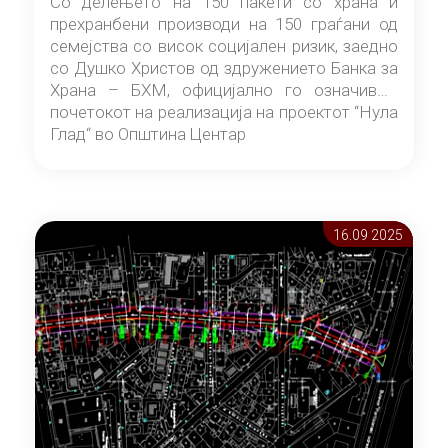
Со делењето на 150 пакети со храна и
прехранбени производи на 150 граѓани од
семејства со висок социјален ризик, заедно
со Душко Христов од здружението Банка за
Храна – БХМ, официјално го означивме
почетокот на реализација на проектот “Нула
Глад“ во Општина Центар
16.09 2025