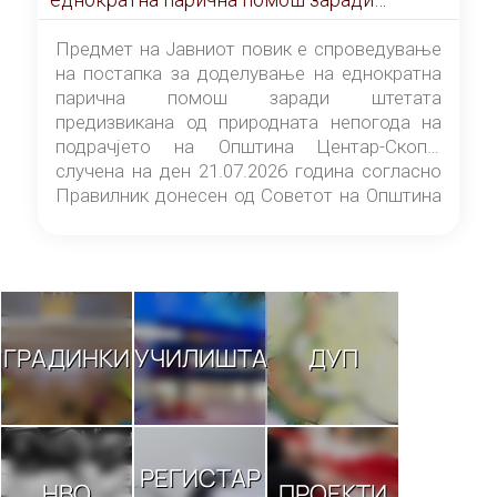
штетата предизвикана од природната
непогода на подрачјето на Општина
Предмет на Јавниот повик е спроведување
Центар-Скопје случена на ден 21.07.2026
на постапка за доделување на еднократна
година
парична помош заради штетата
предизвикана од природната непогода на
подрачјето на Општина Центар-Скопје
случена на ден 21.07.2026 година согласно
Правилник донесен од Советот на Општина
Центар-Скопје („Службен гласник на
Општина Центар-Скопје“ број 9/26).
ГРАДИНКИ
УЧИЛИШТА
ДУП
РЕГИСТАР
НВО
ПРОЕКТИ