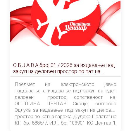
О Б Ј А В А брoj 01 / 2026 за издавање под
закуп на деловен простор по пат на
ЕЛЕКТРОНСКО ЈАВНО НАДДАВАЊЕ
Предмет на електронското јавно
наддавање е издавање под закуп на еден
деловен простор, сопственост на
ОПШТИНА ЦЕНТАР Скопје, согласно
Одлука за издавање под закуп на деловен
простор во катна гаража „Судска Палата” на
КП бр. 8885/7, И.Л. бр. 103901 КО Центар 1,
донесена од страна на Советот на