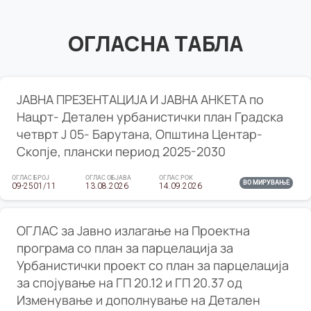
ОГЛАСНА ТАБЛА
ЈАВНА ПРЕЗЕНТАЦИЈА И ЈАВНА АНКЕТА по
Нацрт- Детален урбанистички план Градска
четврт Ј 05- Барутана, Општина Центар-
Скопје, плански период 2025-2030
ОГЛАС БРОЈ
ОГЛАС ОБЈАВА
ОГЛАС РОК
ВО МИРУВАЊЕ
09-2501/11
13.08.2026
14.09.2026
ОГЛАС за Јавно излагање на Проектна
програма со план за парцелација за
Урбанистички проект со план за парцелација
за спојување на ГП 20.12 и ГП 20.37 од
Изменување и дополнување на Детален