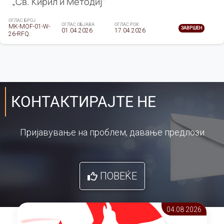
„Св. Кирил и Методиј"
ОГЛАС БРОЈ
ОГЛАС ОБЈАВА
ОГЛАС РОК
MK-MOF-01-W-
ЗАВРШЕН
01.04.2026
17.04.2026
26-RFQ.
КОНТАКТИРАЈТЕ НЕ
Пријавување на проблем, давање предлози
ПОВЕЌЕ
04.08 2026