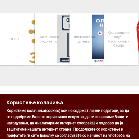
Кошаркарски
Финансиски
Општината на
клуб -
ЗЕЛС
индикатор
дланка
Работнички -
Скопје
<
>
Користење колачиња
Користиме колачиња(cookies) кои не содржат лични податоци, за да
го подобриме Вашето корисничко искуство, да ги извршиме Вашите
нагодувања, да анализираме интернет сообраќај и подобро да ја
Општина Центар
заштитиме нашата интернет страна. Продолжете со користење и
Михаил Цоков бр. 1, Скопје
прифатете ги сите доколку се согласувате со начинот на употреба на