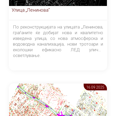
Улица „Ленинова“
По реконструкцијата на улицата „Ленинова,
граѓаните ќе добијат нова и квалитетно
изведена улица, со нова атмосферска и
водоводна канализација, нови тротоари и
еколошки ефикасно ЛЕД улично
осветлување.
16.09 2025