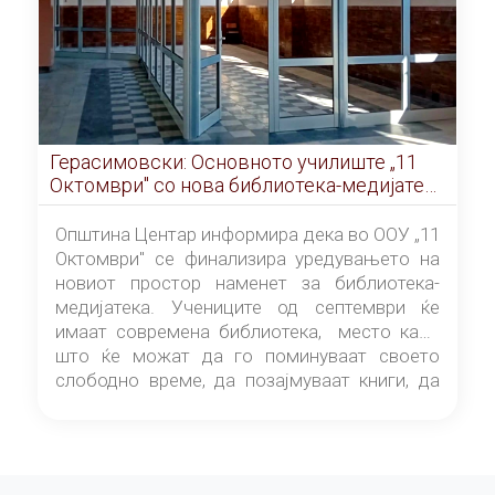
Герасимовски: Основното училиште „11
Октомври" со нова библиотека-медијатека
од септември
Општина Центар информира дека во ООУ „11
Октомври" се финализира уредувањето на
новиот простор наменет за библиотека-
медијатека. Учениците од септември ќе
имаат современа библиотека, место каде
што ќе можат да го поминуваат своето
слободно време, да позајмуваат книги, да
читаат и да разменуваат идеи.