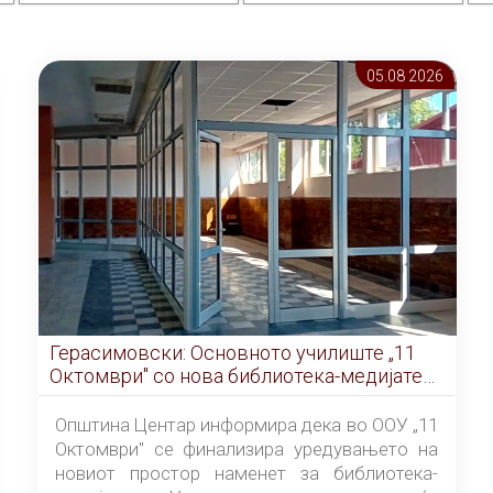
05.08 2026
Герасимовски: Основното училиште „11
Октомври" со нова библиотека-медијатека
од септември
Општина Центар информира дека во ООУ „11
Октомври" се финализира уредувањето на
новиот простор наменет за библиотека-