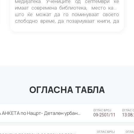
медијатека. Учениците од септември ќе
имаат современа библиотека, место каде
што ќе можат да го поминуваат своето
слободно време, да позајмуваат книги, да
читаат и да разменуваат идеи.
ОГЛАСНА ТАБЛА
ОГЛАС БРОЈ
ОГЛАС 
ЈАВНА ПРЕЗЕНТАЦИЈА И ЈАВНА АНКЕТА по Нацрт- Детален урбанистички план Градска четврт Ј 05- Барутана, Општина Центар- Скопје, плански период 2025-2030
09-2501/11
13.08
ОГЛАС БРОЈ
ОГЛА