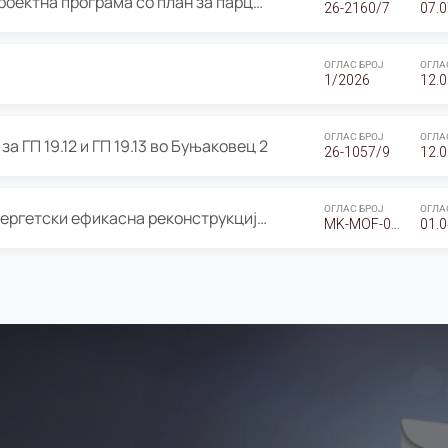
ОГЛАС за Јавно излагање на Проектна програма со план за парцелација за Урбанистички проект со план за парцелација за спојување на ГП 20.12 и ГП 20.37 од Изменување и дополнување на Детален урбанистички план Буњаковец 2, Општина Центар – Скопје
26-2160/7
07.0
ОГЛАС БРОЈ
ОГЛА
1/2026
12.0
ОГЛАС БРОЈ
ОГЛА
а ГП 19.12 и ГП 19.13 во Буњаковец 2
26-1057/9
12.0
ОГЛАС БРОЈ
ОГЛА
Оглас за Барање понуди за “Енергетски ефикасна реконструкција на објектот ООУ „Св. Кирил и Методиј"
MK-MOF-01-W-26-RFQ.
01.0