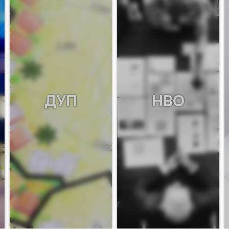
ДУП
НВО