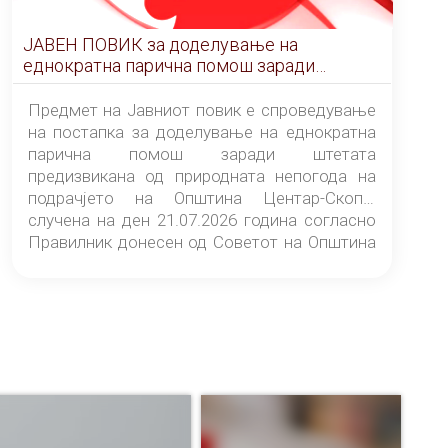
ЈАВЕН ПОВИК за доделување на
еднократна парична помош заради
штетата предизвикана од природната
непогода на подрачјето на Општина
Предмет на Јавниот повик е спроведување
Центар-Скопје случена на ден 21.07.2026
на постапка за доделување на еднократна
година
парична помош заради штетата
предизвикана од природната непогода на
подрачјето на Општина Центар-Скопје
случена на ден 21.07.2026 година согласно
Правилник донесен од Советот на Општина
Центар-Скопје („Службен гласник на
Општина Центар-Скопје“ број 9/26).