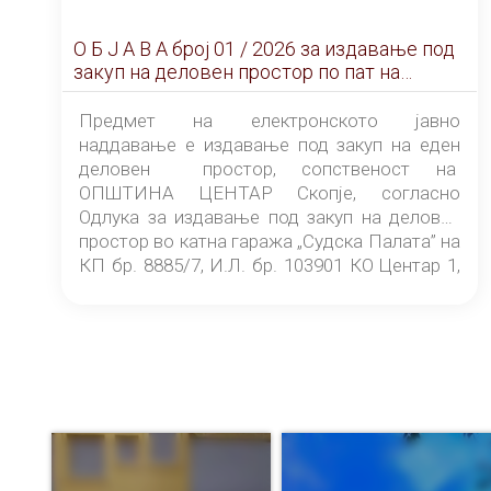
О Б Ј А В А брoj 01 / 2026 за издавање под
закуп на деловен простор по пат на
ЕЛЕКТРОНСКО ЈАВНО НАДДАВАЊЕ
Предмет на електронското јавно
наддавање е издавање под закуп на еден
деловен простор, сопственост на
ОПШТИНА ЦЕНТАР Скопје, согласно
Одлука за издавање под закуп на деловен
простор во катна гаража „Судска Палата” на
КП бр. 8885/7, И.Л. бр. 103901 КО Центар 1,
донесена од страна на Советот на
ОПШТИНА ЦЕНТАР Скопје Скопје
(„Службен гласник на Општина Центар
Скопје” број 9/2026), за времетраење од 3
(три) години од денот на потпишувањето на
Договорот за закуп со најповолниот
понудувач.