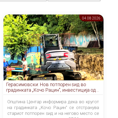
04.08 2026
Герасимовски: Нов потпорен ѕид во
градинката „Кочо Рацин", инвестиција од
5,99 милиони денари
Општина Центар информира дека во кругот
на градинката „Кочо Рацин" се отстранува
стариот потпорен ѕид и на негово место се