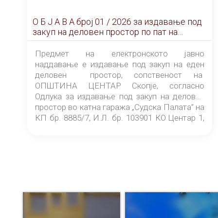
О Б Ј А В А брoj 01 / 2026 за издавање под
закуп на деловен простор по пат на
ЕЛЕКТРОНСКО ЈАВНО НАДДАВАЊЕ
Предмет на електронското јавно
наддавање е издавање под закуп на еден
деловен простор, сопственост на
ОПШТИНА ЦЕНТАР Скопје, согласно
Одлука за издавање под закуп на деловен
простор во катна гаража „Судска Палата” на
КП бр. 8885/7, И.Л. бр. 103901 КО Центар 1,
донесена од страна на Советот на
ОПШТИНА ЦЕНТАР Скопје Скопје
(„Службен гласник на Општина Центар
Скопје” број 9/2026), за времетраење од 3
(три) години од денот на потпишувањето на
Договорот за закуп со најповолниот
понудувач.