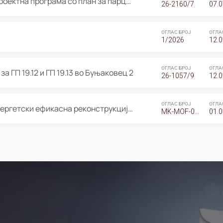
ОГЛАС за Јавно излагање на Проектна програма со план за парцелација за Урбанистички проект со план за парцелација за спојување на ГП 20.12 и ГП 20.37 од Изменување и дополнување на Детален урбанистички план Буњаковец 2, Општина Центар – Скопје
26-2160/7
07.0
ОГЛАС БРОЈ
ОГЛА
1/2026
12.0
ОГЛАС БРОЈ
ОГЛА
а ГП 19.12 и ГП 19.13 во Буњаковец 2
26-1057/9
12.0
ОГЛАС БРОЈ
ОГЛА
Оглас за Барање понуди за “Енергетски ефикасна реконструкција на објектот ООУ „Св. Кирил и Методиј"
MK-MOF-01-W-26-RFQ.
01.0