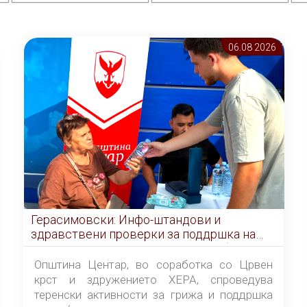
06.08 2026
Герасимовски: Инфо-штандови и
здравствени проверки за поддршка на
граѓаните во услови на топлотен бран
Општина Центар, во соработка со Црвен
крст и здружението ХЕРА, спроведува
теренски активности за грижа и поддршка