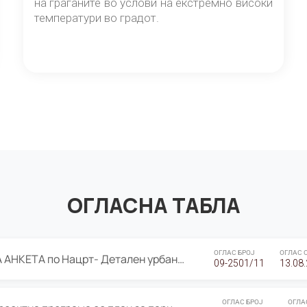
на граѓаните во услови на екстремно високи
температури во градот.
ОГЛАСНА ТАБЛА
ОГЛАС БРОЈ
ОГЛАС 
ЈАВНА ПРЕЗЕНТАЦИЈА И ЈАВНА АНКЕТА по Нацрт- Детален урбанистички план Градска четврт Ј 05- Барутана, Општина Центар- Скопје, плански период 2025-2030
09-2501/11
13.08
ОГЛАС БРОЈ
ОГЛА