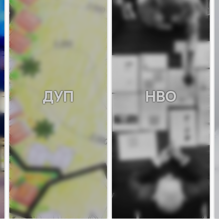
ДУП
НВО