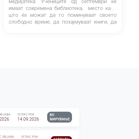
медијатека. Учениците од септември ќе
имаат современа библиотека, место каде
што ќе можат да го поминуваат своето
слободно време, да позајмуваат книги, да
читаат и да разменуваат идеи.
ОБЈАВА
ОГЛАС РОК
ВО
.2026
14.09.2026
МИРУВАЊЕ
С ОБЈАВА
ОГЛАС РОК