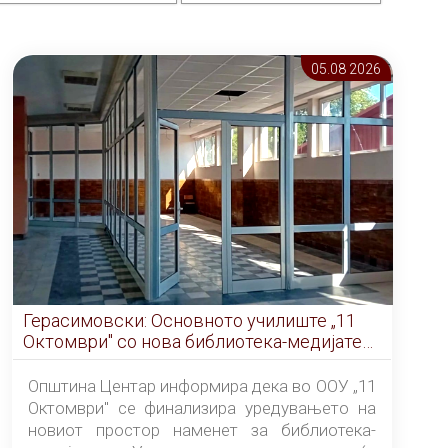
05.08 2026
Герасимовски: Основното училиште „11
Октомври" со нова библиотека-медијатека
од септември
Општина Центар информира дека во ООУ „11
Октомври" се финализира уредувањето на
новиот простор наменет за библиотека-