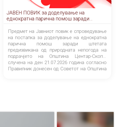
ЈАВЕН ПОВИК за доделување на
еднократна парична помош заради
штетата предизвикана од природната
непогода на подрачјето на Општина
Предмет на Јавниот повик е спроведување
Центар-Скопје случена на ден 21.07.2026
на постапка за доделување на еднократна
година
парична помош заради штетата
предизвикана од природната непогода на
подрачјето на Општина Центар-Скопје
случена на ден 21.07.2026 година согласно
Правилник донесен од Советот на Општина
Центар-Скопје („Службен гласник на
Општина Центар-Скопје“ број 9/26).